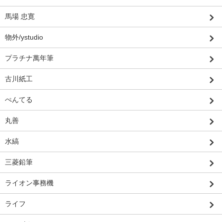
馬場 忠寛
物外/ystudio
プラチナ萬年筆
古川紙工
ぺんてる
丸善
水縞
三菱鉛筆
ライオン事務機
ライフ