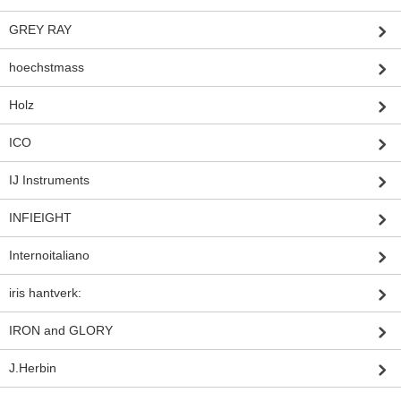
GREY RAY
hoechstmass
Holz
ICO
IJ Instruments
INFIEIGHT
Internoitaliano
iris hantverk:
IRON and GLORY
J.Herbin