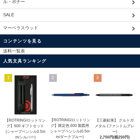
ル・ボナー
SALE
マーベラスウッド
コンテンツを見る
送料一覧表
人気文具ランキング
1
2
3
【ROTRING/ロットリン
【ROTRING/ロットリン
【三菱鉛筆】 クルトガ
グ】限定色 600 製図用
グ】600 ギフトセット
メタル (ファントムグレ
シャープペンシル(0.5m
(シャープペンシル0.5m
ー)
m/ダークブルー)
m/シルバー)
2,750円(税250円)