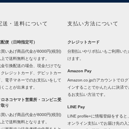
配送・送料について
支払い方法について
宅配便（日時指定可）
クレジットカード
お買いあげ商品代金が8000円(税別)
分割払いやリボ払いもご利用いた
以上で送料無料となります。
けます。
代金引換配送の場合、現金だけでな
Amazon Pay
くクレジットカード、デビットカー
ド、電子マネーでのお支払いをして
Amazon.co.jpのアカウントでログ
頂くことが出来ます。
インすることでかんたんに決済で
るお支払い方法です。
クロネコヤマト営業所・コンビニ受
け取り
LINE Pay
お買いあげ商品代金が8000円(税別)
LINE profile+に情報登録をすると
以上で送料無料となります。
オンライン支払いでお届け先の入
レジ画面でご注文者様の住所をもと