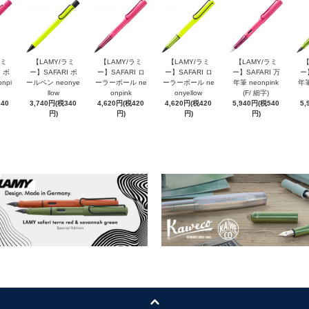
ラミ
【LAMY/ラミ
【LAMY/ラミ
【LAMY/ラミ
【LAMY/ラミ
【
 ボ
ー】SAFARI ボ
ー】SAFARI ロ
ー】SAFARI ロ
ー】SAFARI 万
ー
npi
ールペン neonye
ーラーボール ne
ーラーボール ne
年筆 neonpink
年筆
llow
onpink
onyellow
(F/ 細字)
340
3,740円(税340
4,620円(税420
4,620円(税420
5,940円(税540
5,
円)
円)
円)
円)