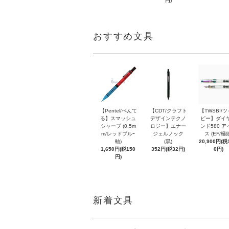
円)
おすすめ文具
【Pentel/ぺんて
【CDT/クラフト
【TWSBI/
る】スマッシュ
デザインテクノ
ビー】ダイ
シャープ (0.5m
ロジー】エナー
ンド580 ア
m/レッドブルｰ
ジェルノック
ス (EF/極
軸)
(黒)
20,900円(税1
1,650円(税150
352円(税32円)
0円)
円)
新着文具