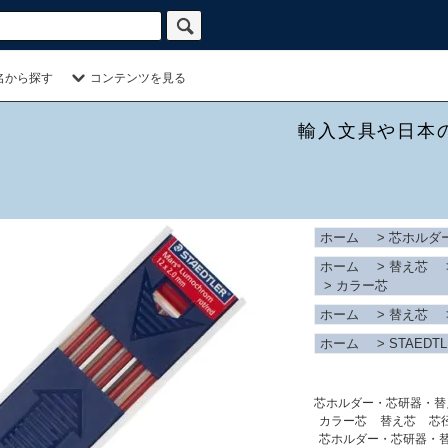
名から探す
コンテンツを見る
輸入文具や日本
ホーム
>
芯ホルダ
ホーム
>
替え芯
>
カラー芯
ホーム
>
替え芯
ホーム
>
STAEDT
芯ホルダー・芯研器・替
カラー芯
替え芯
芯
芯ホルダー・芯研器・