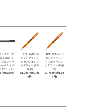
サンスター文
【PELIKAN/ペリ
【PELIKAN/ペリ
sun-star】ト
カン】クラシッ
カン】クラシッ
ププルシャー
ク M200 オレン
ク M200 オレン
topull S/トプ
ジデライト (EF/
ジデライト (F/細
S (ブラック)
極細)
字)
96円(税36円)
21,780円(税1,98
21,780円(税1,98
0円)
0円)