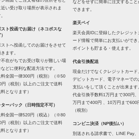
などをせずに簡単に注文すること
に近い受け取り場所が表示されま
できます。
す。
楽天ペイ
ポスト投函でお届け（ネコポスな
楽天会員IDに登録したクレジット
ど）
ード情報で簡単にお支払いができ
ポストへ投函してのお届けをさせて
ポイントも貯まる・使えます。
頂きます。
ご不在がちでお受け取りが難しい場
代金引換配送
合などに便利な配送方法です。
現金だけでなくクレジットカード
送料全国一律300円（税別）（※50
デビットカード、電子マネーでの
00円（税別）以上のご注文で送料
支払いをして頂くことが出来ます
無料となります）
代金引換手数料1万円まで300円、
万円まで400円 、10万円まで600
レターパック（日時指定不可）
（税別）
送料全国一律520円（税込）（※80
00円（税別）以上のご注文で送料
コンビニ決済（NP後払い）
無料となります）
別送される請求書で、LINE Pay、