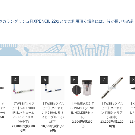
カランダッシュFIXPENCIL 22などでご利用頂く場合には、芯が長いた
4
5
6
7
8
 ク
【TWSBI/ツイス
【TWSBI/ツイス
【中島重久堂】T
【TWSBI/ツイス
【K
 (フ
ビー】VAC 700R
ビー】ダイヤモ
SUNAGO (PENC
ビー】ダイヤモ
ェコ
ー)
IRIS/バキューム
ンド580AL R ネ
IL HOLDERセッ
ンド580 クリア
L 
250
700R アイリス
イビーブルー (F/
ト)
(F/細字)
(M/中字)
細字)
2,200円(税200
13,200円(税1,20
15
22,000円(税2,00
16,500円(税1,50
円)
0円)
0円)
0円)