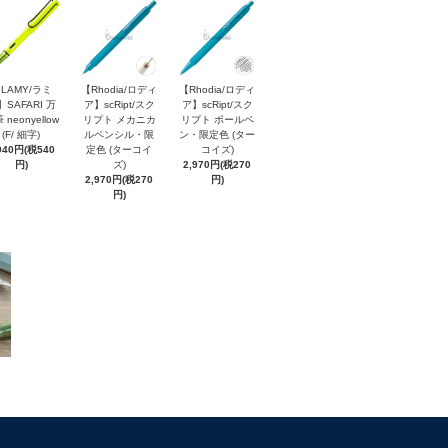
LAMY/ラミ
【Rhodia/ロディ
【Rhodia/ロディ
】SAFARI 万
ア】scRipt/スク
ア】scRipt/スク
 neonyellow
リプト メカニカ
リプト ボールペ
(F/ 細字)
ルペンシル・限
ン・限定色 (ター
940円(税540
定色 (ターコイ
コイズ)
円)
ズ)
2,970円(税270
2,970円(税270
円)
円)