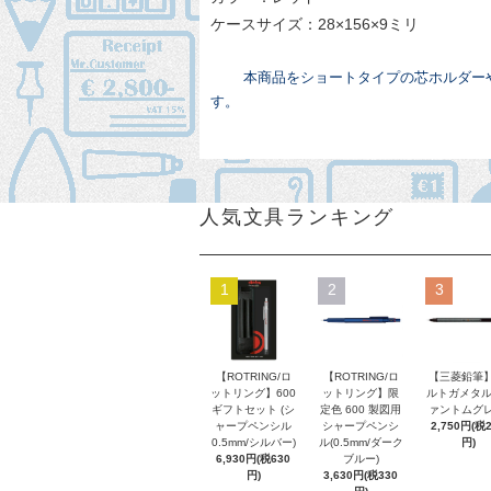
ケースサイズ：28×156×9ミリ
本商品をショートタイプの芯ホルダーや
す。
人気文具ランキング
1
2
3
【ROTRING/ロ
【ROTRING/ロ
【三菱鉛筆】
ットリング】600
ットリング】限
ルトガメタル
ギフトセット (シ
定色 600 製図用
ァントムグレ
ャープペンシル
シャープペンシ
2,750円(税
0.5mm/シルバー)
ル(0.5mm/ダーク
円)
6,930円(税630
ブルー)
円)
3,630円(税330