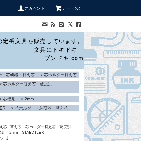
アカウント
カート(
0
)
の定番文具を販売しています。
文具にドキドキ。
ブンドキ.com
ー・芯研器・替え芯
>
芯ホルダー替え芯
>
芯ホルダー替え芯・硬度別
>
芯径別
>
2mm
LER
>
芯ホルダー・芯研器・替え芯
え芯
替え芯
芯ホルダー替え芯・硬度別
径別
2mm
STAEDTLER
替え芯