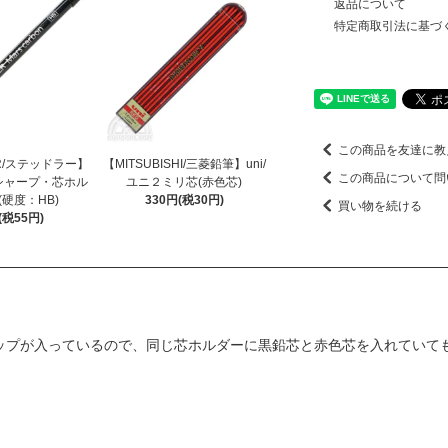
返品について
特定商取引法に基づ
この商品を友達に教
ER/ステッドラー】
【MITSUBISHI/三菱鉛筆】uni/
この商品について問
シャープ・芯ホル
ユニ２ミリ芯(赤色芯)
硬度：HB)
330円(税30円)
買い物を続ける
(税55円)
ャップが入っているので、同じ芯ホルダーに黒鉛芯と赤色芯を入れていて