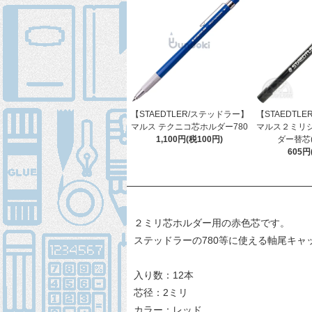
【STAEDTLER/ステッドラー】
【STAEDTL
マルス テクニコ芯ホルダー780
マルス２ミリ
1,100円(税100円)
ダー替芯(
605円
２ミリ芯ホルダー用の赤色芯です。
ステッドラーの780等に使える軸尾キ
入り数：12本
芯径：2ミリ
カラー：レッド