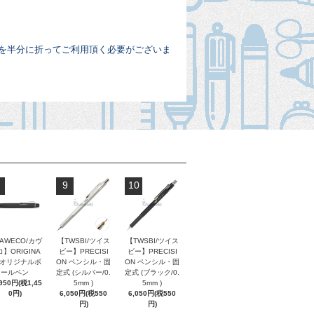
め芯を半分に折ってご利用頂く必要がございま
9
10
AWECO/カヴ
【TWSBI/ツイス
【TWSBI/ツイス
】ORIGINA
ビー】PRECISI
ビー】PRECISI
/ オリジナルボ
ON ペンシル・固
ON ペンシル・固
ールペン
定式 (シルバー/0.
定式 (ブラック/0.
,950円(税1,45
5mm )
5mm )
0円)
6,050円(税550
6,050円(税550
円)
円)