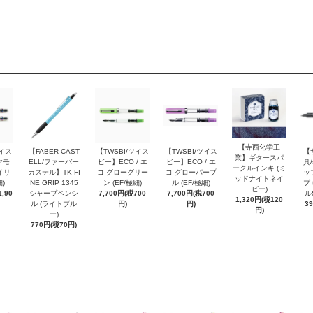
【寺西化学工
ツイス
【FABER-CAST
【TWSBI/ツイス
【TWSBI/ツイス
【
業】ギタースパ
ヤモ
ELL/ファーバー
ビー】ECO / エ
ビー】ECO / エ
具/
ークルインキ (ミ
イリ
カステル】TK-FI
コ グローグリー
コ グローパープ
ッ
ッドナイトネイ
細)
NE GRIP 1345
ン (EF/極細)
ル (EF/極細)
プ 
ビー)
,90
シャープペンシ
7,700円(税700
7,700円(税700
ル
1,320円(税120
ル (ライトブル
円)
円)
3
円)
ー)
770円(税70円)