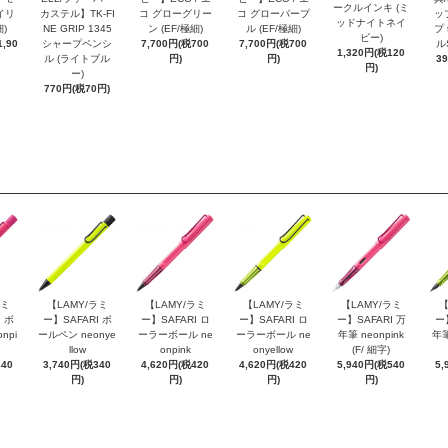
ークルインキ (ミ
イリ
カステル】TK-FI
コ グローグリー
コ グローパープ
ッ
ッドナイトネイ
細)
NE GRIP 1345
ン (EF/極細)
ル (EF/極細)
プ 
ビー)
,90
シャープペンシ
7,700円(税700
7,700円(税700
ル
1,320円(税120
ル (ライトブル
円)
円)
3
円)
ー)
770円(税70円)
ラミ
【LAMY/ラミ
【LAMY/ラミ
【LAMY/ラミ
【LAMY/ラミ
【
 ボ
ー】SAFARI ボ
ー】SAFARI ロ
ー】SAFARI ロ
ー】SAFARI 万
ー
npi
ールペン neonye
ーラーボール ne
ーラーボール ne
年筆 neonpink
年筆
llow
onpink
onyellow
(F/ 細字)
340
3,740円(税340
4,620円(税420
4,620円(税420
5,940円(税540
5,
円)
円)
円)
円)