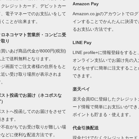
Amazon Pay
くクレジットカード、デビットカー
ド、電子マネーでのお支払いをして
Amazon.co.jpのアカウントでログ
頂くことが出来ます。
インすることでかんたんに決済で
るお支払い方法です。
クロネコヤマト営業所・コンビニ受
け取り
LINE Pay
お買いあげ商品代金が8000円(税別)
LINE profile+に情報登録をすると
以上で送料無料となります。
オンライン支払いでお届け先の入
レジ画面でご注文者様の住所をもと
などをせずに簡単に注文すること
に近い受け取り場所が表示されま
できます。
す。
楽天ペイ
ポスト投函でお届け（ネコポスな
楽天会員IDに登録したクレジット
ど）
ード情報で簡単にお支払いができ
ポストへ投函してのお届けをさせて
ポイントも貯まる・使えます。
頂きます。
ご不在がちでお受け取りが難しい場
代金引換配送
合などに便利な配送方法です。
現金だけでなくクレジットカード