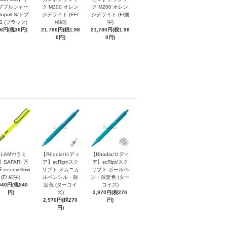
ププルシャー
ク M200 オレン
ク M200 オレン
topull S/トプ
ジデライト (EF/
ジデライト (F/細
S (ブラック)
極細)
字)
96円(税36円)
21,780円(税1,98
21,780円(税1,98
0円)
0円)
LAMY/ラミ
【Rhodia/ロディ
【Rhodia/ロディ
】SAFARI 万
ア】scRipt/スク
ア】scRipt/スク
 neonyellow
リプト メカニカ
リプト ボールペ
(F/ 細字)
ルペンシル・限
ン・限定色 (ター
940円(税540
定色 (ターコイ
コイズ)
円)
ズ)
2,970円(税270
2,970円(税270
円)
円)