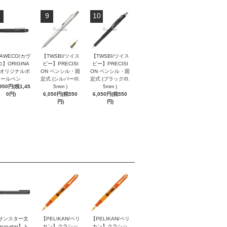
9
10
AWECO/カヴ
【TWSBI/ツイス
【TWSBI/ツイス
】ORIGINA
ビー】PRECISI
ビー】PRECISI
/ オリジナルボ
ON ペンシル・固
ON ペンシル・固
ールペン
定式 (シルバー/0.
定式 (ブラック/0.
,950円(税1,45
5mm )
5mm )
0円)
6,050円(税550
6,050円(税550
円)
円)
サンスター文
【PELIKAN/ペリ
【PELIKAN/ペリ
sun-star】ト
カン】クラシッ
カン】クラシッ