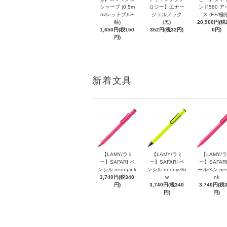
シャープ (0.5m
ロジー】エナー
ンド580 ア
m/レッドブルｰ
ジェルノック
ス (EF/極
軸)
(黒)
20,900円(税1
1,650円(税150
352円(税32円)
0円)
円)
新着文具
【LAMY/ラミ
【LAMY/ラミ
【LAMY/
ー】SAFARI ペ
ー】SAFARI ペ
ー】SAFARI
ンシル neonpink
ンシル neonyello
ールペン neo
3,740円(税340
w
nk
円)
3,740円(税340
3,740円(税
円)
円)