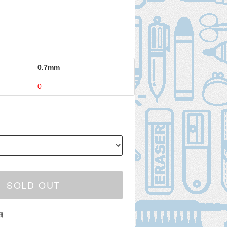
0.7mm
0
SOLD OUT
細