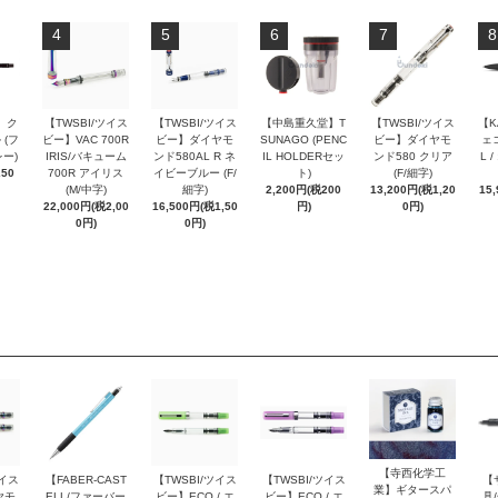
4
5
6
7
8
 ク
【TWSBI/ツイス
【TWSBI/ツイス
【中島重久堂】T
【TWSBI/ツイス
【K
 (フ
ビー】VAC 700R
ビー】ダイヤモ
SUNAGO (PENC
ビー】ダイヤモ
ェコ
ー)
IRIS/バキューム
ンド580AL R ネ
IL HOLDERセッ
ンド580 クリア
L 
250
700R アイリス
イビーブルー (F/
ト)
(F/細字)
(M/中字)
細字)
2,200円(税200
13,200円(税1,20
15
22,000円(税2,00
16,500円(税1,50
円)
0円)
0円)
0円)
【寺西化学工
ツイス
【FABER-CAST
【TWSBI/ツイス
【TWSBI/ツイス
【
業】ギタースパ
ヤモ
ELL/ファーバー
ビー】ECO / エ
ビー】ECO / エ
具/