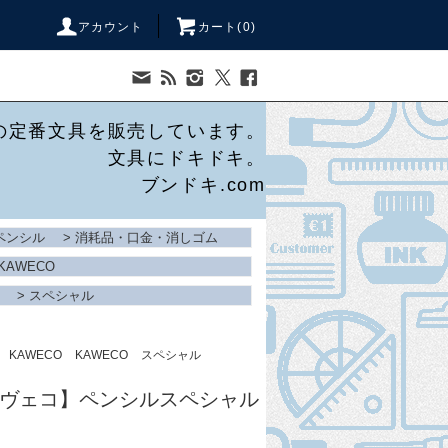
アカウント
カート(
0
)
の定番文具を販売しています。
文具にドキドキ。
ブンドキ.com
ペンシル
>
消耗品・口金・消しゴム
KAWECO
>
スペシャル
KAWECO
KAWECO
スペシャル
/カヴェコ】ペンシルスペシャル