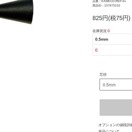
品番：KAWECO-REP-0x
商品ID：157975232
825円(税75円)
在庫状況
0
0.5mm
0
芯径
オプションの値段詳
返品について