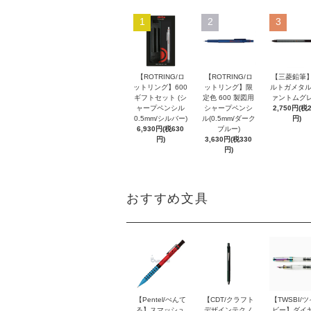
1
2
3
【ROTRING/ロ
【ROTRING/ロ
【三菱鉛筆】
ットリング】600
ットリング】限
ルトガメタル
ギフトセット (シ
定色 600 製図用
ァントムグレ
ャープペンシル
シャープペンシ
2,750円(税
0.5mm/シルバー)
ル(0.5mm/ダーク
円)
6,930円(税630
ブルー)
円)
3,630円(税330
円)
おすすめ文具
【Pentel/ぺんて
【CDT/クラフト
【TWSBI/
る】スマッシュ
デザインテクノ
ビー】ダイ