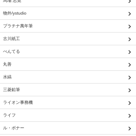
馬場 忠寛
物外/ystudio
プラチナ萬年筆
古川紙工
ぺんてる
丸善
水縞
三菱鉛筆
ライオン事務機
ライフ
ル・ボナー