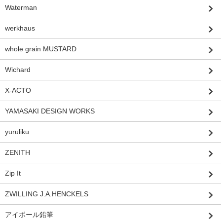
Waterman
werkhaus
whole grain MUSTARD
Wichard
X-ACTO
YAMASAKI DESIGN WORKS
yuruliku
ZENITH
Zip It
ZWILLING J.A.HENCKELS
アイボール鉛筆