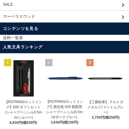
SALE
マーベラスウッド
コンテンツを見る
送料一覧表
人気文具ランキング
1
2
3
【ROTRING/ロットリン
【ROTRING/ロットリン
【三菱鉛筆】 クルトガ
グ】限定色 600 製図用
グ】600 ギフトセット
メタル (ファントムグレ
シャープペンシル(0.5m
(シャープペンシル0.5m
ー)
m/ダークブルー)
m/シルバー)
2,750円(税250円)
3,630円(税330円)
6,930円(税630円)