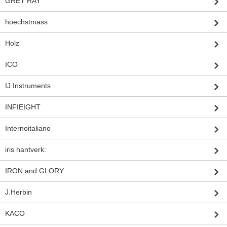
GREY RAY
hoechstmass
Holz
ICO
IJ Instruments
INFIEIGHT
Internoitaliano
iris hantverk:
IRON and GLORY
J.Herbin
KACO