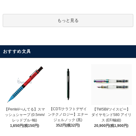
もっと見る
おすすめ文具
【CDT/クラフトデザイ
【Pentel/ぺんてる】スマ
【TWSBI/ツイスビー】
ンテクノロジー】エナー
ッシュシャープ (0.5mm/
ダイヤモンド580 アイリ
ジェルノック (黒)
レッドブルｰ軸)
ス (EF/極細)
352円(税32円)
1,650円(税150円)
20,900円(税1,900円)