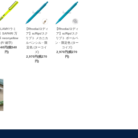
LAMY/ラミ
【Rhodia/ロディ
【Rhodia/ロディ
】SAFARI 万
ア】scRipt/スク
ア】scRipt/スク
 neonyellow
リプト メカニカ
リプト ボールペ
(F/ 細字)
ルペンシル・限
ン・限定色 (ター
940円(税540
定色 (ターコイ
コイズ)
円)
ズ)
2,970円(税270
2,970円(税270
円)
円)