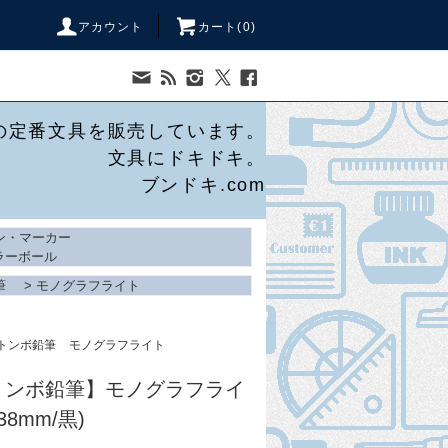
アカウント
カート(
0
)
の定番文具を販売しています。
文具にドキドキ。
ブンドキ.com
ン・マーカー
ラーボール
筆
>
モノグラフライト
トンボ鉛筆
モノグラフライト
/トンボ鉛筆】モノグラフライ
38mm/黒)