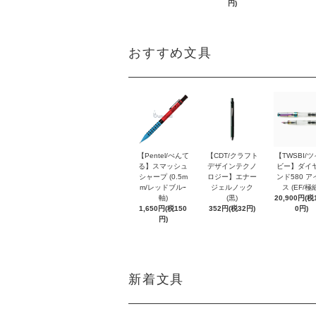
円)
おすすめ文具
【Pentel/ぺんて
【CDT/クラフト
【TWSBI/
る】スマッシュ
デザインテクノ
ビー】ダイ
シャープ (0.5m
ロジー】エナー
ンド580 ア
m/レッドブルｰ
ジェルノック
ス (EF/極
軸)
(黒)
20,900円(税1
1,650円(税150
352円(税32円)
0円)
円)
新着文具