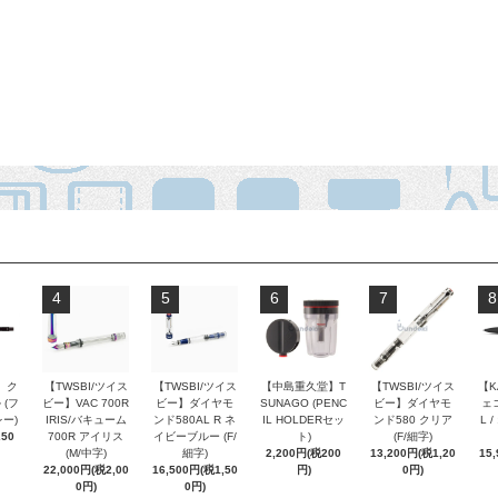
4
5
6
7
8
 ク
【TWSBI/ツイス
【TWSBI/ツイス
【中島重久堂】T
【TWSBI/ツイス
【K
 (フ
ビー】VAC 700R
ビー】ダイヤモ
SUNAGO (PENC
ビー】ダイヤモ
ェコ
ー)
IRIS/バキューム
ンド580AL R ネ
IL HOLDERセッ
ンド580 クリア
L 
250
700R アイリス
イビーブルー (F/
ト)
(F/細字)
(M/中字)
細字)
2,200円(税200
13,200円(税1,20
15
22,000円(税2,00
16,500円(税1,50
円)
0円)
0円)
0円)