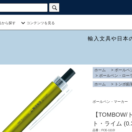
名から探す
コンテンツを見る
輸入文具や日本
ホーム
>
ボールペ
>
ボールペン・ロー
ホーム
>
トンボ鉛
ボールペン・マーカー
【TOMBOW
ト・ライム (0.
品番：FCE-111D