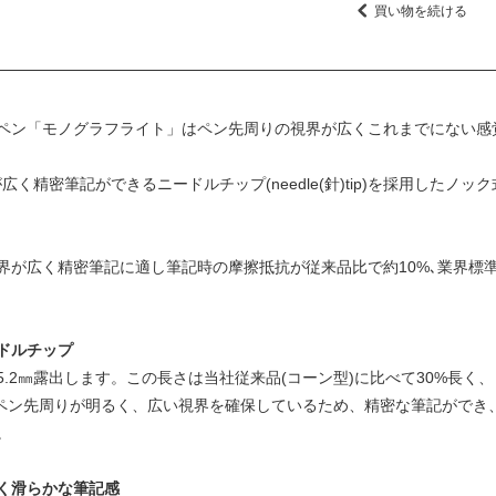
買い物を続ける
ペン「モノグラフライト」はペン先周りの視界が広くこれまでにない感
広く精密筆記ができるニードルチップ(needle(針)tip)を採用した
が広く精密筆記に適し筆記時の摩擦抵抗が従来品比で約10%､業界標準
ドルチップ
.2㎜露出します。この長さは当社従来品(コーン型)に比べて30%長く
め、ペン先周りが明るく、広い視界を確保しているため、精密な筆記がで
。
く滑らかな筆記感