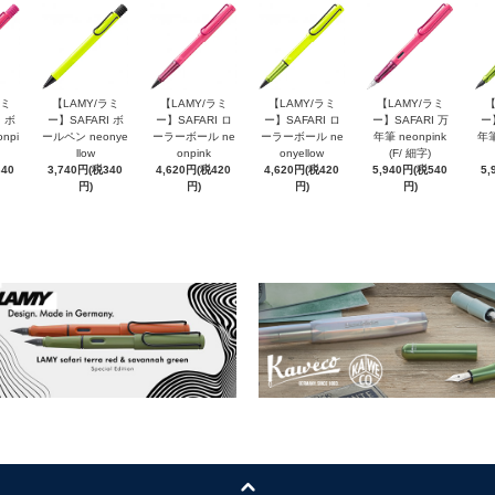
ラミ
【LAMY/ラミ
【LAMY/ラミ
【LAMY/ラミ
【LAMY/ラミ
【
 ボ
ー】SAFARI ボ
ー】SAFARI ロ
ー】SAFARI ロ
ー】SAFARI 万
ー
npi
ールペン neonye
ーラーボール ne
ーラーボール ne
年筆 neonpink
年筆
llow
onpink
onyellow
(F/ 細字)
340
3,740円(税340
4,620円(税420
4,620円(税420
5,940円(税540
5,
円)
円)
円)
円)