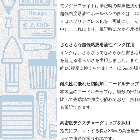
モノグラフライトは筆記時の摩擦抵抗が
超低粘度系油性ボールペンの多くは、非
トはスプリングレス化を 可能にし、そ
中）。これにより、筆記時にかかる摩擦
さらさらな超低粘潤滑油性インク採用
インクは、さらさらでなめらかな書き心
を超える滑らかさを実現しました。また
約1/3程度に抑えられました（0.5㎜の場
耐久性に優れた切削加工ニードルチップ
本製品のニードルチップは、複数の部品
比べて先端部の強度が優れており、折れ
も筆記できます。
高密度テクスチャーグリップを採用
指先にフィットする長さ33㎜の高密度
ライで快適な握り心地です。