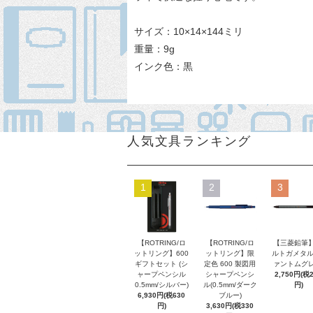
サイズ：10×14×144ミリ
重量：9g
インク色：黒
人気文具ランキング
1
2
3
【ROTRING/ロ
【ROTRING/ロ
【三菱鉛筆】
ットリング】600
ットリング】限
ルトガメタル
ギフトセット (シ
定色 600 製図用
ァントムグレ
ャープペンシル
シャープペンシ
2,750円(税
0.5mm/シルバー)
ル(0.5mm/ダーク
円)
6,930円(税630
ブルー)
円)
3,630円(税330