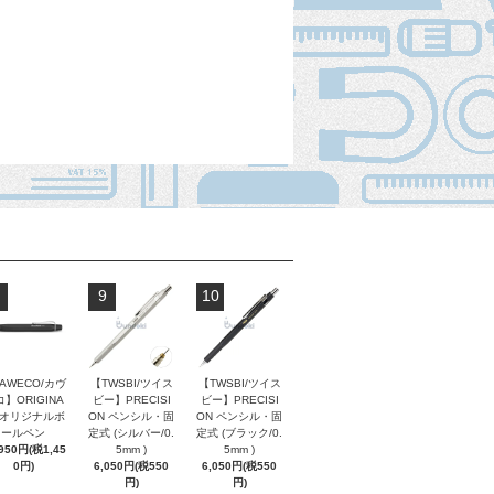
9
10
AWECO/カヴ
【TWSBI/ツイス
【TWSBI/ツイス
】ORIGINA
ビー】PRECISI
ビー】PRECISI
/ オリジナルボ
ON ペンシル・固
ON ペンシル・固
ールペン
定式 (シルバー/0.
定式 (ブラック/0.
,950円(税1,45
5mm )
5mm )
0円)
6,050円(税550
6,050円(税550
円)
円)