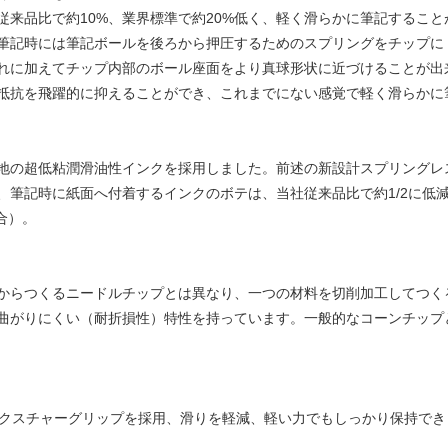
従来品比で約10%、業界標準で約20%低く、軽く滑らかに筆記すること
筆記時には筆記ボールを後ろから押圧するためのスプリングをチップ
れに加えてチップ内部のボール座面をより真球形状に近づけることが出
抵抗を飛躍的に抑えることができ、これまでにない感覚で軽く滑らかに
地の超低粘潤滑油性インクを採用しました。前述の新設計スプリングレ
、筆記時に紙面へ付着するインクのボテは、当社従来品比で約1/2に低
合）。
からつくるニードルチップとは異なり、一つの材料を切削加工してつく
曲がりにくい（耐折損性）特性を持っています。一般的なコーンチップ
テクスチャーグリップを採用、滑りを軽減、軽い力でもしっかり保持で