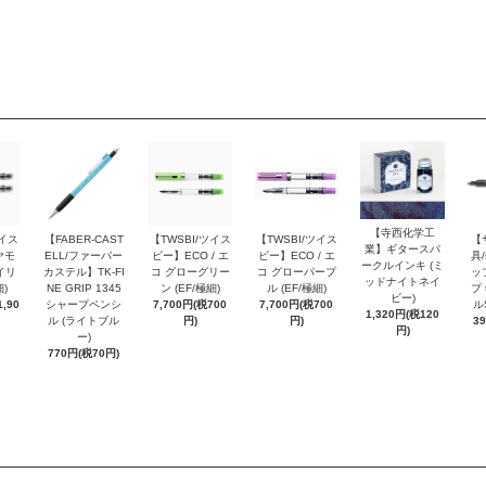
【寺西化学工
ツイス
【FABER-CAST
【TWSBI/ツイス
【TWSBI/ツイス
【
業】ギタースパ
ヤモ
ELL/ファーバー
ビー】ECO / エ
ビー】ECO / エ
具/
ークルインキ (ミ
イリ
カステル】TK-FI
コ グローグリー
コ グローパープ
ッ
ッドナイトネイ
細)
NE GRIP 1345
ン (EF/極細)
ル (EF/極細)
プ 
ビー)
,90
シャープペンシ
7,700円(税700
7,700円(税700
ル
1,320円(税120
ル (ライトブル
円)
円)
3
円)
ー)
770円(税70円)