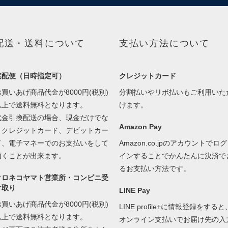
配送・送料について
支払い方法について
宅配便（日時指定可）
クレジットカード
お買いあげ商品代金が8000円(税別)
分割払いやリボ払いもご利用いた
以上で送料無料となります。
けます。
代金引換配送の場合、現金だけでな
Amazon Pay
くクレジットカード、デビットカー
ド、電子マネーでのお支払いをして
Amazon.co.jpのアカウントでログ
頂くことが出来ます。
インすることでかんたんに決済で
るお支払い方法です。
クロネコヤマト営業所・コンビニ受
け取り
LINE Pay
お買いあげ商品代金が8000円(税別)
LINE profile+に情報登録をすると
以上で送料無料となります。
オンライン支払いでお届け先の入