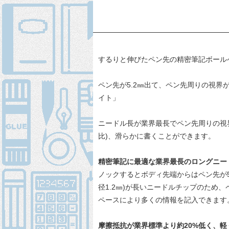
するりと伸びたペン先の精密筆記ボール
ペン先が5.2㎜出て、ペン先周りの視界が
イト」
ニードル長が業界最長でペン先周りの視界
比)、滑らかに書くことができます。
精密筆記に最適な業界最長のロングニー
ノックするとボディ先端からはペン先が5
径1.2㎜)が長いニードルチップのた
ペースにより多くの情報を記入できます
摩擦抵抗が業界標準より約20%低く、軽