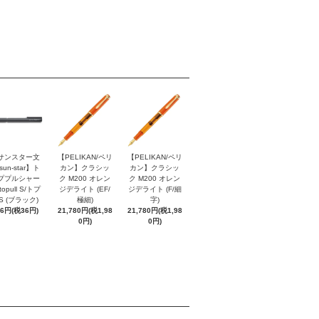
サンスター文
【PELIKAN/ペリ
【PELIKAN/ペリ
sun-star】ト
カン】クラシッ
カン】クラシッ
ププルシャー
ク M200 オレン
ク M200 オレン
topull S/トプ
ジデライト (EF/
ジデライト (F/細
S (ブラック)
極細)
字)
96円(税36円)
21,780円(税1,98
21,780円(税1,98
0円)
0円)