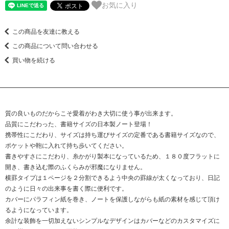
お気に入り
この商品を友達に教える
この商品について問い合わせる
買い物を続ける
質の良いものだからこそ愛着がわき大切に使う事が出来ます。
品質にこだわった、書籍サイズの日本製ノート登場！
携帯性にこだわり、サイズは持ち運びサイズの定番である書籍サイズなので、
ポケットや鞄に入れて持ち歩いてください。
書きやすさにこだわり、糸かがり製本になっているため、１８０度フラットに
開き、書き込む際のふくらみが邪魔になりません。
横罫タイプは１ページを２分割できるよう中央の罫線が太くなっており、日記
のように日々の出来事を書く際に便利です。
カバーにパラフィン紙を巻き、ノートを保護しながらも紙の素材を感じて頂け
るようになっています。
余計な装飾を一切加えないシンプルなデザインはカバーなどのカスタマイズに