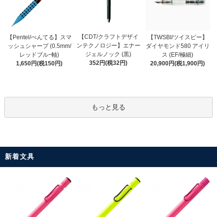
【CDT/クラフトデザイ
【Pentel/ぺんてる】スマ
【TWSBI/ツイスビー】
ンテクノロジー】エナー
ッシュシャープ (0.5mm/
ダイヤモンド580 アイリ
ジェルノック (黒)
レッドブルｰ軸)
ス (EF/極細)
352円(税32円)
1,650円(税150円)
20,900円(税1,900円)
もっと見る
新着文具