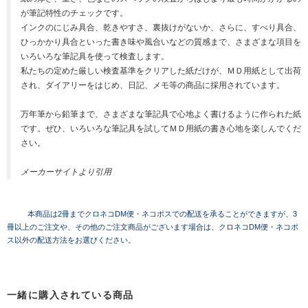
が筆記特性のチェックです。
インクのにじみ具合、乾きやすさ、裏抜けがないか、さらに、すべり具合、
ひっかかり具合といった書き味や風合いなどの質感まで、さまざまな項目を
いろいろな筆記具を使って検査します。
私たちの定めた厳しい検査基準をクリアした紙だけが、ＭＤ用紙として出荷
され、ダイアリーをはじめ、日記、メモ等の商品に採用されています。
万年筆から鉛筆まで、さまざまな筆記具で心地よく書けるように作られた紙
です。ぜひ、いろいろな筆記具を試してＭＤ用紙の書き心地を楽しんでくだ
さい。
メーカーサイトより引用
本商品は2冊までクロネコDM便・ネコポスでの配送を承ることができますが、3
冊以上のご注文や、その他のご注文商品がございます場合は、クロネコDM便・ネコポ
ス以外の配送方法をお選びください。
一緒に購入されている商品