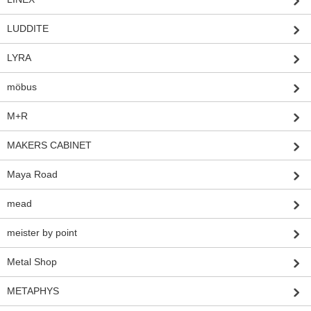
LUDDITE
LYRA
möbus
M+R
MAKERS CABINET
Maya Road
mead
meister by point
Metal Shop
METAPHYS