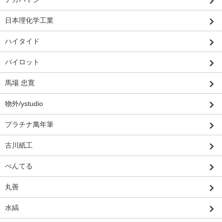
日本理化学工業
ハイタイド
パイロット
馬場 忠寛
物外/ystudio
プラチナ萬年筆
古川紙工
ぺんてる
丸善
水縞