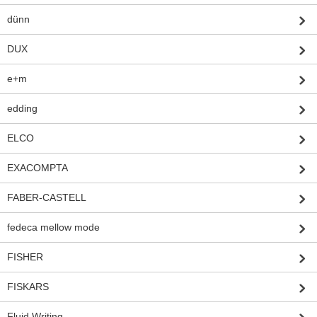
dünn
DUX
e+m
edding
ELCO
EXACOMPTA
FABER-CASTELL
fedeca mellow mode
FISHER
FISKARS
Fluid Writing