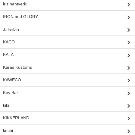
iris hantverk:
IRON and GLORY
J.Herbin
KACO
KALA
Karas Kustoms
KAWECO
Key Bar
kiki
KIKKERLAND
kochi