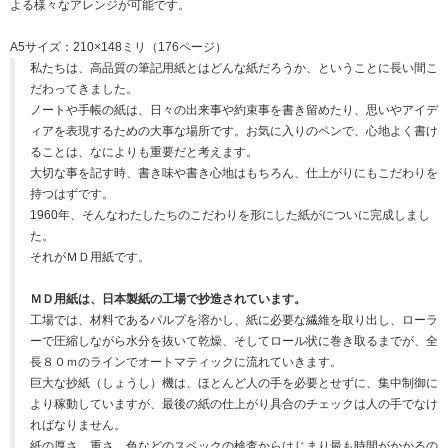
よる様々なアレンジが可能です。
A5サイズ：210×148ミリ（176ページ）
私たちは、高品質の筆記用紙とはどんな紙だろうか、ということに長い間こ
だわってきました。
ノートや手帳の紙は、日々の出来事や約束事を書き留めたり、思いやアイデ
ィアを表現するための大事な場所です。お気に入りのペンで、心地よく書け
ることは、なによりも重要だと考えます。
大切な事を記す時、書き味や書き心地はもちろん、仕上がりにもこだわりを
持つはずです。
1960年、そんなわたしたちのこだわりを形にした紙がについに完成しまし
た。
それがＭＤ用紙です。
ＭＤ用紙は、日本製紙の工場で抄造されています。
工場では、材料であるパルプを溶かし、紙に必要な繊維を取り出し、ローラ
ーで圧縮しながら水分を抜いて乾燥、そしてロール状に巻き取るまでが、全
長８０ｍのラインでオートマティックに流れていきます。
巨大な抄紙（しょうし）機は、ほとんど人の手を必要とせずに、集中制御に
より稼動していますが、最後の紙の仕上がり具合のチェックは人の手でなけ
ればなりません。
紙の厚さ、重さ、色などのスペックの検査からはじまり最も時間がかかるの