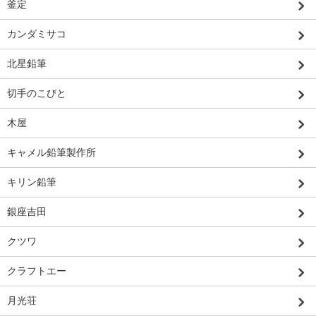
釜定
カンダミサコ
北星鉛筆
切手のこびと
木屋
キャメル鉛筆製作所
キリン鉛筆
銀座吉田
クツワ
クラフトエー
月光荘