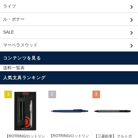
ライフ
ル・ボナー
SALE
マーベラスウッド
コンテンツを見る
送料一覧表
人気文具ランキング
1
2
3
【ROTRING/ロットリン
【ROTRING/ロットリン
【三菱鉛筆】 クルトガ