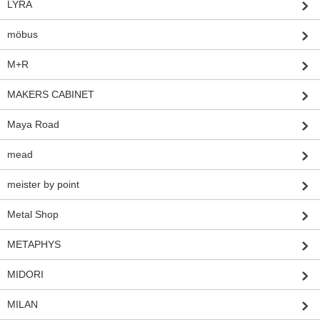
LYRA
möbus
M+R
MAKERS CABINET
Maya Road
mead
meister by point
Metal Shop
METAPHYS
MIDORI
MILAN