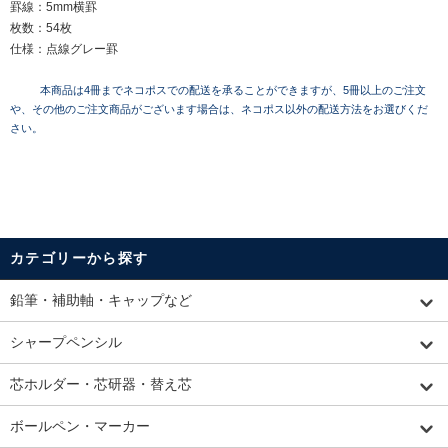
罫線：5mm横罫
枚数：54枚
仕様：点線グレー罫
本商品は4冊までネコポスでの配送を承ることができますが、5冊以上のご注文
や、その他のご注文商品がございます場合は、ネコポス以外の配送方法をお選びくだ
さい。
カテゴリーから探す
鉛筆・補助軸・キャップなど
シャープペンシル
芯ホルダー・芯研器・替え芯
ボールペン・マーカー