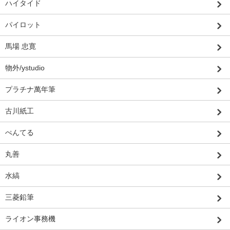
ハイタイド
パイロット
馬場 忠寛
物外/ystudio
プラチナ萬年筆
古川紙工
ぺんてる
丸善
水縞
三菱鉛筆
ライオン事務機