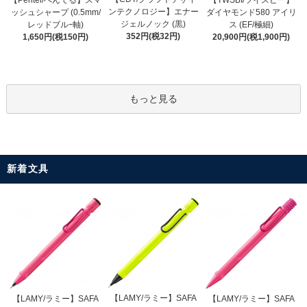
【Pentel/ぺんてる】スマ
【TWSBI/ツイスビー】
ンテクノロジー】エナー
ッシュシャープ (0.5mm/
ダイヤモンド580 アイリ
ジェルノック (黒)
レッドブルｰ軸)
ス (EF/極細)
352円(税32円)
1,650円(税150円)
20,900円(税1,900円)
もっと見る
新着文具
【LAMY/ラミー】SAFA
【LAMY/ラミー】SAFA
【LAMY/ラミー】SAFA