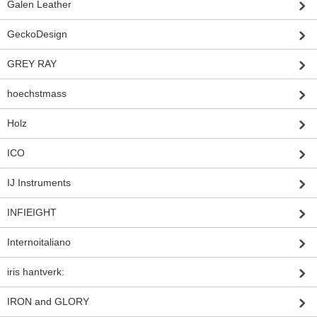
Galen Leather
GeckoDesign
GREY RAY
hoechstmass
Holz
ICO
IJ Instruments
INFIEIGHT
Internoitaliano
iris hantverk:
IRON and GLORY