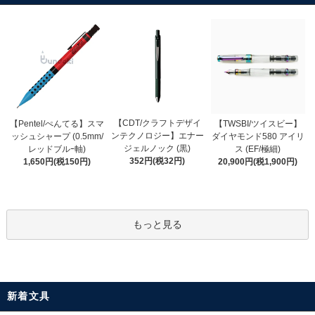
【CDT/クラフトデザイ
【Pentel/ぺんてる】スマ
【TWSBI/ツイスビー】
ンテクノロジー】エナー
ッシュシャープ (0.5mm/
ダイヤモンド580 アイリ
ジェルノック (黒)
レッドブルｰ軸)
ス (EF/極細)
352円(税32円)
1,650円(税150円)
20,900円(税1,900円)
もっと見る
新着文具