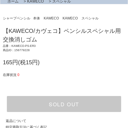
ホーム
>
KAWECO
>
スペシャル
シャープペンシル
本体
KAWECO
KAWECO
スペシャル
【KAWECO/カヴェコ】ペンシルスペシャル用
交換消しゴム
品番：KAWECO-PS-ER3
商品ID：156779228
165円(税15円)
在庫状況
0
SOLD OUT
返品について
特定商取引法に基づく表記