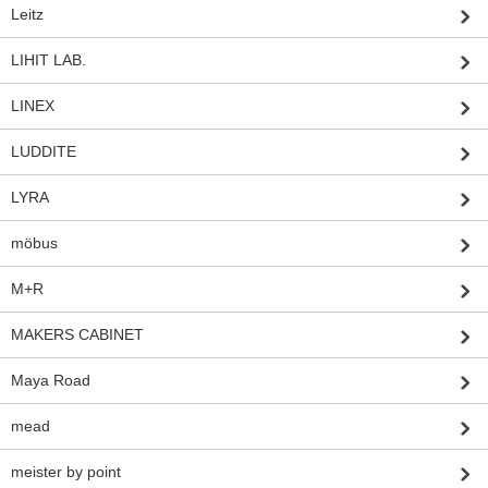
Leitz
LIHIT LAB.
LINEX
LUDDITE
LYRA
möbus
M+R
MAKERS CABINET
Maya Road
mead
meister by point