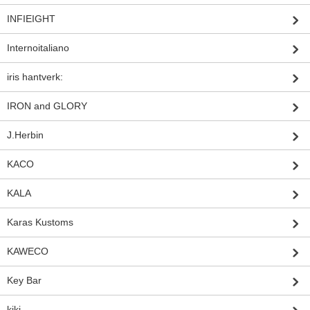
INFIEIGHT
Internoitaliano
iris hantverk:
IRON and GLORY
J.Herbin
KACO
KALA
Karas Kustoms
KAWECO
Key Bar
kiki