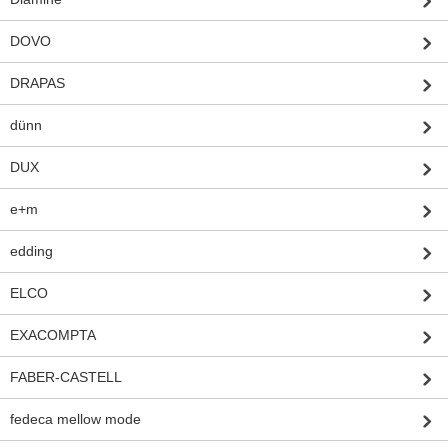
DOVO
DRAPAS
dünn
DUX
e+m
edding
ELCO
EXACOMPTA
FABER-CASTELL
fedeca mellow mode