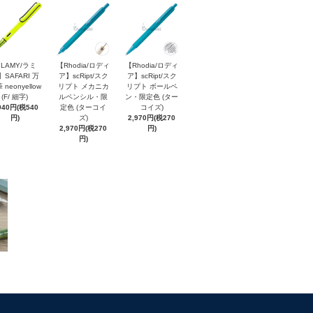
LAMY/ラミ
【Rhodia/ロディ
【Rhodia/ロディ
】SAFARI 万
ア】scRipt/スク
ア】scRipt/スク
 neonyellow
リプト メカニカ
リプト ボールペ
(F/ 細字)
ルペンシル・限
ン・限定色 (ター
940円(税540
定色 (ターコイ
コイズ)
円)
ズ)
2,970円(税270
2,970円(税270
円)
円)