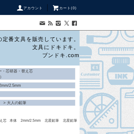
アカウント
カート(
0
)
の定番文具を販売しています。
文具にドキドキ。
ブンドキ.com
ー・芯研器・替え芯
）
2mm/2.5mm
>
大人の鉛筆
え芯
本体
2mm/2.5mm
北星鉛筆
北星鉛筆