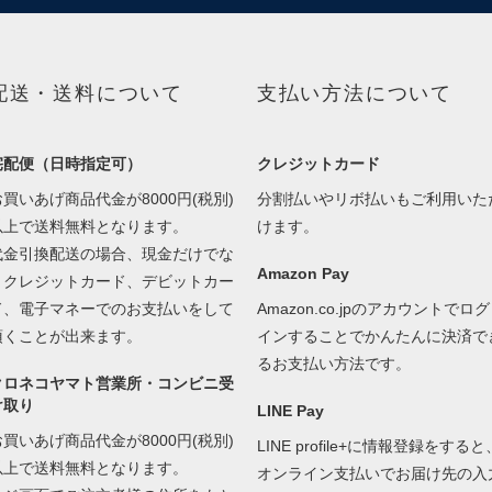
配送・送料について
支払い方法について
宅配便（日時指定可）
クレジットカード
お買いあげ商品代金が8000円(税別)
分割払いやリボ払いもご利用いた
以上で送料無料となります。
けます。
代金引換配送の場合、現金だけでな
Amazon Pay
くクレジットカード、デビットカー
ド、電子マネーでのお支払いをして
Amazon.co.jpのアカウントでログ
頂くことが出来ます。
インすることでかんたんに決済で
るお支払い方法です。
クロネコヤマト営業所・コンビニ受
け取り
LINE Pay
お買いあげ商品代金が8000円(税別)
LINE profile+に情報登録をすると
以上で送料無料となります。
オンライン支払いでお届け先の入