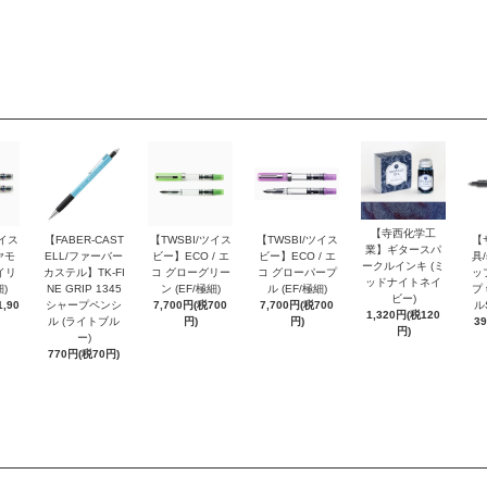
【寺西化学工
ツイス
【FABER-CAST
【TWSBI/ツイス
【TWSBI/ツイス
【
業】ギタースパ
ヤモ
ELL/ファーバー
ビー】ECO / エ
ビー】ECO / エ
具/
ークルインキ (ミ
イリ
カステル】TK-FI
コ グローグリー
コ グローパープ
ッ
ッドナイトネイ
細)
NE GRIP 1345
ン (EF/極細)
ル (EF/極細)
プ 
ビー)
,90
シャープペンシ
7,700円(税700
7,700円(税700
ル
1,320円(税120
ル (ライトブル
円)
円)
3
円)
ー)
770円(税70円)