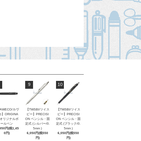
9
10
AWECO/カヴ
【TWSBI/ツイス
【TWSBI/ツイス
】ORIGINA
ビー】PRECISI
ビー】PRECISI
/ オリジナルボ
ON ペンシル・固
ON ペンシル・固
ールペン
定式 (シルバー/0.
定式 (ブラック/0.
,950円(税1,45
5mm )
5mm )
0円)
6,050円(税550
6,050円(税550
円)
円)