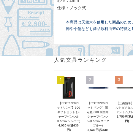
芯径：2mm
仕様：ノック式
本商品は天然木を使用した商品のため
節や小傷なども商品原料由来の特徴と
人気文具ランキング
1
2
3
【ROTRING/ロ
【ROTRING/ロ
【三菱鉛筆】
ットリング】600
ットリング】限
ルトガメタル
ギフトセット (シ
定色 600 製図用
ァントムグレ
ャープペンシル
シャープペンシ
2,750円(税
0.5mm/シルバー)
ル(0.5mm/ダーク
円)
6,930円(税630
ブルー)
円)
3,630円(税330