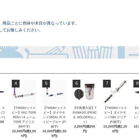
、商品ごとに色味や木目が異なっています。
してお愉しみください。
4
5
6
7
8
 ク
【TWSBI/ツイス
【TWSBI/ツイス
【中島重久堂】T
【TWSBI/ツイス
【K
 (フ
ビー】VAC 700R
ビー】ダイヤモ
SUNAGO (PENC
ビー】ダイヤモ
ェコ
ー)
IRIS/バキューム
ンド580AL R ネ
IL HOLDERセッ
ンド580 クリア
L 
250
700R アイリス
イビーブルー (F/
ト)
(F/細字)
(M/中字)
細字)
2,200円(税200
13,200円(税1,20
15
22,000円(税2,00
16,500円(税1,50
円)
0円)
0円)
0円)