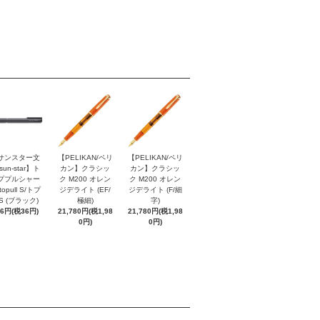
サンスター文
【PELIKAN/ペリ
【PELIKAN/ペリ
sun-star】ト
カン】クラシッ
カン】クラシッ
ププルシャー
ク M200 オレン
ク M200 オレン
topull S/トプ
ジデライト (EF/
ジデライト (F/細
S (ブラック)
極細)
字)
96円(税36円)
21,780円(税1,98
21,780円(税1,98
0円)
0円)