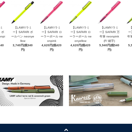
ラミ
【LAMY/ラミ
【LAMY/ラミ
【LAMY/ラミ
【LAMY/ラミ
【
 ボ
ー】SAFARI ボ
ー】SAFARI ロ
ー】SAFARI ロ
ー】SAFARI 万
ー
npi
ールペン neonye
ーラーボール ne
ーラーボール ne
年筆 neonpink
年筆
llow
onpink
onyellow
(F/ 細字)
340
3,740円(税340
4,620円(税420
4,620円(税420
5,940円(税540
5,
円)
円)
円)
円)