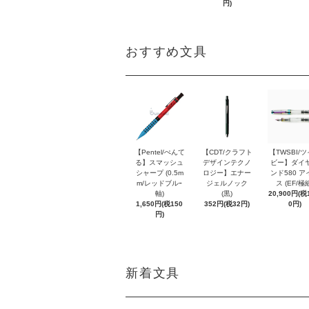
円)
おすすめ文具
【Pentel/ぺんて
【CDT/クラフト
【TWSBI/
る】スマッシュ
デザインテクノ
ビー】ダイ
シャープ (0.5m
ロジー】エナー
ンド580 ア
m/レッドブルｰ
ジェルノック
ス (EF/極
軸)
(黒)
20,900円(税1
1,650円(税150
352円(税32円)
0円)
円)
新着文具