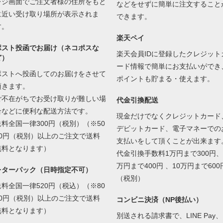
レジ画面でご注文者様の住所をもと
などをせずに簡単に注文すること
に近い受け取り場所が表示されま
できます。
す。
楽天ペイ
ポスト投函でお届け（ネコポスな
楽天会員IDに登録したクレジット
ど）
ード情報で簡単にお支払いができ
ポストへ投函してのお届けをさせて
ポイントも貯まる・使えます。
頂きます。
ご不在がちでお受け取りが難しい場
代金引換配送
合などに便利な配送方法です。
現金だけでなくクレジットカード
送料全国一律300円（税別）（※50
デビットカード、電子マネーでの
00円（税別）以上のご注文で送料
支払いをして頂くことが出来ます
無料となります）
代金引換手数料1万円まで300円、
万円まで400円 、10万円まで600
レターパック（日時指定不可）
（税別）
送料全国一律520円（税込）（※80
00円（税別）以上のご注文で送料
コンビニ決済（NP後払い）
無料となります）
別送される請求書で、LINE Pay、