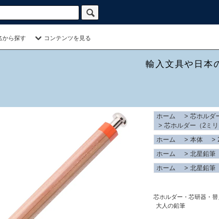
名から探す
コンテンツを見る
輸入文具や日本
ホーム
>
芯ホルダ
>
芯ホルダー（2ミリ
ホーム
>
本体
>
ホーム
>
北星鉛筆
ホーム
>
北星鉛筆
芯ホルダー・芯研器・替
大人の鉛筆