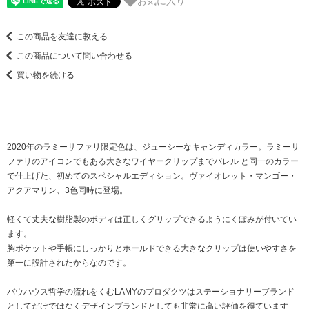
お気に入り
この商品を友達に教える
この商品について問い合わせる
買い物を続ける
2020年のラミーサファリ限定色は、ジューシーなキャンディカラー。ラミーサ
ファリのアイコンでもある大きなワイヤークリップまでバレル と同一のカラー
で仕上げた、初めてのスペシャルエディション。ヴァイオレット・マンゴー・
アクアマリン、3色同時に登場。
軽くて丈夫な樹脂製のボディは正しくグリップできるようにくぼみが付いてい
ます。
胸ポケットや手帳にしっかりとホールドできる大きなクリップは使いやすさを
第一に設計されたからなのです。
バウハウス哲学の流れをくむLAMYのプロダクツはステーショナリーブランド
としてだけではなくデザインブランドとしても非常に高い評価を得ています