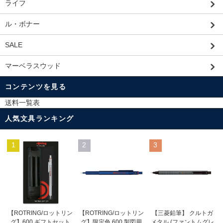
ライフ
ル・ボナー
SALE
マーベラスウッド
コンテンツを見る
送料一覧表
人気文具ランキング
1
2
3
【ROTRING/ロットリン
【ROTRING/ロットリン
【三菱鉛筆】 クルトガ
グ】限定色 600 製図用
グ】600 ギフトセット
メタル (ファントムグレ