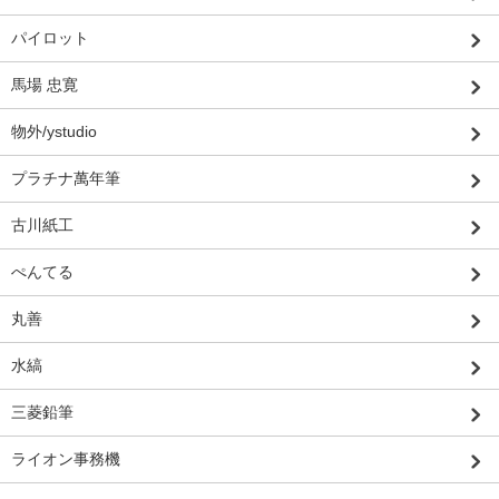
パイロット
馬場 忠寛
物外/ystudio
プラチナ萬年筆
古川紙工
ぺんてる
丸善
水縞
三菱鉛筆
ライオン事務機