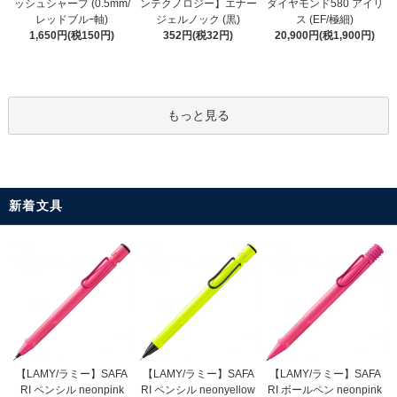
ンテクノロジー】エナー
ッシュシャープ (0.5mm/
ダイヤモンド580 アイリ
ジェルノック (黒)
レッドブルｰ軸)
ス (EF/極細)
352円(税32円)
1,650円(税150円)
20,900円(税1,900円)
もっと見る
新着文具
【LAMY/ラミー】SAFA
【LAMY/ラミー】SAFA
【LAMY/ラミー】SAFA
RI ペンシル neonyellow
RI ペンシル neonpink
RI ボールペン neonpink