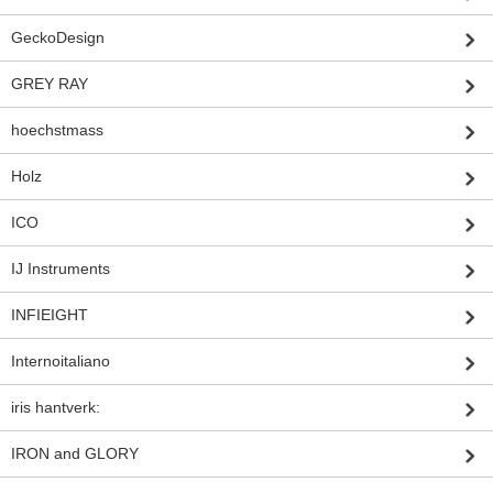
GeckoDesign
GREY RAY
hoechstmass
Holz
ICO
IJ Instruments
INFIEIGHT
Internoitaliano
iris hantverk:
IRON and GLORY