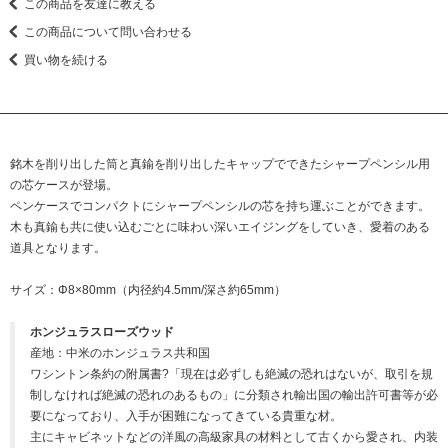
この商品を友達に教える
この商品について問い合わせる
買い物を続ける
銘木を削り出した筒と真鍮を削り出したキャップでできたシャープペンシル用
の芯ケースが登場。
ペンケースでコンパクトにシャープペンシルの芯を持ち運ぶことができます。
木も真鍮も共に使い込むごとに味わい深いエイジングをしていき、愛着のある
道具となります。
サイズ：Φ8×80mm（内径約4.5mm/深さ約65mm）
ホンジュラスローズウッド
産地：中米のホンジュラス共和国
ワシントン条約の附属書?「現在は必ずしも絶滅の恐れはないが、取引を規
制しなければ絶滅の恐れのあるもの」に分類され輸出国の輸出許可書等が必
要になっており、入手が困難になってきている貴重な材。
主にキャビネットなどの洋風の高級家具の材料として古くから愛され、内装