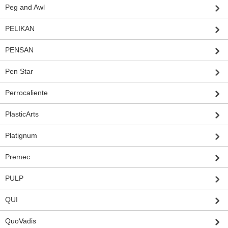
Peg and Awl
PELIKAN
PENSAN
Pen Star
Perrocaliente
PlasticArts
Platignum
Premec
PULP
QUI
QuoVadis