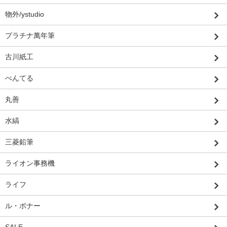
物外/ystudio
プラチナ萬年筆
古川紙工
ぺんてる
丸善
水縞
三菱鉛筆
ライオン事務機
ライフ
ル・ボナー