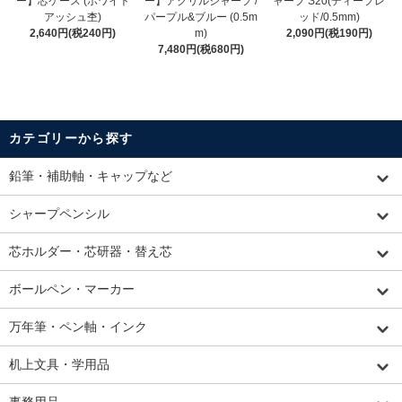
ー】芯ケース (ホワイト
ー】アクリルシャープ /
ャープ S20(ディープレ
アッシュ杢)
パープル&ブルー (0.5m
ッド/0.5mm)
2,640円(税240円)
m)
2,090円(税190円)
7,480円(税680円)
カテゴリーから探す
鉛筆・補助軸・キャップなど
シャープペンシル
芯ホルダー・芯研器・替え芯
ボールペン・マーカー
万年筆・ペン軸・インク
机上文具・学用品