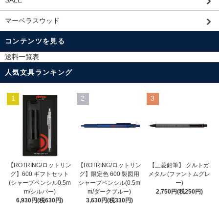
SALE
マーベラスウッド
コンテンツを見る
送料一覧表
人気文具ランキング
1
2
3
【ROTRING/ロットリン
【ROTRING/ロットリン
【三菱鉛筆】 クルトガ
グ】限定色 600 製図用
グ】600 ギフトセット
メタル (ファントムグレ
シャープペンシル(0.5m
(シャープペンシル0.5m
ー)
m/ダークブルー)
m/シルバー)
2,750円(税250円)
3,630円(税330円)
6,930円(税630円)