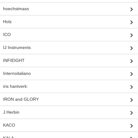
hoechstmass
Holz
ICO
IJ Instruments
INFIEIGHT
Internoitaliano
iris hantverk:
IRON and GLORY
J.Herbin
KACO