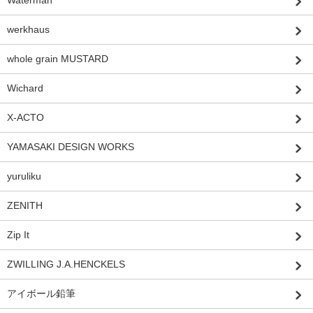
Waterman
werkhaus
whole grain MUSTARD
Wichard
X-ACTO
YAMASAKI DESIGN WORKS
yuruliku
ZENITH
Zip It
ZWILLING J.A.HENCKELS
アイボール鉛筆