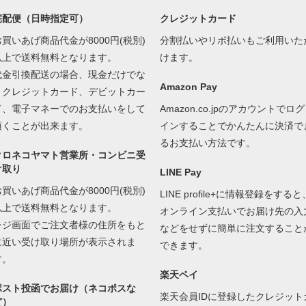
宅配便（日時指定可）
クレジットカード
お買いあげ商品代金が8000円(税別)
分割払いやリボ払いもご利用いた
以上で送料無料となります。
けます。
代金引換配送の場合、現金だけでな
Amazon Pay
くクレジットカード、デビットカー
ド、電子マネーでのお支払いをして
Amazon.co.jpのアカウントでログ
頂くことが出来ます。
インすることでかんたんに決済で
るお支払い方法です。
クロネコヤマト営業所・コンビニ受
け取り
LINE Pay
お買いあげ商品代金が8000円(税別)
LINE profile+に情報登録をすると
以上で送料無料となります。
オンライン支払いでお届け先の入
レジ画面でご注文者様の住所をもと
などをせずに簡単に注文すること
に近い受け取り場所が表示されま
できます。
す。
楽天ペイ
ポスト投函でお届け（ネコポスな
楽天会員IDに登録したクレジット
ど）