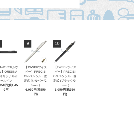
9
10
AWECO/カヴ
【TWSBI/ツイス
【TWSBI/ツイス
】ORIGINA
ビー】PRECISI
ビー】PRECISI
/ オリジナルボ
ON ペンシル・固
ON ペンシル・固
ールペン
定式 (シルバー/0.
定式 (ブラック/0.
,950円(税1,45
5mm )
5mm )
0円)
6,050円(税550
6,050円(税550
円)
円)