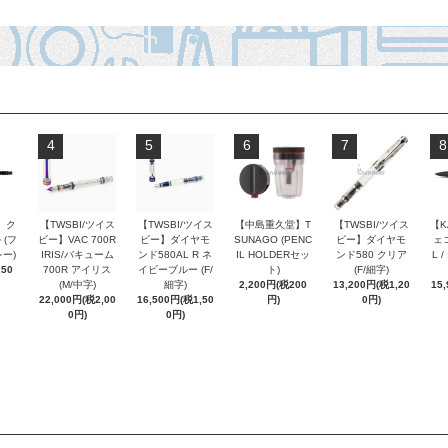
4
5
6
7
8
 ク
【TWSBI/ツイス
【TWSBI/ツイス
【中島重久堂】T
【TWSBI/ツイス
【K
 (フ
ビー】VAC 700R
ビー】ダイヤモ
SUNAGO (PENC
ビー】ダイヤモ
ェコ
ー)
IRIS/バキューム
ンド580AL R ネ
IL HOLDERセッ
ンド580 クリア
L 
250
700R アイリス
イビーブルー (F/
ト)
(F/細字)
(M/中字)
細字)
2,200円(税200
13,200円(税1,20
15
22,000円(税2,00
16,500円(税1,50
円)
0円)
0円)
0円)