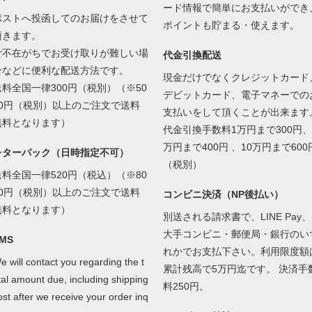
ード情報で簡単にお支払いができ
ポストへ投函してのお届けをさせて
ポイントも貯まる・使えます。
頂きます。
ご不在がちでお受け取りが難しい場
代金引換配送
合などに便利な配送方法です。
現金だけでなくクレジットカード
送料全国一律300円（税別）（※50
デビットカード、電子マネーでの
00円（税別）以上のご注文で送料
支払いをして頂くことが出来ます
無料となります）
代金引換手数料1万円まで300円、
万円まで400円 、10万円まで600
レターパック（日時指定不可）
（税別）
送料全国一律520円（税込）（※80
00円（税別）以上のご注文で送料
コンビニ決済（NP後払い）
無料となります）
別送される請求書で、LINE Pay、
大手コンビニ・郵便局・銀行のい
MS
れかでお支払下さい。利用限度額
e will contact you regarding the t
累計残高で5万円迄です。 決済手
tal amount due, including shipping
料250円。
ost after we receive your order inq