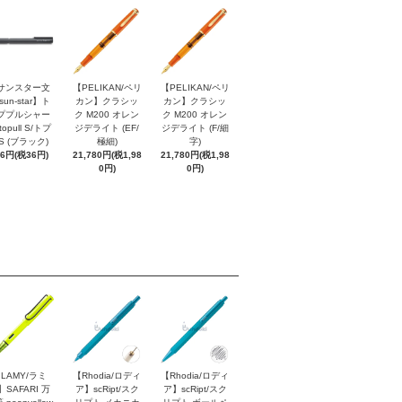
サンスター文
【PELIKAN/ペリ
【PELIKAN/ペリ
sun-star】ト
カン】クラシッ
カン】クラシッ
ププルシャー
ク M200 オレン
ク M200 オレン
topull S/トプ
ジデライト (EF/
ジデライト (F/細
S (ブラック)
極細)
字)
96円(税36円)
21,780円(税1,98
21,780円(税1,98
0円)
0円)
LAMY/ラミ
【Rhodia/ロディ
【Rhodia/ロディ
】SAFARI 万
ア】scRipt/スク
ア】scRipt/スク