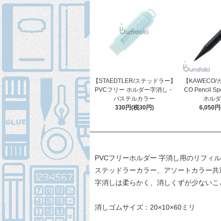
【STAEDTLER/ステッドラー】
【KAWECO/
PVCフリー ホルダー字消し・
CO Pencil Sp
パステルカラー
ホルダ
330円(税30円)
6,050
PVCフリーホルダー 字消し用のリフィ
ステッドラーカラー
、
アソートカラー
共
字消しは柔らかく、消しくずが少ないこ
消しゴムサイズ：20×10×60ミリ