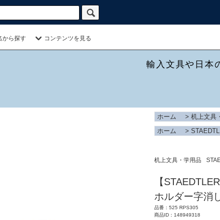
名から探す
コンテンツを見る
輸入文具や日本
ホーム
>
机上文具
ホーム
>
STAEDT
机上文具・学用品
STA
【STAEDTL
ホルダー字消し
品番：525 RPS305
商品ID：148949318