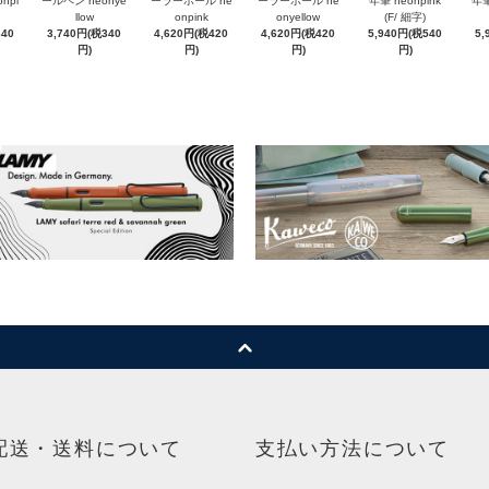
npi
ールペン neonye
ーラーボール ne
ーラーボール ne
年筆 neonpink
年筆
llow
onpink
onyellow
(F/ 細字)
340
3,740円(税340
4,620円(税420
4,620円(税420
5,940円(税540
5,
円)
円)
円)
円)
配送・送料について
支払い方法について