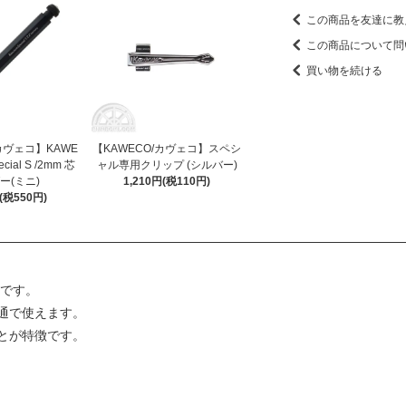
この商品を友達に教
この商品について問
買い物を続ける
カヴェコ】KAWE
【KAWECO/カヴェコ】スペシ
ecial S /2mm 芯
ャル専用クリップ (シルバー)
ー(ミニ)
1,210円(税110円)
円(税550円)
ルです。
通で使えます。
とが特徴です。