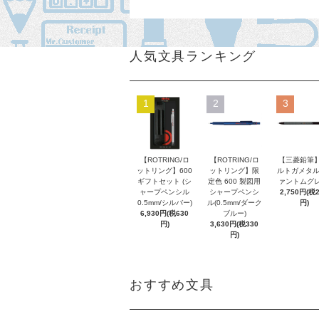
人気文具ランキング
1
2
3
【ROTRING/ロ
【ROTRING/ロ
【三菱鉛筆】
ットリング】600
ットリング】限
ルトガメタル
ギフトセット (シ
定色 600 製図用
ァントムグレ
ャープペンシル
シャープペンシ
2,750円(税
0.5mm/シルバー)
ル(0.5mm/ダーク
円)
6,930円(税630
ブルー)
円)
3,630円(税330
円)
おすすめ文具