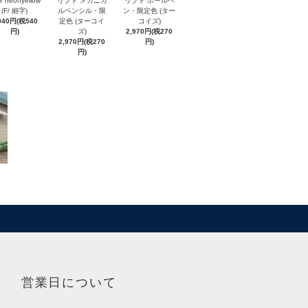
 neonyellow
リプト メカニカ
リプト ボールペ
(F/ 細字)
ルペンシル・限
ン・限定色 (ター
940円(税540
定色 (ターコイ
コイズ)
円)
ズ)
2,970円(税270
2,970円(税270
円)
円)
営業日について