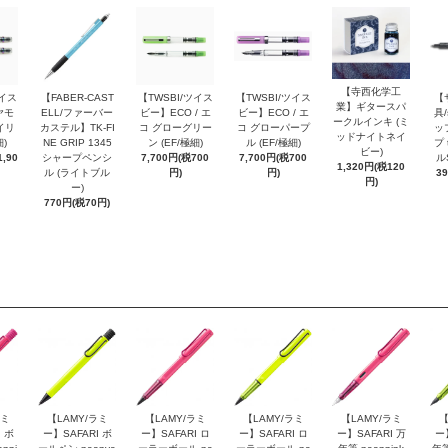
【寺西化学工
ツイス
【FABER-CAST
【TWSBI/ツイス
【TWSBI/ツイス
【
業】ギタースパ
ヤモ
ELL/ファーバー
ビー】ECO / エ
ビー】ECO / エ
具/
ークルインキ (ミ
イリ
カステル】TK-FI
コ グローグリー
コ グローパープ
ッ
ッドナイトネイ
細)
NE GRIP 1345
ン (EF/極細)
ル (EF/極細)
プ 
ビー)
,90
シャープペンシ
7,700円(税700
7,700円(税700
ル
1,320円(税120
ル (ライトブル
円)
円)
3
円)
ー)
770円(税70円)
ラミ
【LAMY/ラミ
【LAMY/ラミ
【LAMY/ラミ
【LAMY/ラミ
【
 ボ
ー】SAFARI ボ
ー】SAFARI ロ
ー】SAFARI ロ
ー】SAFARI 万
ー