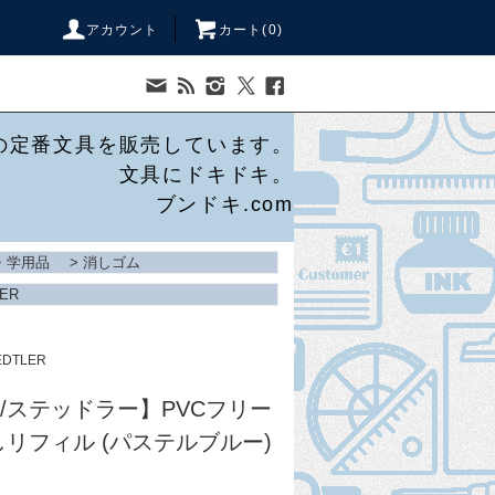
アカウント
カート(
0
)
の定番文具を販売しています。
文具にドキドキ。
ブンドキ.com
・学用品
>
消しゴム
LER
EDTLER
ER/ステッドラー】PVCフリー
リフィル (パステルブルー)