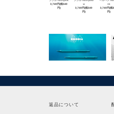
ンシル neonpink
ンシル neonyello
ールペン neo
3,740円(税340
w
nk
円)
3,740円(税340
3,740円(税
円)
円)
返品について