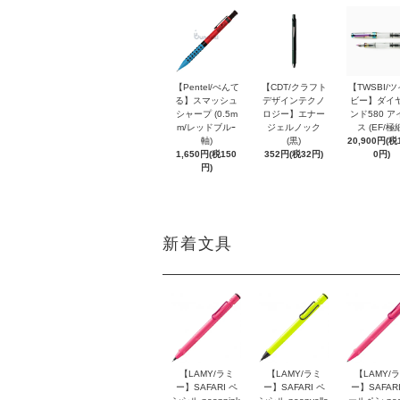
【Pentel/ぺんて
【CDT/クラフト
【TWSBI/
る】スマッシュ
デザインテクノ
ビー】ダイ
シャープ (0.5m
ロジー】エナー
ンド580 ア
m/レッドブルｰ
ジェルノック
ス (EF/極
軸)
(黒)
20,900円(税1
1,650円(税150
352円(税32円)
0円)
円)
新着文具
【LAMY/ラミ
【LAMY/ラミ
【LAMY/
ー】SAFARI ペ
ー】SAFARI ペ
ー】SAFARI