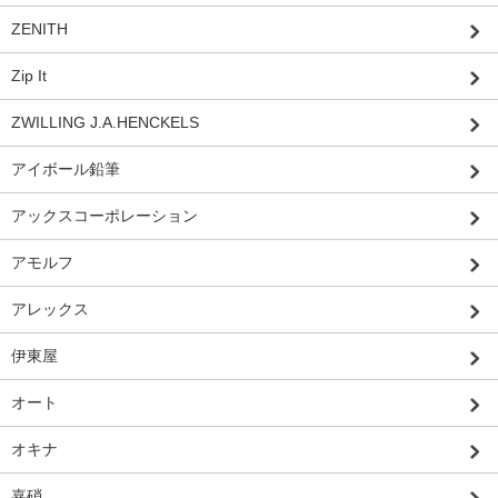
ZENITH
Zip It
ZWILLING J.A.HENCKELS
アイボール鉛筆
アックスコーポレーション
アモルフ
アレックス
伊東屋
オート
オキナ
嘉硝