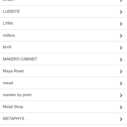
LUDDITE
LYRA
möbus
M+R
MAKERS CABINET
Maya Road
mead
meister by point
Metal Shop
METAPHYS