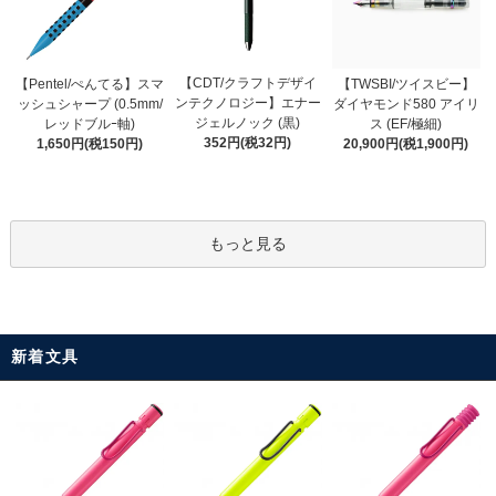
【CDT/クラフトデザイ
【Pentel/ぺんてる】スマ
【TWSBI/ツイスビー】
ンテクノロジー】エナー
ッシュシャープ (0.5mm/
ダイヤモンド580 アイリ
ジェルノック (黒)
レッドブルｰ軸)
ス (EF/極細)
352円(税32円)
1,650円(税150円)
20,900円(税1,900円)
もっと見る
新着文具