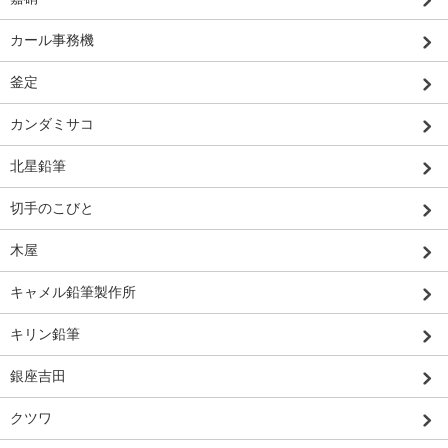
カール事務機
釜定
カンダミサコ
北星鉛筆
切手のこびと
木屋
キャメル鉛筆製作所
キリン鉛筆
銀座吉田
クツワ