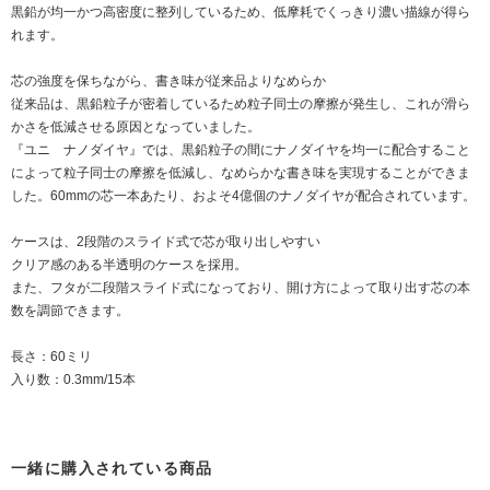
黒鉛が均一かつ高密度に整列しているため、低摩耗でくっきり濃い描線が得ら
れます。
芯の強度を保ちながら、書き味が従来品よりなめらか
従来品は、黒鉛粒子が密着しているため粒子同士の摩擦が発生し、これが滑ら
かさを低減させる原因となっていました。
『ユニ ナノダイヤ』では、黒鉛粒子の間にナノダイヤを均一に配合すること
によって粒子同士の摩擦を低減し、なめらかな書き味を実現することができま
した。60mmの芯一本あたり、およそ4億個のナノダイヤが配合されています。
ケースは、2段階のスライド式で芯が取り出しやすい
クリア感のある半透明のケースを採用。
また、フタが二段階スライド式になっており、開け方によって取り出す芯の本
数を調節できます。
長さ：60ミリ
入り数：0.3mm/15本
一緒に購入されている商品