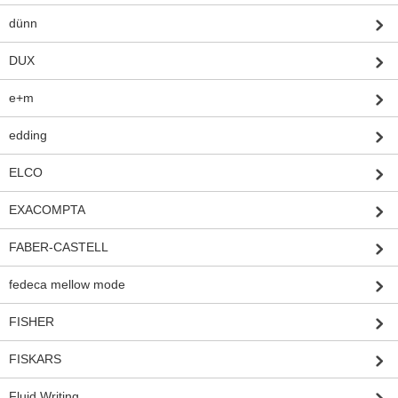
dünn
DUX
e+m
edding
ELCO
EXACOMPTA
FABER-CASTELL
fedeca mellow mode
FISHER
FISKARS
Fluid Writing