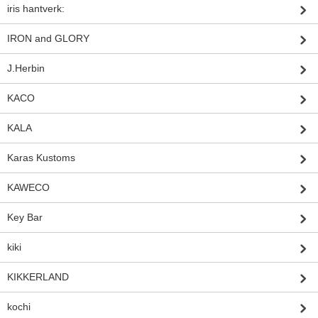
iris hantverk:
IRON and GLORY
J.Herbin
KACO
KALA
Karas Kustoms
KAWECO
Key Bar
kiki
KIKKERLAND
kochi