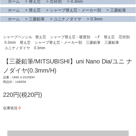
ホーム
>
替え芯
>
芯径別
>
0.3mm
ホーム
>
替え芯
>
シャープ替え芯・メーカー別
>
三菱鉛筆
ホーム
>
三菱鉛筆
>
ユニナノダイヤ
>
0.3mm
シャープペンシル
替え芯
シャープ替え芯・硬度別
～F
替え芯
芯径別
0.3mm
替え芯
シャープ替え芯・メーカー別
三菱鉛筆
三菱鉛筆
ユニナノダイヤ
0.3mm
【三菱鉛筆/MITSUBISHI】uni Nano Dia/ユニ ナ
ノダイヤ(0.3mm/H)
品番：UNI0.3-202NDH
商品ID：148858
220円(税20円)
在庫状況
0