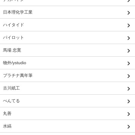
日本理化学工業
ハイタイド
パイロット
馬場 忠寛
物外/ystudio
プラチナ萬年筆
古川紙工
ぺんてる
丸善
水縞