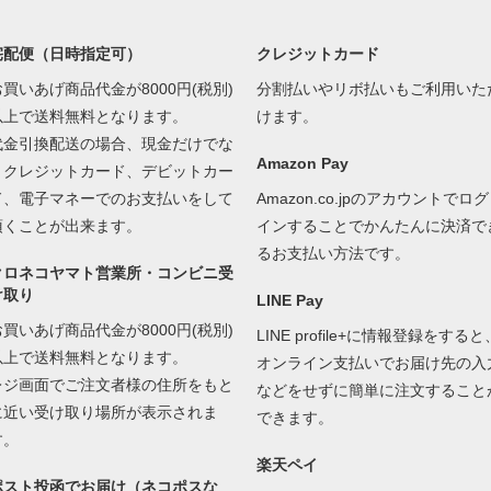
宅配便（日時指定可）
クレジットカード
お買いあげ商品代金が8000円(税別)
分割払いやリボ払いもご利用いた
以上で送料無料となります。
けます。
代金引換配送の場合、現金だけでな
Amazon Pay
くクレジットカード、デビットカー
ド、電子マネーでのお支払いをして
Amazon.co.jpのアカウントでログ
頂くことが出来ます。
インすることでかんたんに決済で
るお支払い方法です。
クロネコヤマト営業所・コンビニ受
け取り
LINE Pay
お買いあげ商品代金が8000円(税別)
LINE profile+に情報登録をすると
以上で送料無料となります。
オンライン支払いでお届け先の入
レジ画面でご注文者様の住所をもと
などをせずに簡単に注文すること
に近い受け取り場所が表示されま
できます。
す。
楽天ペイ
ポスト投函でお届け（ネコポスな