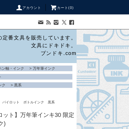
アカウント
カート(
0
)
の定番文具を販売しています。
文具にドキドキ。
ブンドキ.com
ペン軸・インク
>
万年筆インク
ト
ンク
>
黒系
パイロット
ボトルインク
黒系
イロット】万年筆インキ30 限定
ク)