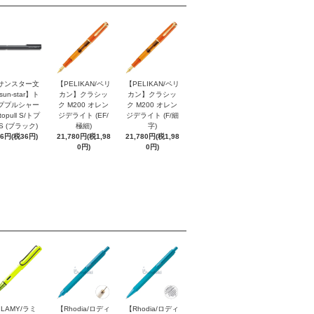
サンスター文
【PELIKAN/ペリ
【PELIKAN/ペリ
sun-star】ト
カン】クラシッ
カン】クラシッ
ププルシャー
ク M200 オレン
ク M200 オレン
topull S/トプ
ジデライト (EF/
ジデライト (F/細
S (ブラック)
極細)
字)
96円(税36円)
21,780円(税1,98
21,780円(税1,98
0円)
0円)
LAMY/ラミ
【Rhodia/ロディ
【Rhodia/ロディ