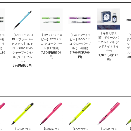
【寺西化学工
ツイス
【FABER-CAST
【TWSBI/ツイス
【TWSBI/ツイス
【
業】ギタースパ
ヤモ
ELL/ファーバー
ビー】ECO / エ
ビー】ECO / エ
具/
ークルインキ (ミ
イリ
カステル】TK-FI
コ グローグリー
コ グローパープ
ッ
ッドナイトネイ
細)
NE GRIP 1345
ン (EF/極細)
ル (EF/極細)
プ 
ビー)
,90
シャープペンシ
7,700円(税700
7,700円(税700
ル
1,320円(税120
ル (ライトブル
円)
円)
3
円)
ー)
770円(税70円)
ラミ
【LAMY/ラミ
【LAMY/ラミ
【LAMY/ラミ
【LAMY/ラミ
【