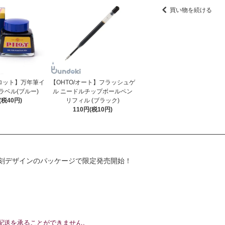
買い物を続ける
イロット】万年筆イ
【OHTO/オート】フラッシュゲ
ラベル(ブルー)
ル ニードルチップボールペン
(税40円)
リフィル (ブラック)
110円(税10円)
刻デザインのパッケージで限定発売開始！
配送を承ることができません。