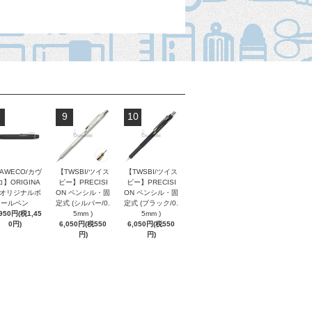
9
10
AWECO/カヴ
【TWSBI/ツイス
【TWSBI/ツイス
】ORIGINA
ビー】PRECISI
ビー】PRECISI
/ オリジナルボ
ON ペンシル・固
ON ペンシル・固
ールペン
定式 (シルバー/0.
定式 (ブラック/0.
,950円(税1,45
5mm )
5mm )
0円)
6,050円(税550
6,050円(税550
円)
円)