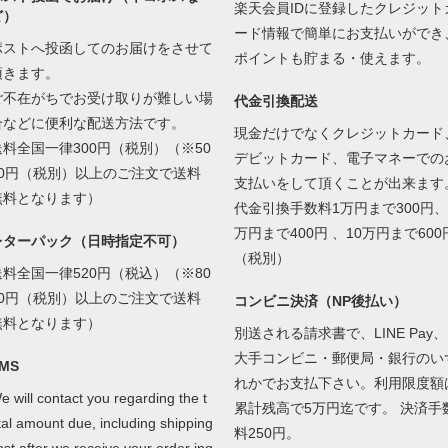
楽天会員IDに登録したクレジット
ど）
ード情報で簡単にお支払いができ
ポストへ投函してのお届けをさせて
ポイントも貯まる・使えます。
頂きます。
ご不在がちでお受け取りが難しい場
代金引換配送
合などに便利な配送方法です。
現金だけでなくクレジットカード
送料全国一律300円（税別）（※50
デビットカード、電子マネーでの
00円（税別）以上のご注文で送料
支払いをして頂くことが出来ます
無料となります）
代金引換手数料1万円まで300円、
万円まで400円 、10万円まで600
レターパック（日時指定不可）
（税別）
送料全国一律520円（税込）（※80
00円（税別）以上のご注文で送料
コンビニ決済（NP後払い）
無料となります）
別送される請求書で、LINE Pay、
大手コンビニ・郵便局・銀行のい
MS
れかでお支払下さい。利用限度額
e will contact you regarding the t
累計残高で5万円迄です。 決済手
tal amount due, including shipping
料250円。
ost after we receive your order inq