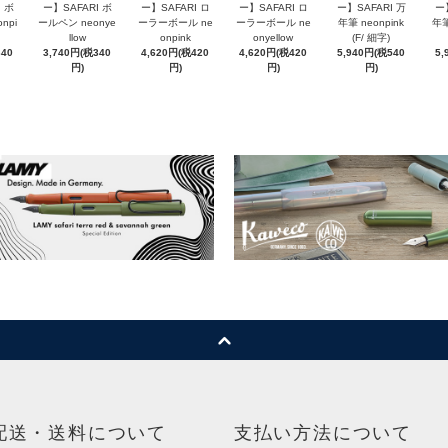
 ボ
ー】SAFARI ボ
ー】SAFARI ロ
ー】SAFARI ロ
ー】SAFARI 万
ー
npi
ールペン neonye
ーラーボール ne
ーラーボール ne
年筆 neonpink
年筆
llow
onpink
onyellow
(F/ 細字)
340
3,740円(税340
4,620円(税420
4,620円(税420
5,940円(税540
5,
円)
円)
円)
円)
配送・送料について
支払い方法について