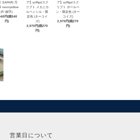
】SAFARI 万
ア】scRipt/スク
ア】scRipt/スク
 neonyellow
リプト メカニカ
リプト ボールペ
(F/ 細字)
ルペンシル・限
ン・限定色 (ター
940円(税540
定色 (ターコイ
コイズ)
円)
ズ)
2,970円(税270
2,970円(税270
円)
円)
営業日について