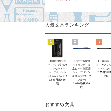
人気文具ランキング
1
2
3
【ROTRING/ロ
【ROTRING/ロ
【三菱鉛筆】
ットリング】600
ットリング】限
ルトガメタル
ギフトセット (シ
定色 600 製図用
ァントムグレ
ャープペンシル
シャープペンシ
2,750円(税
0.5mm/シルバー)
ル(0.5mm/ダーク
円)
6,930円(税630
ブルー)
円)
3,630円(税330
円)
おすすめ文具