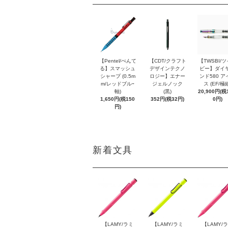
【Pentel/ぺんて
【CDT/クラフト
【TWSBI/
る】スマッシュ
デザインテクノ
ビー】ダイ
シャープ (0.5m
ロジー】エナー
ンド580 ア
m/レッドブルｰ
ジェルノック
ス (EF/極
軸)
(黒)
20,900円(税1
1,650円(税150
352円(税32円)
0円)
円)
新着文具
【LAMY/ラミ
【LAMY/ラミ
【LAMY/