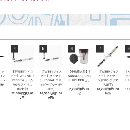
4
5
6
7
8
 ク
【TWSBI/ツイス
【TWSBI/ツイス
【中島重久堂】T
【TWSBI/ツイス
【K
 (フ
ビー】VAC 700R
ビー】ダイヤモ
SUNAGO (PENC
ビー】ダイヤモ
ェコ
ー)
IRIS/バキューム
ンド580AL R ネ
IL HOLDERセッ
ンド580 クリア
L 
250
700R アイリス
イビーブルー (F/
ト)
(F/細字)
(M/中字)
細字)
2,200円(税200
13,200円(税1,20
15
22,000円(税2,00
16,500円(税1,50
円)
0円)
0円)
0円)