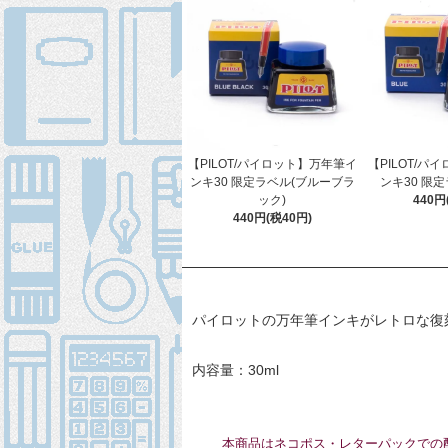
【PILOT/パイロット】万年筆イ
【PILOT/パ
ンキ30 限定ラベル(ブルーブラ
ンキ30 限定
ック)
440円
440円(税40円)
パイロットの万年筆インキがレトロな復
内容量：30ml
本商品はネコポス・レターパックでの