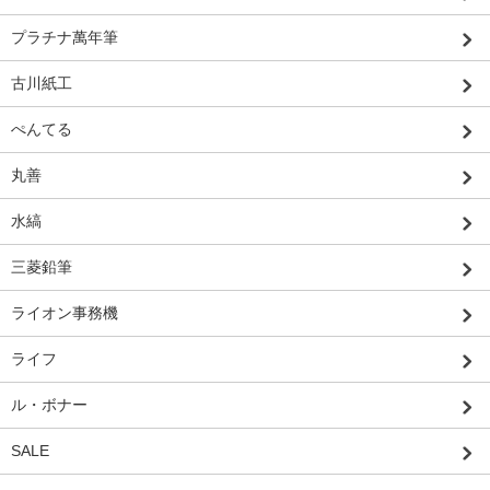
プラチナ萬年筆
古川紙工
ぺんてる
丸善
水縞
三菱鉛筆
ライオン事務機
ライフ
ル・ボナー
SALE