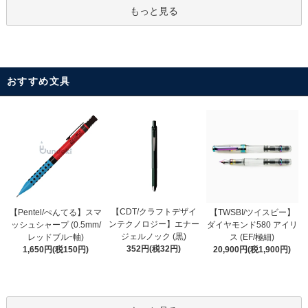
もっと見る
おすすめ文具
【CDT/クラフトデザイ
【Pentel/ぺんてる】スマ
【TWSBI/ツイスビー】
ンテクノロジー】エナー
ッシュシャープ (0.5mm/
ダイヤモンド580 アイリ
ジェルノック (黒)
レッドブルｰ軸)
ス (EF/極細)
352円(税32円)
1,650円(税150円)
20,900円(税1,900円)