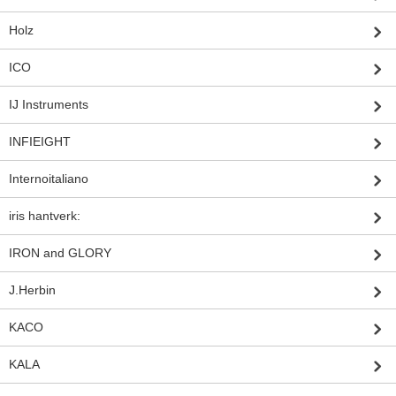
Holz
ICO
IJ Instruments
INFIEIGHT
Internoitaliano
iris hantverk:
IRON and GLORY
J.Herbin
KACO
KALA