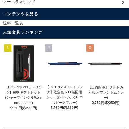
マーベラスウッド
コンテンツを見る
送料一覧表
人気文具ランキング
1
2
3
【ROTRING/ロットリン
【ROTRING/ロットリン
【三菱鉛筆】 クルトガ
グ】限定色 600 製図用
グ】600 ギフトセット
メタル (ファントムグレ
シャープペンシル(0.5m
(シャープペンシル0.5m
ー)
m/ダークブルー)
m/シルバー)
2,750円(税250円)
3,630円(税330円)
6,930円(税630円)