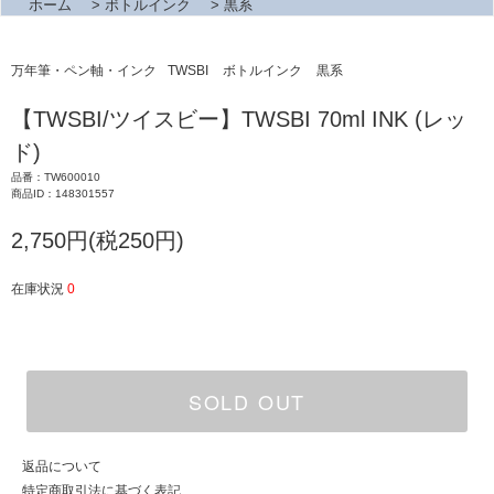
ホーム
>
ボトルインク
>
黒系
万年筆・ペン軸・インク
TWSBI
ボトルインク
黒系
【TWSBI/ツイスビー】TWSBI 70ml INK (レッ
ド)
品番：TW600010
商品ID：148301557
2,750円(税250円)
在庫状況
0
SOLD OUT
返品について
特定商取引法に基づく表記