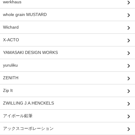
werkhaus
whole grain MUSTARD
Wichard
X-ACTO
YAMASAKI DESIGN WORKS
yuruliku
ZENITH
Zip It
ZWILLING J.A.HENCKELS
アイボール鉛筆
アックスコーポレーション