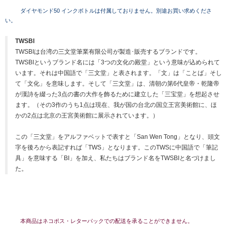
ダイヤモンド50 インクボトルは付属しておりません。別途お買い求めくださ
い。
TWSBI
TWSBIは台湾の三文堂筆業有限公司が製造･販売するブランドです。
TWSBIというブランド名には「3つの文化の殿堂」という意味が込められて
います。それは中国語で「三文堂」と表されます。「文」は「ことば」そし
て「文化」を意味します。そして「三文堂」は、清朝の第6代皇帝・乾隆帝
が漢詩を綴った3点の書の大作を飾るために建立した「三宝堂」を想起させ
ます。（その3作のうち1点は現在、我が国の台北の国立王宮美術館に、ほ
かの2点は北京の王宮美術館に展示されています。）
この「三文堂」をアルファベットで表すと「San Wen Tong」となり、頭文
字を後ろから表記すれば「TWS」となります。このTWSに中国語で「筆記
具」を意味する「BI」を加え、私たちはブランド名をTWSBIと名づけまし
た。
本商品はネコポス・レターパックでの配送を承ることができません。