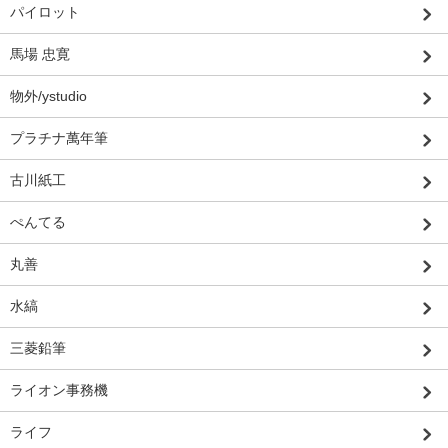
パイロット
馬場 忠寛
物外/ystudio
プラチナ萬年筆
古川紙工
ぺんてる
丸善
水縞
三菱鉛筆
ライオン事務機
ライフ