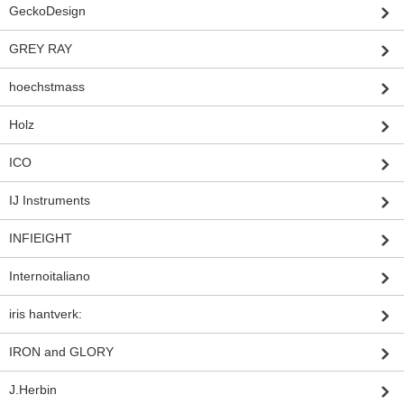
GeckoDesign
GREY RAY
hoechstmass
Holz
ICO
IJ Instruments
INFIEIGHT
Internoitaliano
iris hantverk:
IRON and GLORY
J.Herbin