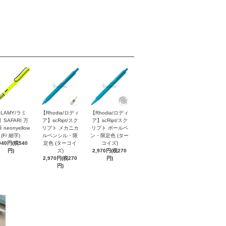
LAMY/ラミ
【Rhodia/ロディ
【Rhodia/ロディ
】SAFARI 万
ア】scRipt/スク
ア】scRipt/スク
 neonyellow
リプト メカニカ
リプト ボールペ
(F/ 細字)
ルペンシル・限
ン・限定色 (ター
940円(税540
定色 (ターコイ
コイズ)
円)
ズ)
2,970円(税270
2,970円(税270
円)
円)