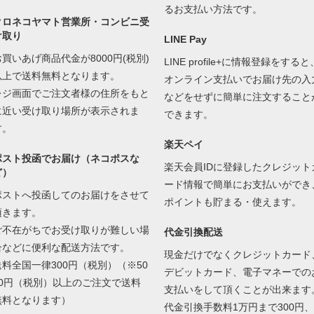
るお支払い方法です。
クロネコヤマト営業所・コンビニ受
け取り
LINE Pay
お買いあげ商品代金が8000円(税別)
LINE profile+に情報登録をすると
以上で送料無料となります。
オンライン支払いでお届け先の入
レジ画面でご注文者様の住所をもと
などをせずに簡単に注文すること
に近い受け取り場所が表示されま
できます。
す。
楽天ペイ
ポスト投函でお届け（ネコポスな
楽天会員IDに登録したクレジット
ど）
ード情報で簡単にお支払いができ
ポストへ投函してのお届けをさせて
ポイントも貯まる・使えます。
頂きます。
ご不在がちでお受け取りが難しい場
代金引換配送
合などに便利な配送方法です。
現金だけでなくクレジットカード
送料全国一律300円（税別）（※50
デビットカード、電子マネーでの
00円（税別）以上のご注文で送料
支払いをして頂くことが出来ます
無料となります）
代金引換手数料1万円まで300円、