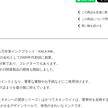
この商品を友達に教
この商品について問
買い物を続ける
開する万年筆インクブランド「KALA INK」
インの会社として2000年代初頭に創業。
好家であり、コレクターでもあります。
その関連製品の開発も開始しました。
顔料インクとなり、重要な書類やお手紙などにご使用頂けます。
ク詰まりを最小限に抑えています。
（ネオンへの賛辞シリーズ）はかつてネオンライトは、繁華街を反映する
ジさせるデザインラベルで、発色のきれいなインクです。