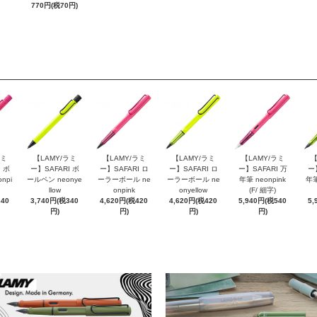
770円(税70円)
ラミ
【LAMY/ラミ
【LAMY/ラミ
【LAMY/ラミ
【LAMY/ラミ
【
 ボ
ー】SAFARI ボ
ー】SAFARI ロ
ー】SAFARI ロ
ー】SAFARI 万
ー
npi
ールペン neonye
ーラーボール ne
ーラーボール ne
年筆 neonpink
年筆
llow
onpink
onyellow
(F/ 細字)
340
3,740円(税340
4,620円(税420
4,620円(税420
5,940円(税540
5,
円)
円)
円)
円)