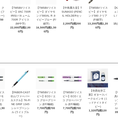
 ク
【TWSBI/ツイス
【TWSBI/ツイス
【中島重久堂】T
【TWSBI/ツイス
【K
 (フ
ビー】VAC 700R
ビー】ダイヤモ
SUNAGO (PENC
ビー】ダイヤモ
ェコ
ー)
IRIS/バキューム
ンド580AL R ネ
IL HOLDERセッ
ンド580 クリア
L 
250
700R アイリス
イビーブルー (F/
ト)
(F/細字)
(M/中字)
細字)
2,200円(税200
13,200円(税1,20
15
22,000円(税2,00
16,500円(税1,50
円)
0円)
0円)
0円)
【寺西化学工
ツイス
【FABER-CAST
【TWSBI/ツイス
【TWSBI/ツイス
【
業】ギタースパ
ヤモ
ELL/ファーバー
ビー】ECO / エ
ビー】ECO / エ
具/
ークルインキ (ミ
イリ
カステル】TK-FI
コ グローグリー
コ グローパープ
ッ
ッドナイトネイ
細)
NE GRIP 1345
ン (EF/極細)
ル (EF/極細)
プ 
ビー)
,90
シャープペンシ
7,700円(税700
7,700円(税700
ル
1,320円(税120
ル (ライトブル
円)
円)
3
円)
ー)