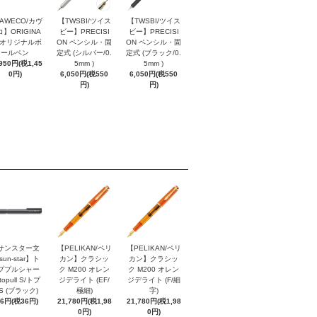
AWECO/カヴ
【TWSBI/ツイス
【TWSBI/ツイス
】ORIGINA
ビー】PRECISI
ビー】PRECISI
/ オリジナルボ
ON ペンシル・固
ON ペンシル・固
ールペン
定式 (シルバー/0.
定式 (ブラック/0.
,950円(税1,45
5mm )
5mm )
0円)
6,050円(税550
6,050円(税550
円)
円)
サンスター文
【PELIKAN/ペリ
【PELIKAN/ペリ
sun-star】ト
カン】クラシッ
カン】クラシッ
ププルシャー
ク M200 オレン
ク M200 オレン
topull S/トプ
ジデライト (EF/
ジデライト (F/細
S (ブラック)
極細)
字)
96円(税36円)
21,780円(税1,98
21,780円(税1,98
0円)
0円)