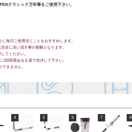
VAPENクラシック万年筆
をご使用下さい。
うに毎日ご使用頂くことをおすすめします。
は完全に洗い流す事が困難となります。
管してください。
に1回程度ぬるま湯で洗浄して下さい。
ができません。
4
5
6
7
8