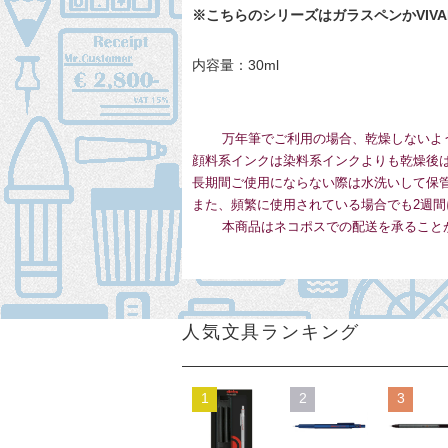
※こちらのシリーズはガラスペンか
VI
内容量：30ml
万年筆でご利用の場合、乾燥しないよ
顔料系インクは染料系インクよりも乾燥後
長期間ご使用にならない際は水洗いして保
また、頻繁に使用されている場合でも2週間
本商品はネコポスでの配送を承ること
人気文具ランキング
1
2
3