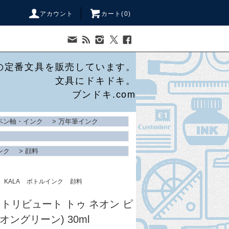
アカウント
カート(
0
)
の定番文具を販売しています。
文具にドキドキ。
ブンドキ.com
ペン軸・インク
>
万年筆インク
ンク
>
顔料
KALA
ボトルインク
顔料
】トリビュート トゥ ネオン ピ
オングリーン) 30ml