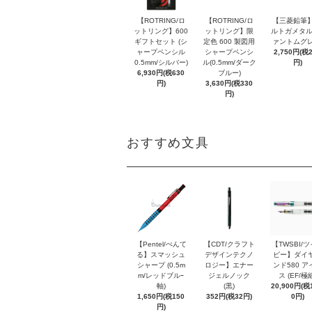
【ROTRING/ロ
【ROTRING/ロ
【三菱鉛筆】
ットリング】600
ットリング】限
ルトガメタル
ギフトセット (シ
定色 600 製図用
ァントムグレ
ャープペンシル
シャープペンシ
2,750円(税
0.5mm/シルバー)
ル(0.5mm/ダーク
円)
6,930円(税630
ブルー)
円)
3,630円(税330
円)
おすすめ文具
【Pentel/ぺんて
【CDT/クラフト
【TWSBI/
る】スマッシュ
デザインテクノ
ビー】ダイ
シャープ (0.5m
ロジー】エナー
ンド580 ア
m/レッドブルｰ
ジェルノック
ス (EF/極
軸)
(黒)
20,900円(税1
1,650円(税150
352円(税32円)
0円)
円)