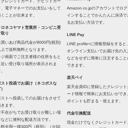
くクレジットカード、デビットカー
ド、電子マネーでのお支払いをして
Amazon.co.jpのアカウントでログ
頂くことが出来ます。
インすることでかんたんに決済で
るお支払い方法です。
クロネコヤマト営業所・コンビニ受
け取り
LINE Pay
お買いあげ商品代金が8000円(税別)
LINE profile+に情報登録をすると
以上で送料無料となります。
オンライン支払いでお届け先の入
レジ画面でご注文者様の住所をもと
などをせずに簡単に注文すること
に近い受け取り場所が表示されま
できます。
す。
楽天ペイ
ポスト投函でお届け（ネコポスな
楽天会員IDに登録したクレジット
ど）
ード情報で簡単にお支払いができ
ポストへ投函してのお届けをさせて
ポイントも貯まる・使えます。
頂きます。
ご不在がちでお受け取りが難しい場
代金引換配送
合などに便利な配送方法です。
現金だけでなくクレジットカード
送料全国一律300円（税別）（※50