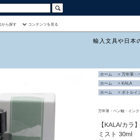
名から探す
コンテンツを見る
輸入文具や日本
ホーム
>
万年筆・
ホーム
>
KALA
ホーム
>
ボトルイ
万年筆・ペン軸・インク
【KALA/カ
ミスト 30ml