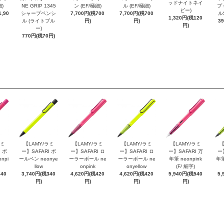
ッドナイトネイ
細)
NE GRIP 1345
ン (EF/極細)
ル (EF/極細)
プ 
ビー)
,90
シャープペンシ
7,700円(税700
7,700円(税700
ル
1,320円(税120
ル (ライトブル
円)
円)
3
円)
ー)
770円(税70円)
ラミ
【LAMY/ラミ
【LAMY/ラミ
【LAMY/ラミ
【LAMY/ラミ
【
 ボ
ー】SAFARI ボ
ー】SAFARI ロ
ー】SAFARI ロ
ー】SAFARI 万
ー
npi
ールペン neonye
ーラーボール ne
ーラーボール ne
年筆 neonpink
年筆
llow
onpink
onyellow
(F/ 細字)
340
3,740円(税340
4,620円(税420
4,620円(税420
5,940円(税540
5,
円)
円)
円)
円)