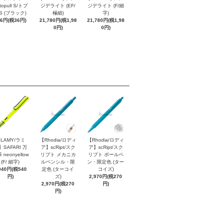
topull S/トプ
ジデライト (EF/
ジデライト (F/細
S (ブラック)
極細)
字)
96円(税36円)
21,780円(税1,98
21,780円(税1,98
0円)
0円)
LAMY/ラミ
【Rhodia/ロディ
【Rhodia/ロディ
】SAFARI 万
ア】scRipt/スク
ア】scRipt/スク
 neonyellow
リプト メカニカ
リプト ボールペ
(F/ 細字)
ルペンシル・限
ン・限定色 (ター
940円(税540
定色 (ターコイ
コイズ)
円)
ズ)
2,970円(税270
2,970円(税270
円)
円)