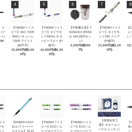
4
5
6
7
8
 ク
【TWSBI/ツイス
【TWSBI/ツイス
【中島重久堂】T
【TWSBI/ツイス
【K
 (フ
ビー】VAC 700R
ビー】ダイヤモ
SUNAGO (PENC
ビー】ダイヤモ
ェコ
ー)
IRIS/バキューム
ンド580AL R ネ
IL HOLDERセッ
ンド580 クリア
L 
250
700R アイリス
イビーブルー (F/
ト)
(F/細字)
(M/中字)
細字)
2,200円(税200
13,200円(税1,20
15
22,000円(税2,00
16,500円(税1,50
円)
0円)
0円)
0円)
【寺西化学工
ツイス
【FABER-CAST
【TWSBI/ツイス
【TWSBI/ツイス
【
業】ギタースパ
ヤモ
ELL/ファーバー
ビー】ECO / エ
ビー】ECO / エ
具/
ークルインキ (ミ
イリ
カステル】TK-FI
コ グローグリー
コ グローパープ
ッ