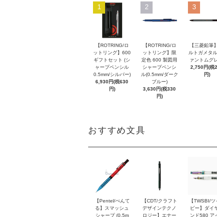
1
2
3
【ROTRING/ロ
【ROTRING/ロ
【三菱鉛筆】
ットリング】600
ットリング】限
ルトガメタル
ギフトセット (シ
定色 600 製図用
ァントムグレ
ャープペンシル
シャープペンシ
2,750円(税
0.5mm/シルバー)
ル(0.5mm/ダーク
円)
6,930円(税630
ブルー)
円)
3,630円(税330
円)
おすすめ文具
【Pentel/ぺんて
【CDT/クラフト
【TWSBI/
る】スマッシュ
デザインテクノ
ビー】ダイ
シャープ (0.5m
ロジー】エナー
ンド580 ア