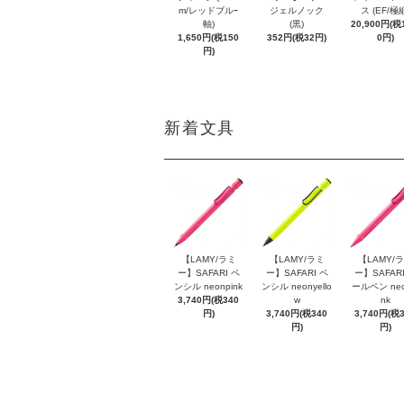
m/レッドブルｰ
ジェルノック
ス (EF/極
軸)
(黒)
20,900円(税1
1,650円(税150
352円(税32円)
0円)
円)
新着文具
【LAMY/ラミ
【LAMY/ラミ
【LAMY/
ー】SAFARI ペ
ー】SAFARI ペ
ー】SAFARI
ンシル neonpink
ンシル neonyello
ールペン neo
3,740円(税340
w
nk
円)
3,740円(税340
3,740円(税
円)
円)