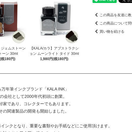
この商品を友達に教
この商品について問
買い物を続ける
ラ】ジェムストーン
【KALA/カラ】アブストラクシ
ーン 30ml
ョン ムーンライト タイド 30ml
円(税180円)
1,980円(税180円)
開する万年筆インクブランド「KALA INK」
インの会社として2000年代初頭に創業。
好家であり、コレクターでもあります。
その関連製品の開発も開始しました。
顔料インクとなり、重要な書類やお手紙などにご使用頂けます。