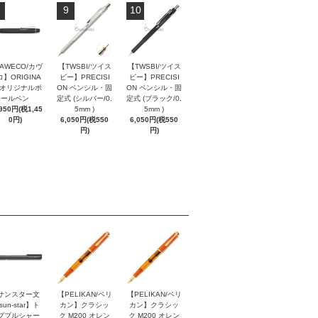
9
10
AWECO/カヴ
【TWSBI/ツイス
【TWSBI/ツイス
】ORIGINA
ビー】PRECISI
ビー】PRECISI
/ オリジナルボ
ON ペンシル・固
ON ペンシル・固
ールペン
定式 (シルバー/0.
定式 (ブラック/0.
,950円(税1,45
5mm )
5mm )
0円)
6,050円(税550
6,050円(税550
円)
円)
サンスター文
【PELIKAN/ペリ
【PELIKAN/ペリ
sun-star】ト
カン】クラシッ
カン】クラシッ
ププルシャー
ク M200 オレン
ク M200 オレン