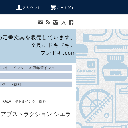
アカウント
カート(
0
)
の定番文具を販売しています。
文具にドキドキ。
ブンドキ.com
ペン軸・インク
>
万年筆インク
ンク
>
顔料
KALA
ボトルインク
顔料
ラ】アブストラクション シエラ