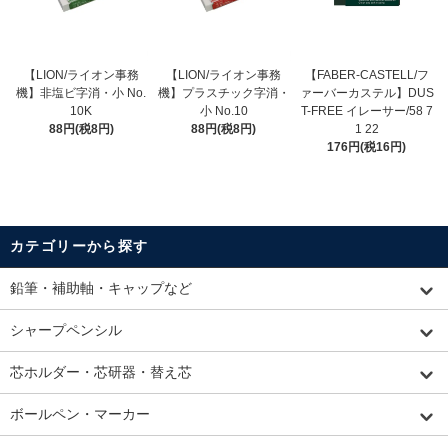
【LION/ライオン事務
【LION/ライオン事務
【FABER-CASTELL/フ
機】非塩ビ字消・小 No.
機】プラスチック字消・
ァーバーカステル】DUS
10K
小 No.10
T-FREE イレーサー/58 7
88円(税8円)
88円(税8円)
1 22
176円(税16円)
カテゴリーから探す
鉛筆・補助軸・キャップなど
シャープペンシル
芯ホルダー・芯研器・替え芯
ボールペン・マーカー