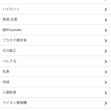
パイロット
馬場 忠寛
物外/ystudio
プラチナ萬年筆
古川紙工
ぺんてる
丸善
水縞
三菱鉛筆
ライオン事務機