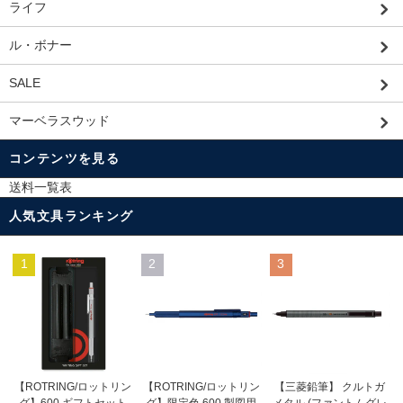
ライフ
ル・ボナー
SALE
マーベラスウッド
コンテンツを見る
送料一覧表
人気文具ランキング
1
2
3
【ROTRING/ロットリン
【ROTRING/ロットリン
【三菱鉛筆】 クルトガ
グ】限定色 600 製図用