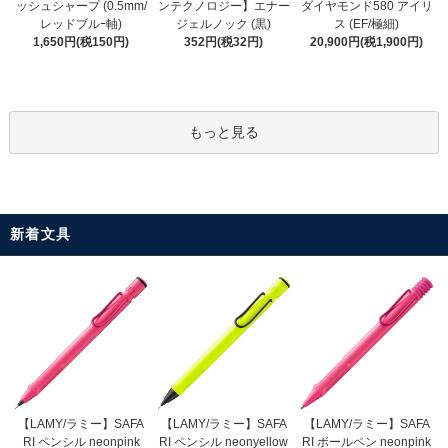
ンテクノロジー】エナー
ッシュシャープ (0.5mm/
ダイヤモンド580 アイリ
ジェルノック (黒)
レッドブルｰ軸)
ス (EF/極細)
352円(税32円)
1,650円(税150円)
20,900円(税1,900円)
もっと見る
新着文具
【LAMY/ラミー】SAFA
【LAMY/ラミー】SAFA
【LAMY/ラミー】SAFA
RI ペンシル neonyellow
RI ペンシル neonpink
RI ボールペン neonpink