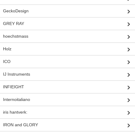
GeckoDesign
GREY RAY
hoechstmass
Holz
ICO
IJ Instruments
INFIEIGHT
Internoitaliano
iris hantverk:
IRON and GLORY