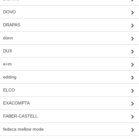
DOVO
DRAPAS
dünn
DUX
e+m
edding
ELCO
EXACOMPTA
FABER-CASTELL
fedeca mellow mode