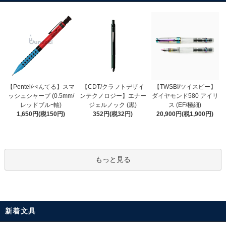
【CDT/クラフトデザイ
【Pentel/ぺんてる】スマ
【TWSBI/ツイスビー】
ンテクノロジー】エナー
ッシュシャープ (0.5mm/
ダイヤモンド580 アイリ
ジェルノック (黒)
レッドブルｰ軸)
ス (EF/極細)
352円(税32円)
1,650円(税150円)
20,900円(税1,900円)
もっと見る
新着文具