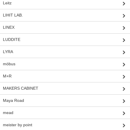
Leitz
LIHIT LAB.
LINEX
LUDDITE
LYRA
möbus
M+R
MAKERS CABINET
Maya Road
mead
meister by point