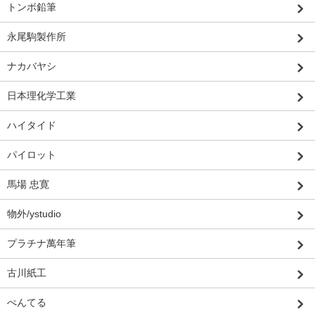
トンボ鉛筆
永尾駒製作所
ナカバヤシ
日本理化学工業
ハイタイド
パイロット
馬場 忠寛
物外/ystudio
プラチナ萬年筆
古川紙工
ぺんてる