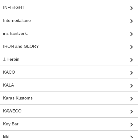
INFIEIGHT
Internoitaliano
iris hantverk:
IRON and GLORY
J.Herbin
KACO
KALA
Karas Kustoms
KAWECO
Key Bar
kiki