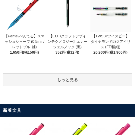
【CDT/クラフトデザイ
【Pentel/ぺんてる】スマ
【TWSBI/ツイスビー】
ンテクノロジー】エナー
ッシュシャープ (0.5mm/
ダイヤモンド580 アイリ
ジェルノック (黒)
レッドブルｰ軸)
ス (EF/極細)
352円(税32円)
1,650円(税150円)
20,900円(税1,900円)
もっと見る
新着文具