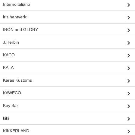
Internoitaliano
iris hantverk:
IRON and GLORY
J.Herbin
KACO
KALA
Karas Kustoms
KAWECO
Key Bar
kiki
KIKKERLAND