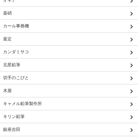
オキナ
嘉硝
カール事務機
釜定
カンダミサコ
北星鉛筆
切手のこびと
木屋
キャメル鉛筆製作所
キリン鉛筆
銀座吉田