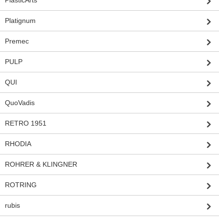
PlasticArts
Platignum
Premec
PULP
QUI
QuoVadis
RETRO 1951
RHODIA
ROHRER & KLINGNER
ROTRING
rubis