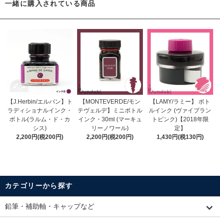
一緒に購入されている商品
【J.Herbin/エルバン】ト
【MONTEVERDE/モン
【LAMY/ラミー】 ボト
ラディショナルインク・
テヴェルデ】ミニボトル
ルインク (ヴァイブラン
ボトル(ラルム・ド・カ
インク・30ml (マーキュ
トピンク)【2018年限
シス)
リーノワール)
定】
2,200円(税200円)
2,200円(税200円)
1,430円(税130円)
カテゴリーから探す
鉛筆・補助軸・キャップなど