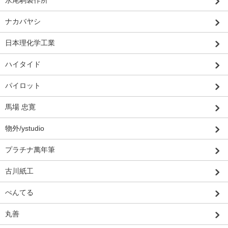
永尾駒製作所
ナカバヤシ
日本理化学工業
ハイタイド
パイロット
馬場 忠寛
物外/ystudio
プラチナ萬年筆
古川紙工
ぺんてる
丸善