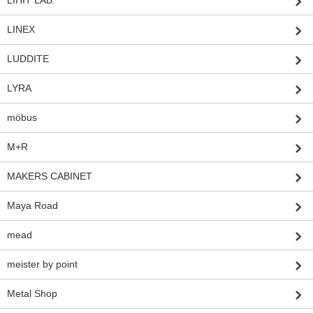
LIHIT LAB.
LINEX
LUDDITE
LYRA
möbus
M+R
MAKERS CABINET
Maya Road
mead
meister by point
Metal Shop