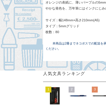
オレンジの表紙に、薄いパープルの5m
やかな発色を、万年筆にはインクにじみ
サイズ：幅148mm×高さ210mm(A5)
タイプ：5mmグリッド
枚数：80
本商品は2冊までネコポスでの配送を
ください。
人気文具ランキング
1
2
3