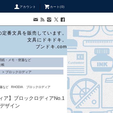
アカウント
カート(
0
)
の定番文具を販売しています。
文具にドキドキ。
ブンドキ.com
用紙・メモ・便箋など
モ帳
>
ブロックロディア
箋など
RHODIA
ブロックロディア
ロディア】ブロックロディアNo.1
定デザイン