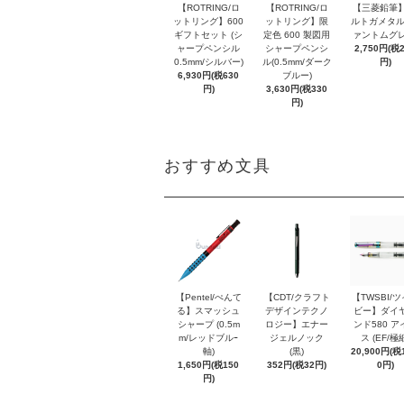
【ROTRING/ロ
【ROTRING/ロ
【三菱鉛筆】
ットリング】600
ットリング】限
ルトガメタル
ギフトセット (シ
定色 600 製図用
ァントムグレ
ャープペンシル
シャープペンシ
2,750円(税
0.5mm/シルバー)
ル(0.5mm/ダーク
円)
6,930円(税630
ブルー)
円)
3,630円(税330
円)
おすすめ文具
【Pentel/ぺんて
【CDT/クラフト
【TWSBI/
る】スマッシュ
デザインテクノ
ビー】ダイ
シャープ (0.5m
ロジー】エナー
ンド580 ア
m/レッドブルｰ
ジェルノック
ス (EF/極
軸)
(黒)
20,900円(税1
1,650円(税150
352円(税32円)
0円)
円)