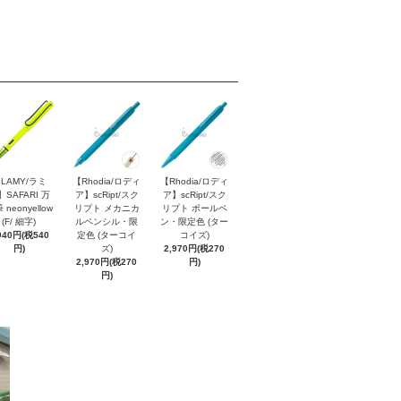
LAMY/ラミ
【Rhodia/ロディ
【Rhodia/ロディ
】SAFARI 万
ア】scRipt/スク
ア】scRipt/スク
 neonyellow
リプト メカニカ
リプト ボールペ
(F/ 細字)
ルペンシル・限
ン・限定色 (ター
940円(税540
定色 (ターコイ
コイズ)
円)
ズ)
2,970円(税270
2,970円(税270
円)
円)