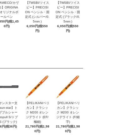
AWECO/カヴ
【TWSBI/ツイス
【TWSBI/ツイス
】ORIGINA
ビー】PRECISI
ビー】PRECISI
/ オリジナルボ
ON ペンシル・固
ON ペンシル・固
ールペン
定式 (シルバー/0.
定式 (ブラック/0.
,950円(税1,45
5mm )
5mm )
0円)
6,050円(税550
6,050円(税550
円)
円)
サンスター文
【PELIKAN/ペリ
【PELIKAN/ペリ
sun-star】ト
カン】クラシッ
カン】クラシッ
ププルシャー
ク M200 オレン
ク M200 オレン
topull S/トプ
ジデライト (EF/
ジデライト (F/細
S (ブラック)
極細)
字)
96円(税36円)
21,780円(税1,98
21,780円(税1,98
0円)
0円)