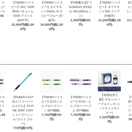
 ク
【TWSBI/ツイス
【TWSBI/ツイス
【中島重久堂】T
【TWSBI/ツイス
【K
 (フ
ビー】VAC 700R
ビー】ダイヤモ
SUNAGO (PENC
ビー】ダイヤモ
ェコ
ー)
IRIS/バキューム
ンド580AL R ネ
IL HOLDERセッ
ンド580 クリア
L 
250
700R アイリス
イビーブルー (F/
ト)
(F/細字)
(M/中字)
細字)
2,200円(税200
13,200円(税1,20
15
22,000円(税2,00
16,500円(税1,50
円)
0円)
0円)
0円)
【寺西化学工
ツイス
【FABER-CAST
【TWSBI/ツイス
【TWSBI/ツイス
【
業】ギタースパ
ヤモ
ELL/ファーバー
ビー】ECO / エ
ビー】ECO / エ
具/
ークルインキ (ミ
イリ
カステル】TK-FI
コ グローグリー
コ グローパープ
ッ
ッドナイトネイ
細)
NE GRIP 1345
ン (EF/極細)
ル (EF/極細)
プ 
ビー)
,90
シャープペンシ
7,700円(税700
7,700円(税700
ル
1,320円(税120
ル (ライトブル
円)
円)
3
円)
ー)
770円(税70円)