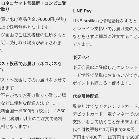
クロネコヤマト営業所・コンビニ受
け取り
LINE Pay
お買いあげ商品代金が8000円(税別)
LINE profile+に情報登録をすると
以上で送料無料となります。
オンライン支払いでお届け先の入
レジ画面でご注文者様の住所をもと
などをせずに簡単に注文すること
に近い受け取り場所が表示されま
できます。
す。
楽天ペイ
ポスト投函でお届け（ネコポスな
楽天会員IDに登録したクレジット
ど）
ード情報で簡単にお支払いができ
ポストへ投函してのお届けをさせて
ポイントも貯まる・使えます。
頂きます。
ご不在がちでお受け取りが難しい場
代金引換配送
合などに便利な配送方法です。
現金だけでなくクレジットカード
送料全国一律300円（税別）（※50
デビットカード、電子マネーでの
00円（税別）以上のご注文で送料
支払いをして頂くことが出来ます
無料となります）
代金引換手数料1万円まで300円、
万円まで400円 、10万円まで600