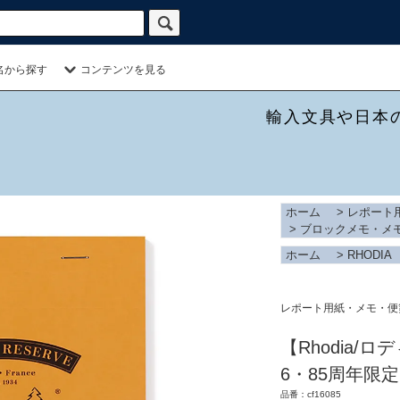
名から探す
コンテンツを見る
輸入文具や日本
ホーム
>
レポート
>
ブロックメモ・メ
ホーム
>
RHODIA
レポート用紙・メモ・便
【Rhodia/
6・85周年限
品番：cf16085