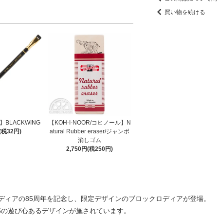
買い物を続ける
】BLACKWING
【KOH-I-NOOR/コヒノール】N
(税32円)
atural Rubber eraser/ジャンボ
消しゴム
2,750円(税250円)
ディアの85周年を記念し、限定デザインのブロックロディアが登場。
85の遊び心あるデザインが施されています。