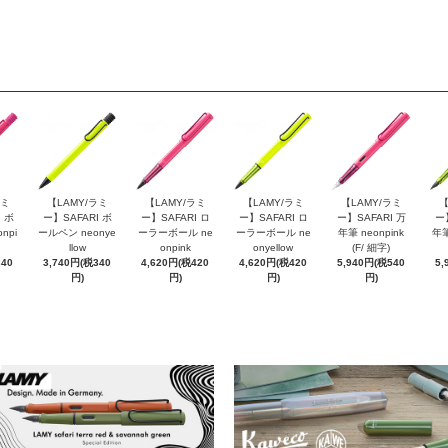
ラミ
【LAMY/ラミ
【LAMY/ラミ
【LAMY/ラミ
【LAMY/ラミ
【
 ボ
ー】SAFARI ボ
ー】SAFARI ロ
ー】SAFARI ロ
ー】SAFARI 万
ー
npi
ールペン neonye
ーラーボール ne
ーラーボール ne
年筆 neonpink
年筆
llow
onpink
onyellow
(F/ 細字)
340
3,740円(税340
4,620円(税420
4,620円(税420
5,940円(税540
5,
円)
円)
円)
円)