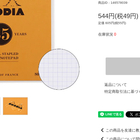
商品ID：146578039
544円(税49円)
定価 605円(税55円)
在庫状況
0
返品について
特定商取引法に基づ
この商品を友達に教
この商品について問