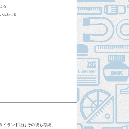
える
い合わせる
。
タイランド社はその後も存続。