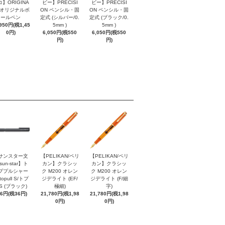
】ORIGINA
ビー】PRECISI
ビー】PRECISI
/ オリジナルボ
ON ペンシル・固
ON ペンシル・固
ールペン
定式 (シルバー/0.
定式 (ブラック/0.
,950円(税1,45
5mm )
5mm )
0円)
6,050円(税550
6,050円(税550
円)
円)
サンスター文
【PELIKAN/ペリ
【PELIKAN/ペリ
sun-star】ト
カン】クラシッ
カン】クラシッ
ププルシャー
ク M200 オレン
ク M200 オレン
topull S/トプ
ジデライト (EF/
ジデライト (F/細
S (ブラック)
極細)
字)
96円(税36円)
21,780円(税1,98
21,780円(税1,98
0円)
0円)