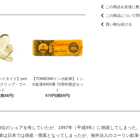
この商品を友達に教
この商品について問
買い物を続ける
/ハイタイド】pen
【TOMBOW/トンボ鉛筆】トン
トクリップ・ゴー
ボ鉛筆8900番 70周年限定セッ
ルド
ト
(税48円)
979円(税89円)
位のシェアを有していたが、1997年（平成9年）に倒産してしまった
筆は日本では倒産・廃業となってしまったが、海外法人のコーリン鉛筆