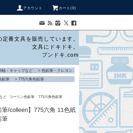
アカウント
カート(
0
)
の定番文具を販売しています。
文具にドキドキ。
ブンドキ.com
助軸・キャップなど
>
色鉛筆・クレヨン
色鉛筆
>
775六角色鉛筆
など
コーリン色鉛筆
775六角色鉛筆
colleen】775六角 11色紙
鉛筆