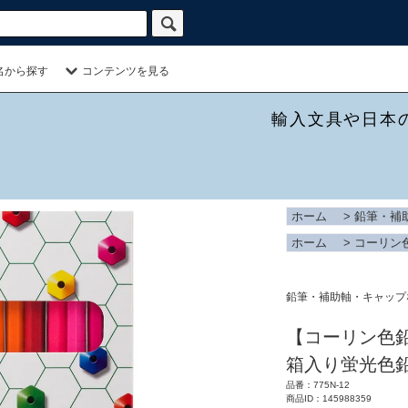
名から探す
コンテンツを見る
輸入文具や日本
ホーム
>
鉛筆・補
ホーム
>
コーリン
鉛筆・補助軸・キャップ
【コーリン色鉛筆/
箱入り蛍光色
品番：775N-12
商品ID：145988359