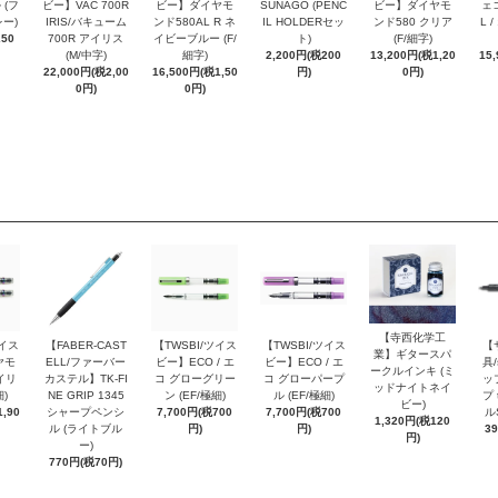
 (フ
ビー】VAC 700R
ビー】ダイヤモ
SUNAGO (PENC
ビー】ダイヤモ
ェコ
ー)
IRIS/バキューム
ンド580AL R ネ
IL HOLDERセッ
ンド580 クリア
L 
250
700R アイリス
イビーブルー (F/
ト)
(F/細字)
(M/中字)
細字)
2,200円(税200
13,200円(税1,20
15
22,000円(税2,00
16,500円(税1,50
円)
0円)
0円)
0円)
【寺西化学工
ツイス
【FABER-CAST
【TWSBI/ツイス
【TWSBI/ツイス
【
業】ギタースパ
ヤモ
ELL/ファーバー
ビー】ECO / エ
ビー】ECO / エ
具/
ークルインキ (ミ
イリ
カステル】TK-FI
コ グローグリー
コ グローパープ
ッ
ッドナイトネイ
細)
NE GRIP 1345
ン (EF/極細)
ル (EF/極細)
プ 
ビー)
,90
シャープペンシ
7,700円(税700
7,700円(税700
ル
1,320円(税120
ル (ライトブル
円)
円)
3
円)
ー)
770円(税70円)