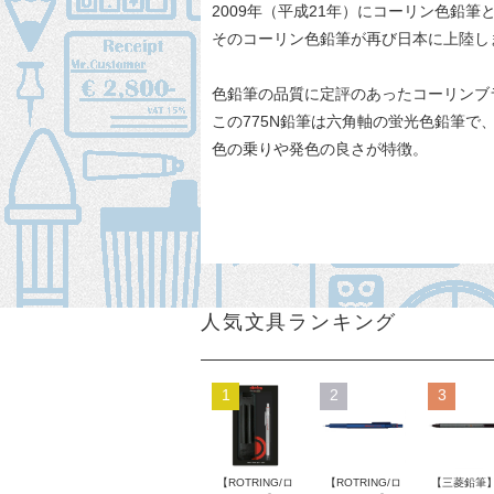
2009年（平成21年）にコーリン色鉛
そのコーリン色鉛筆が再び日本に上陸し
色鉛筆の品質に定評のあったコーリンブ
この775N鉛筆は六角軸の蛍光色鉛筆で
色の乗りや発色の良さが特徴。
人気文具ランキング
1
2
3
【ROTRING/ロ
【ROTRING/ロ
【三菱鉛筆】