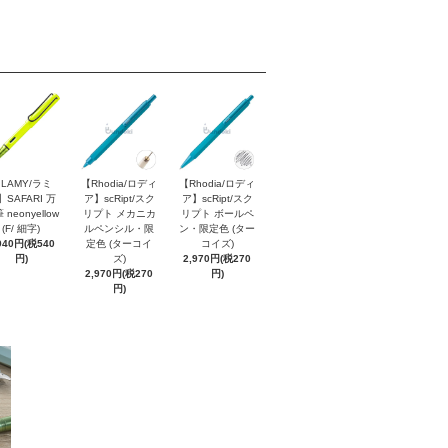
LAMY/ラミ
【Rhodia/ロディ
【Rhodia/ロディ
】SAFARI 万
ア】scRipt/スク
ア】scRipt/スク
 neonyellow
リプト メカニカ
リプト ボールペ
(F/ 細字)
ルペンシル・限
ン・限定色 (ター
940円(税540
定色 (ターコイ
コイズ)
円)
ズ)
2,970円(税270
2,970円(税270
円)
円)