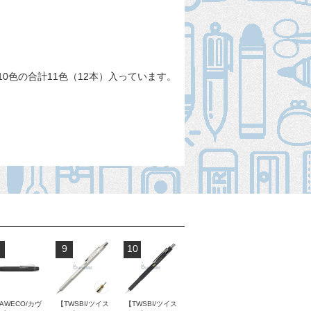
0色の合計11色（12本）入っています。
9
10
AWECO/カヴ
【TWSBI/ツイス
【TWSBI/ツイス