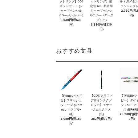
ットリング】600
ットリング】限
ルトガメタル
ギフトセット (シ
定色 600 製図用
ァントムグレ
ャープペンシル
シャープペンシ
2,750円(税
0.5mm/シルバー)
ル(0.5mm/ダーク
円)
6,930円(税630
ブルー)
円)
3,630円(税330
円)
おすすめ文具
【Pentel/ぺんて
【CDT/クラフト
【TWSBI/
る】スマッシュ
デザインテクノ
ビー】ダイ
シャープ (0.5m
ロジー】エナー
ンド580 ア
m/レッドブルｰ
ジェルノック
ス (EF/極
軸)
(黒)
20,900円(税1
1,650円(税150
352円(税32円)
0円)
円)