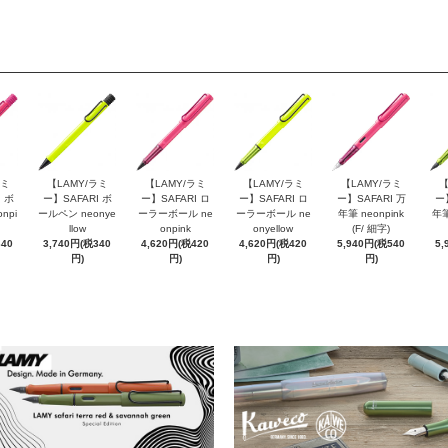
ラミ
【LAMY/ラミ
【LAMY/ラミ
【LAMY/ラミ
【LAMY/ラミ
【
 ボ
ー】SAFARI ボ
ー】SAFARI ロ
ー】SAFARI ロ
ー】SAFARI 万
ー
npi
ールペン neonye
ーラーボール ne
ーラーボール ne
年筆 neonpink
年筆
llow
onpink
onyellow
(F/ 細字)
340
3,740円(税340
4,620円(税420
4,620円(税420
5,940円(税540
5,
円)
円)
円)
円)