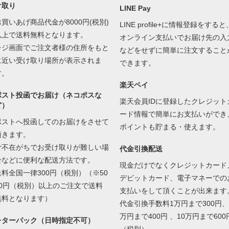
け取り
LINE Pay
お買いあげ商品代金が8000円(税別)
LINE profile+に情報登録をすると
以上で送料無料となります。
オンライン支払いでお届け先の入
レジ画面でご注文者様の住所をもと
などをせずに簡単に注文すること
に近い受け取り場所が表示されま
できます。
す。
楽天ペイ
ポスト投函でお届け（ネコポスな
楽天会員IDに登録したクレジット
ど）
ード情報で簡単にお支払いができ
ポストへ投函してのお届けをさせて
ポイントも貯まる・使えます。
頂きます。
ご不在がちでお受け取りが難しい場
代金引換配送
合などに便利な配送方法です。
現金だけでなくクレジットカード
送料全国一律300円（税別）（※50
デビットカード、電子マネーでの
00円（税別）以上のご注文で送料
支払いをして頂くことが出来ます
無料となります）
代金引換手数料1万円まで300円、
万円まで400円 、10万円まで600
レターパック（日時指定不可）