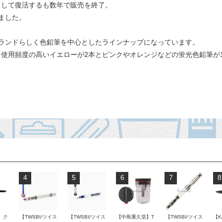
筆として復活するも数年で販売を終了。
ました。
ランドらしく色鉛筆を中心としたラインナップになっています。
、使用頻度の高いイエローが2本とピンクやオレンジなどの蛍光色鉛筆が1
4
5
6
7
8
 ク
【TWSBI/ツイス
【TWSBI/ツイス
【中島重久堂】T
【TWSBI/ツイス
【K