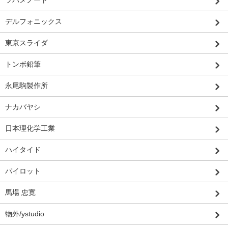
ツバメノート
デルフォニックス
東京スライダ
トンボ鉛筆
永尾駒製作所
ナカバヤシ
日本理化学工業
ハイタイド
パイロット
馬場 忠寛
物外/ystudio