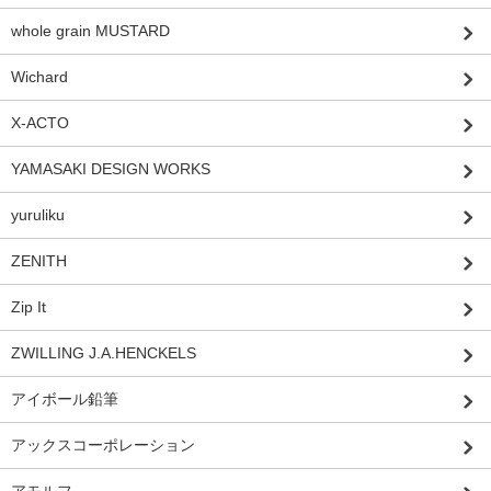
whole grain MUSTARD
Wichard
X-ACTO
YAMASAKI DESIGN WORKS
yuruliku
ZENITH
Zip It
ZWILLING J.A.HENCKELS
アイボール鉛筆
アックスコーポレーション