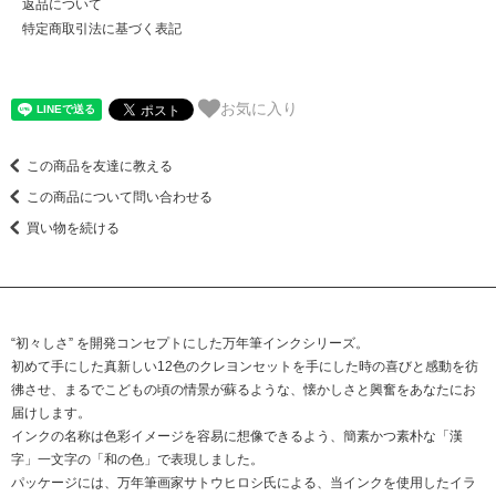
返品について
特定商取引法に基づく表記
お気に入り
この商品を友達に教える
この商品について問い合わせる
買い物を続ける
“初々しさ” を開発コンセプトにした万年筆インクシリーズ。
初めて手にした真新しい12色のクレヨンセットを手にした時の喜びと感動を彷
彿させ、まるでこどもの頃の情景が蘇るような、懐かしさと興奮をあなたにお
届けします。
インクの名称は色彩イメージを容易に想像できるよう、簡素かつ素朴な「漢
字」一文字の「和の色」で表現しました。
パッケージには、万年筆画家サトウヒロシ氏による、当インクを使用したイラ