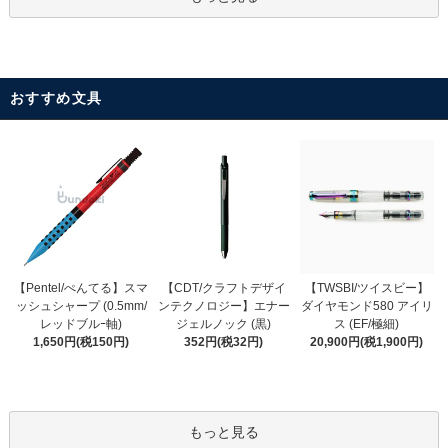
おすすめ文具
【CDT/クラフトデザイ
【Pentel/ぺんてる】スマ
【TWSBI/ツイスビー】
ンテクノロジー】エナー
ッシュシャープ (0.5mm/
ダイヤモンド580 アイリ
ジェルノック (黒)
レッドブルｰ軸)
ス (EF/極細)
352円(税32円)
1,650円(税150円)
20,900円(税1,900円)
もっと見る