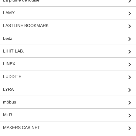
La plume de louise
LAMY
LASTLINE BOOKMARK
Leitz
LIHIT LAB.
LINEX
LUDDITE
LYRA
möbus
M+R
MAKERS CABINET