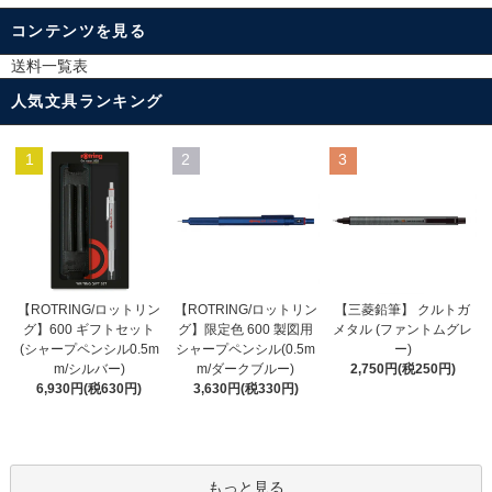
コンテンツを見る
送料一覧表
人気文具ランキング
1
2
3
【ROTRING/ロットリン
【ROTRING/ロットリン
【三菱鉛筆】 クルトガ
グ】限定色 600 製図用
グ】600 ギフトセット
メタル (ファントムグレ
シャープペンシル(0.5m
(シャープペンシル0.5m
ー)
m/ダークブルー)
m/シルバー)
2,750円(税250円)
3,630円(税330円)
6,930円(税630円)
もっと見る