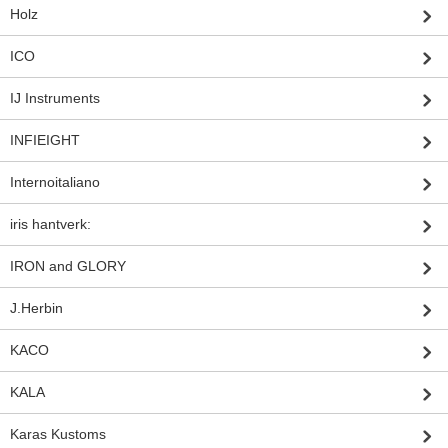
Holz
ICO
IJ Instruments
INFIEIGHT
Internoitaliano
iris hantverk:
IRON and GLORY
J.Herbin
KACO
KALA
Karas Kustoms