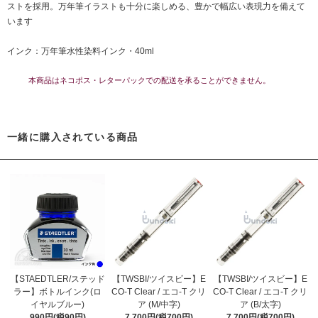
ストを採用。万年筆イラストも十分に楽しめる、豊かで幅広い表現力を備えて
います
インク：万年筆水性染料インク・40ml
本商品はネコポス・レターパックでの配送を承ることができません。
一緒に購入されている商品
【STAEDTLER/ステッド
【TWSBI/ツイスビー】E
【TWSBI/ツイスビー】E
ラー】ボトルインク(ロ
CO-T Clear / エコ-T クリ
CO-T Clear / エコ-T クリ
イヤルブルー)
ア (M/中字)
ア (B/太字)
990円(税90円)
7,700円(税700円)
7,700円(税700円)