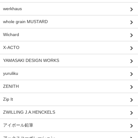
werkhaus
whole grain MUSTARD
Wichard
X-ACTO
YAMASAKI DESIGN WORKS
yuruliku
ZENITH
Zip It
ZWILLING J.A.HENCKELS
アイボール鉛筆