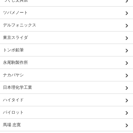
つくし文具店
ツバメノート
デルフォニックス
東京スライダ
トンボ鉛筆
永尾駒製作所
ナカバヤシ
日本理化学工業
ハイタイド
パイロット
馬場 忠寛