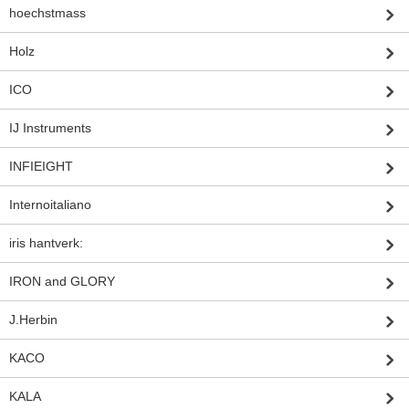
hoechstmass
Holz
ICO
IJ Instruments
INFIEIGHT
Internoitaliano
iris hantverk:
IRON and GLORY
J.Herbin
KACO
KALA