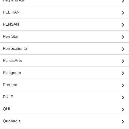
Peg and Awl
PELIKAN
PENSAN
Pen Star
Perrocaliente
PlasticArts
Platignum
Premec
PULP
QUI
QuoVadis