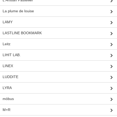
L'Artisan Pastellier
La plume de louise
LAMY
LASTLINE BOOKMARK
Leitz
LIHIT LAB.
LINEX
LUDDITE
LYRA
möbus
M+R