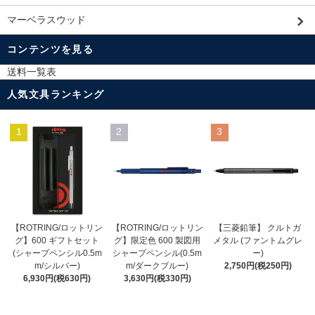
マーベラスウッド
コンテンツを見る
送料一覧表
人気文具ランキング
1
2
3
【ROTRING/ロットリン
【ROTRING/ロットリン
【三菱鉛筆】 クルトガ
グ】限定色 600 製図用
グ】600 ギフトセット
メタル (ファントムグレ
シャープペンシル(0.5m
(シャープペンシル0.5m
ー)
m/ダークブルー)
m/シルバー)
2,750円(税250円)
3,630円(税330円)
6,930円(税630円)