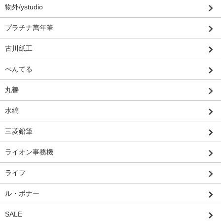
物外/ystudio
プラチナ萬年筆
古川紙工
ぺんてる
丸善
水縞
三菱鉛筆
ライオン事務機
ライフ
ル・ボナー
SALE