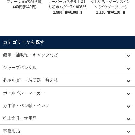
プナー(2mm芯削り器)
ァーバーカステル】2ミ
なおいろ・ジーンズイン
440円(税40円)
リ芯ホルダーTK-80635
ク (パウダーブルー)
1,980円(税180円)
1,320円(税120円)
カテゴリーから探す
鉛筆・補助軸・キャップなど
シャープペンシル
芯ホルダー・芯研器・替え芯
ボールペン・マーカー
万年筆・ペン軸・インク
机上文具・学用品
事務用品