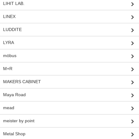
LIHIT LAB.
LINEX
LUDDITE
LYRA
möbus
M+R
MAKERS CABINET
Maya Road
mead
meister by point
Metal Shop