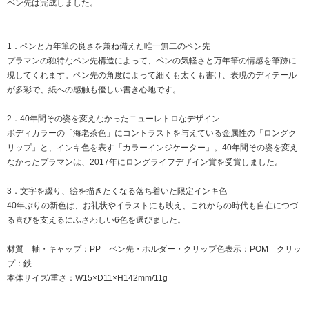
ペン先は完成しました。
1．ペンと万年筆の良さを兼ね備えた唯一無二のペン先
プラマンの独特なペン先構造によって、ペンの気軽さと万年筆の情感を筆跡に
現してくれます。ペン先の角度によって細くも太くも書け、表現のディテール
が多彩で、紙への感触も優しい書き心地です。
2．40年間その姿を変えなかったニューレトロなデザイン
ボディカラーの「海老茶色」にコントラストを与えている金属性の「ロングク
リップ」と、インキ色を表す「カラーインジケーター」。40年間その姿を変え
なかったプラマンは、2017年にロングライフデザイン賞を受賞しました。
3．文字を綴り、絵を描きたくなる落ち着いた限定インキ色
40年ぶりの新色は、お礼状やイラストにも映え、これからの時代も自在につづ
る喜びを支えるにふさわしい6色を選びました。
材質 軸・キャップ：PP ペン先・ホルダー・クリップ色表示：POM クリッ
プ：鉄
本体サイズ/重さ：W15×D11×H142mm/11g