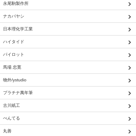
永尾駒製作所
ナカバヤシ
日本理化学工業
ハイタイド
パイロット
馬場 忠寛
物外/ystudio
プラチナ萬年筆
古川紙工
ぺんてる
丸善