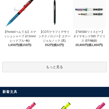
【CDT/クラフトデザイ
【Pentel/ぺんてる】スマ
【TWSBI/ツイスビー】
ンテクノロジー】エナー
ッシュシャープ (0.5mm/
ダイヤモンド580 アイリ
ジェルノック (黒)
レッドブルｰ軸)
ス (EF/極細)
352円(税32円)
1,650円(税150円)
20,900円(税1,900円)
もっと見る
新着文具