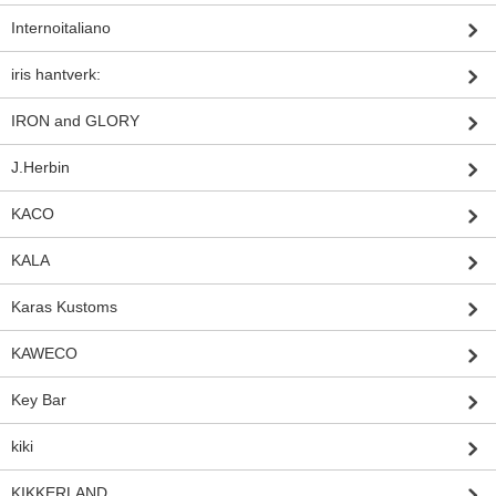
Internoitaliano
iris hantverk:
IRON and GLORY
J.Herbin
KACO
KALA
Karas Kustoms
KAWECO
Key Bar
kiki
KIKKERLAND