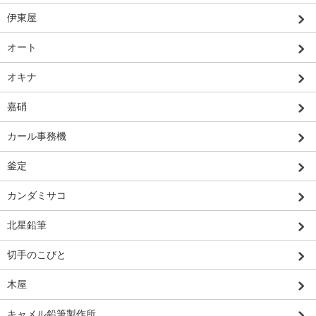
伊東屋
オート
オキナ
嘉硝
カール事務機
釜定
カンダミサコ
北星鉛筆
切手のこびと
木屋
キャメル鉛筆製作所