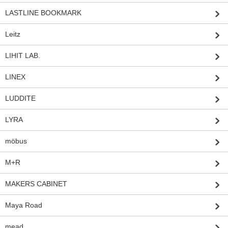
LASTLINE BOOKMARK
Leitz
LIHIT LAB.
LINEX
LUDDITE
LYRA
möbus
M+R
MAKERS CABINET
Maya Road
mead