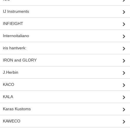
IJ Instruments
INFIEIGHT
Internoitaliano
iris hantverk:
IRON and GLORY
J.Herbin
KACO
KALA
Karas Kustoms
KAWECO