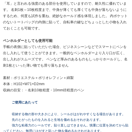
「耳」と言われる強度のある部分を使用していますので、耐久性に優れていま
す。 名刺1枚～10枚程度まで、中身が薄くても厚くても中身が落ちないように
するため、何度も試作を重ね、絶妙なホールド感を体現しました。 内ポケット
のないトートバッグの内側に貼って、自転車の鍵などちょっとした小物を入れ
ておくことも可能です。
ペンホルダーとしても使用可能
手帳の表側に貼っていただいた場合、ビジネスシーンなどでスマートにペンを
出し入れして使うことができます。一般的なペンホルダーより入り口が広く、
出し入れがスムーズです。 ペンなど厚みのあるものもしっかりホールドし、名
刺1枚といった薄い物でも滑り落ちません
素材：ポリエステル＋ポリオレフィン＋綿製
本体：H102×W71×D2mm
収納の目安：・名刺10枚程度・10mm径程度のペン
ご使用にあたって
収納する物の形や大きさにより、シールがはがれやすくなる場合があります。
先のとがったものを入れると生地を傷めるおそれがあります。
強力な粘着力のシールです。貼り直しはできません。慎重に位置を決めてから貼
ってください。無理にはがすと貼った物を傷めるおそれがあります。