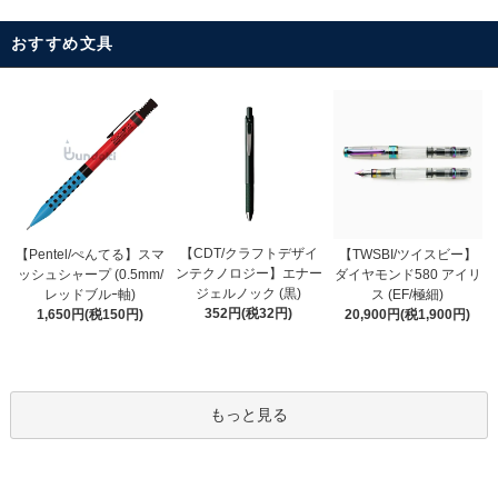
おすすめ文具
【CDT/クラフトデザイ
【Pentel/ぺんてる】スマ
【TWSBI/ツイスビー】
ンテクノロジー】エナー
ッシュシャープ (0.5mm/
ダイヤモンド580 アイリ
ジェルノック (黒)
レッドブルｰ軸)
ス (EF/極細)
352円(税32円)
1,650円(税150円)
20,900円(税1,900円)
もっと見る