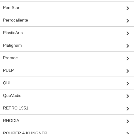
Pen Star
Perrocaliente
PlasticArts
Platignum
Premec
PULP
QUI
QuoVadis
RETRO 1951
RHODIA
ROHRER & KLINGNER