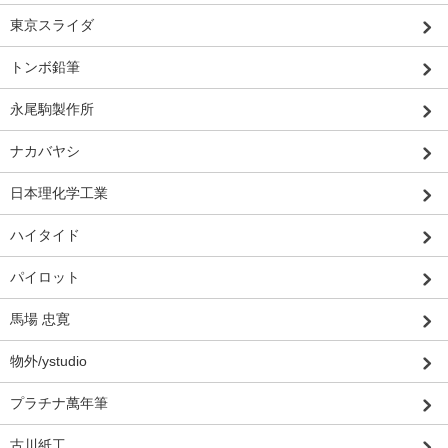
東京スライダ
トンボ鉛筆
永尾駒製作所
ナカバヤシ
日本理化学工業
ハイタイド
パイロット
馬場 忠寛
物外/ystudio
プラチナ萬年筆
古川紙工