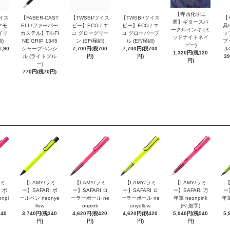
【寺西化学工
ツイス
【FABER-CAST
【TWSBI/ツイス
【TWSBI/ツイス
【
業】ギタースパ
ヤモ
ELL/ファーバー
ビー】ECO / エ
ビー】ECO / エ
具/
ークルインキ (ミ
イリ
カステル】TK-FI
コ グローグリー
コ グローパープ
ッ
ッドナイトネイ
細)
NE GRIP 1345
ン (EF/極細)
ル (EF/極細)
プ 
ビー)
,90
シャープペンシ
7,700円(税700
7,700円(税700
ル
1,320円(税120
ル (ライトブル
円)
円)
3
円)
ー)
770円(税70円)
ラミ
【LAMY/ラミ
【LAMY/ラミ
【LAMY/ラミ
【LAMY/ラミ
【
 ボ
ー】SAFARI ボ
ー】SAFARI ロ
ー】SAFARI ロ
ー】SAFARI 万
ー
npi
ールペン neonye
ーラーボール ne
ーラーボール ne
年筆 neonpink
年筆
llow
onpink
onyellow
(F/ 細字)
340
3,740円(税340
4,620円(税420
4,620円(税420
5,940円(税540
5,
円)
円)
円)
円)