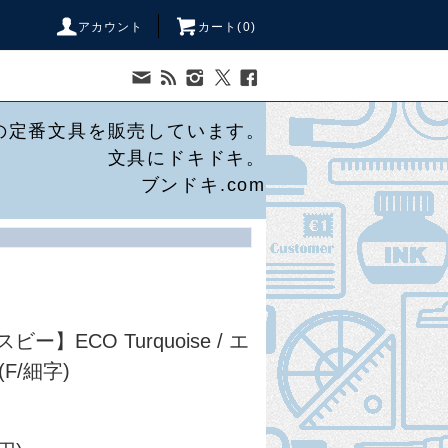
アカウント
カート(
0
)
の定番文具を販売しています。
文具にドキドキ。
ブンドキ.com
ビー】ECO Turquoise / エ
F/細字)