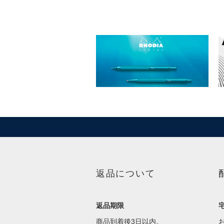
返品について
返品期限
商品到着後3日以内。