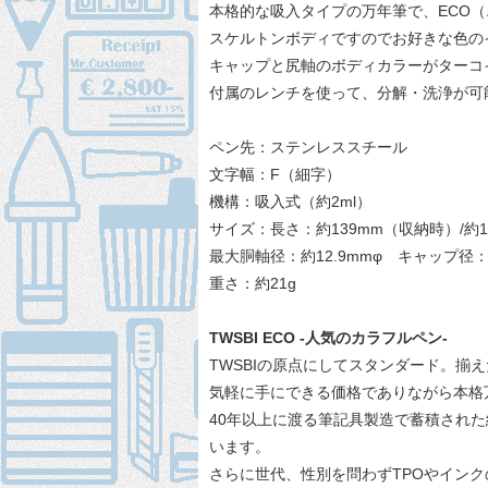
本格的な吸入タイプの万年筆で、ECO
スケルトンボディですのでお好きな色の
キャップと尻軸のボディカラーがターコ
付属のレンチを使って、分解・洗浄が可
ペン先：ステンレススチール
文字幅：F（細字）
機構：吸入式（約2ml）
サイズ：長さ：約139mm（収納時）/約1
最大胴軸径：約12.9mmφ キャップ径：
重さ：約21g
TWSBI ECO -人気のカラフルペン-
TWSBIの原点にしてスタンダード。揃え
気軽に手にできる価格でありながら本格
40年以上に渡る筆記具製造で蓄積され
います。
さらに世代、性別を問わずTPOやイン