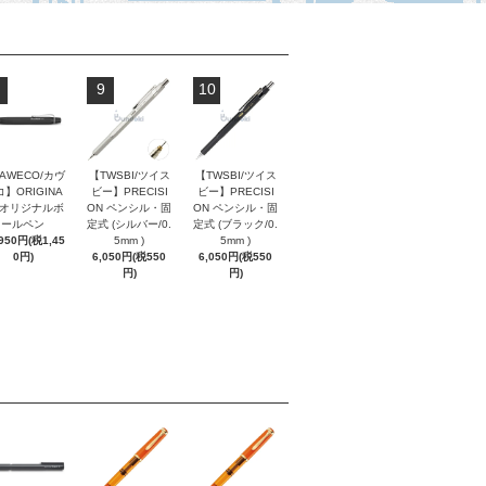
9
10
AWECO/カヴ
【TWSBI/ツイス
【TWSBI/ツイス
】ORIGINA
ビー】PRECISI
ビー】PRECISI
/ オリジナルボ
ON ペンシル・固
ON ペンシル・固
ールペン
定式 (シルバー/0.
定式 (ブラック/0.
,950円(税1,45
5mm )
5mm )
0円)
6,050円(税550
6,050円(税550
円)
円)