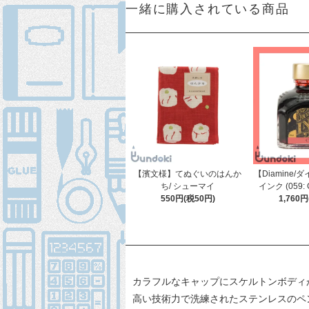
一緒に購入されている商品
【濱文様】てぬぐいのはんか
【Diamine
ち/ シューマイ
インク (059:
550円(税50円)
1,760
カラフルなキャップにスケルトンボディが
高い技術力で洗練されたステンレスのペ