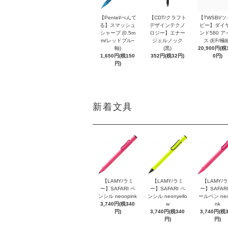
【Pentel/ぺんて
【CDT/クラフト
【TWSBI/
る】スマッシュ
デザインテクノ
ビー】ダイ
シャープ (0.5m
ロジー】エナー
ンド580 ア
m/レッドブルｰ
ジェルノック
ス (EF/極
軸)
(黒)
20,900円(税1
1,650円(税150
352円(税32円)
0円)
円)
新着文具
【LAMY/ラミ
【LAMY/ラミ
【LAMY/
ー】SAFARI ペ
ー】SAFARI ペ
ー】SAFARI
ンシル neonpink
ンシル neonyello
ールペン neo
3,740円(税340
w
nk
円)
3,740円(税340
3,740円(税
円)
円)