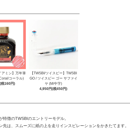
/ダイアミン】万年筆
【TWSBI/ツイスビー】TWSBI
 Coral/コーラル)
GO / ツイスビー ゴー サファイ
円(税160円)
ヤ (M/中字)
4,950円(税450円)
特徴のTWSBIのエントリーモデル。
ン先は、スムーズに紙の上を走りインスピレーションをかきたてます。