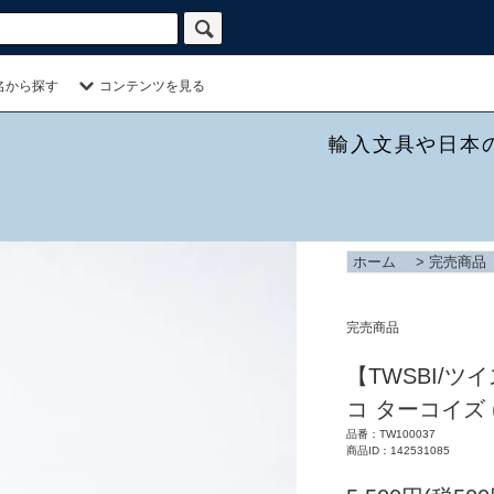
名から探す
コンテンツを見る
輸入文具や日本
ホーム
>
完売商品
完売商品
【TWSBI/ツイス
コ ターコイズ (
品番：TW100037
商品ID：142531085