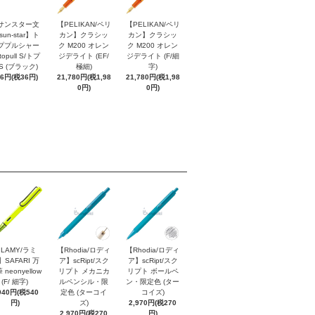
サンスター文
【PELIKAN/ペリ
【PELIKAN/ペリ
sun-star】ト
カン】クラシッ
カン】クラシッ
ププルシャー
ク M200 オレン
ク M200 オレン
topull S/トプ
ジデライト (EF/
ジデライト (F/細
S (ブラック)
極細)
字)
96円(税36円)
21,780円(税1,98
21,780円(税1,98
0円)
0円)
LAMY/ラミ
【Rhodia/ロディ
【Rhodia/ロディ
】SAFARI 万
ア】scRipt/スク
ア】scRipt/スク
 neonyellow
リプト メカニカ
リプト ボールペ
(F/ 細字)
ルペンシル・限
ン・限定色 (ター
940円(税540
定色 (ターコイ
コイズ)
円)
ズ)
2,970円(税270
2,970円(税270
円)