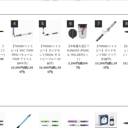
4
5
6
7
8
 ク
【TWSBI/ツイス
【TWSBI/ツイス
【中島重久堂】T
【TWSBI/ツイス
【K
 (フ
ビー】VAC 700R
ビー】ダイヤモ
SUNAGO (PENC
ビー】ダイヤモ
ェコ
ー)
IRIS/バキューム
ンド580AL R ネ
IL HOLDERセッ
ンド580 クリア
L 
250
700R アイリス
イビーブルー (F/
ト)
(F/細字)
(M/中字)
細字)
2,200円(税200
13,200円(税1,20
15
22,000円(税2,00
16,500円(税1,50
円)
0円)
0円)
0円)