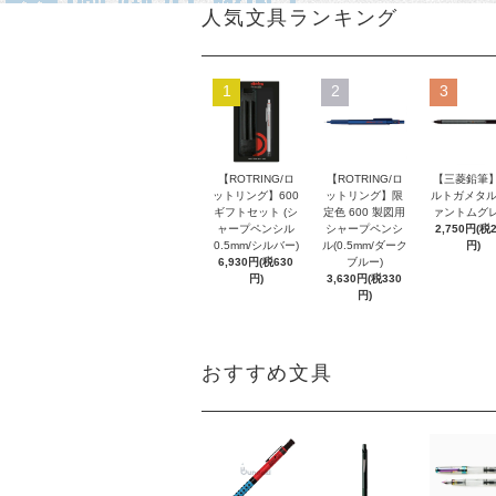
人気文具ランキング
1
2
3
【ROTRING/ロ
【ROTRING/ロ
【三菱鉛筆】
ットリング】600
ットリング】限
ルトガメタル
ギフトセット (シ
定色 600 製図用
ァントムグレ
ャープペンシル
シャープペンシ
2,750円(税
0.5mm/シルバー)
ル(0.5mm/ダーク
円)
6,930円(税630
ブルー)
円)
3,630円(税330
円)
おすすめ文具