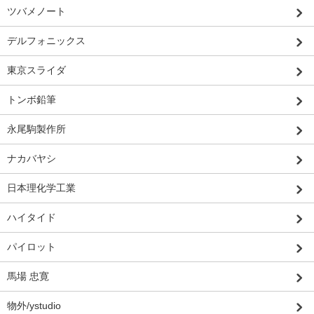
ツバメノート
デルフォニックス
東京スライダ
トンボ鉛筆
永尾駒製作所
ナカバヤシ
日本理化学工業
ハイタイド
パイロット
馬場 忠寛
物外/ystudio