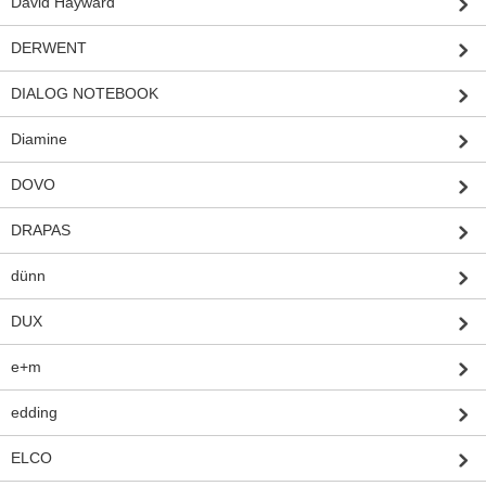
David Hayward
DERWENT
DIALOG NOTEBOOK
Diamine
DOVO
DRAPAS
dünn
DUX
e+m
edding
ELCO