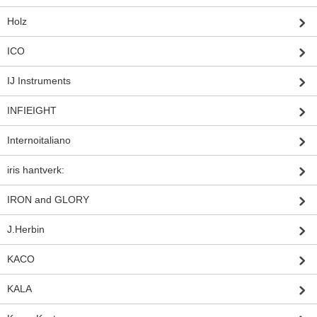
Holz
ICO
IJ Instruments
INFIEIGHT
Internoitaliano
iris hantverk:
IRON and GLORY
J.Herbin
KACO
KALA