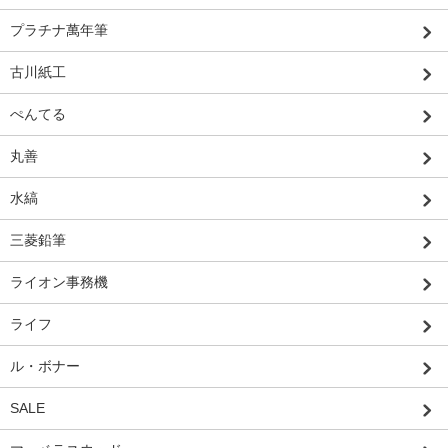
プラチナ萬年筆
古川紙工
ぺんてる
丸善
水縞
三菱鉛筆
ライオン事務機
ライフ
ル・ボナー
SALE