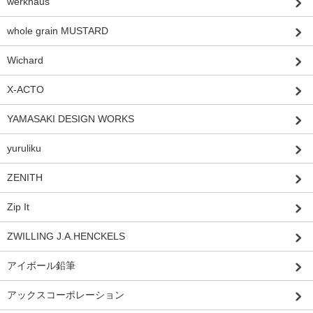
werkhaus
whole grain MUSTARD
Wichard
X-ACTO
YAMASAKI DESIGN WORKS
yuruliku
ZENITH
Zip It
ZWILLING J.A.HENCKELS
アイボール鉛筆
アックスコーポレーション