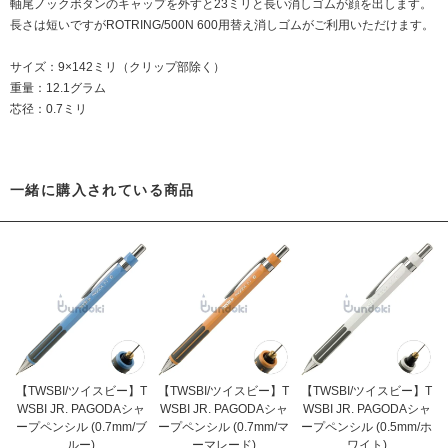
軸尾ノックボタンのキャップを外すと23ミリと長い消しゴムが顔を出します。
長さは短いですが
ROTRING/500N 600用替え消しゴム
がご利用いただけます。
サイズ：9×142ミリ（クリップ部除く）
重量：12.1グラム
芯径：0.7ミリ
一緒に購入されている商品
【TWSBI/ツイスビー】T
【TWSBI/ツイスビー】T
【TWSBI/ツイスビー】T
WSBI JR. PAGODAシャ
WSBI JR. PAGODAシャ
WSBI JR. PAGODAシャ
ープペンシル (0.7mm/ブ
ープペンシル (0.7mm/マ
ープペンシル (0.5mm/ホ
ルー)
ーマレード)
ワイト)