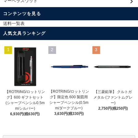
マーベラスウッド
コンテンツを見る
送料一覧表
人気文具ランキング
1
2
3
【ROTRING/ロットリン
【ROTRING/ロットリン
【三菱鉛筆】 クルトガ
グ】限定色 600 製図用
グ】600 ギフトセット
メタル (ファントムグレ
シャープペンシル(0.5m
(シャープペンシル0.5m
ー)
m/ダークブルー)
m/シルバー)
2,750円(税250円)
3,630円(税330円)
6,930円(税630円)