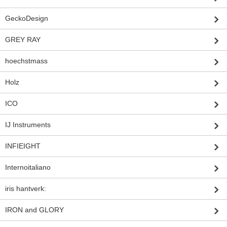
GeckoDesign
GREY RAY
hoechstmass
Holz
ICO
IJ Instruments
INFIEIGHT
Internoitaliano
iris hantverk:
IRON and GLORY