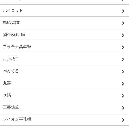
パイロット
馬場 忠寛
物外/ystudio
プラチナ萬年筆
古川紙工
ぺんてる
丸善
水縞
三菱鉛筆
ライオン事務機