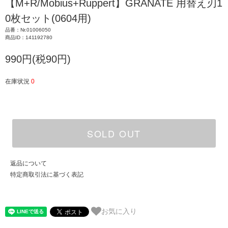
【M+R/Mobius+Ruppert】GRANATE 用替え刃1
0枚セット(0604用)
品番：Nr.01006050
商品ID：141192780
990円(税90円)
在庫状況
0
SOLD OUT
返品について
特定商取引法に基づく表記
お気に入り