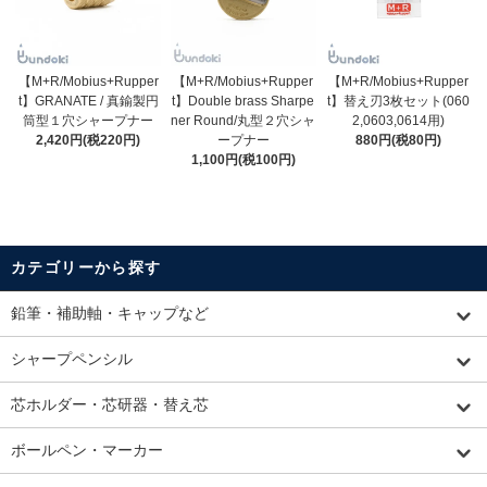
【M+R/Mobius+Rupper
【M+R/Mobius+Rupper
【M+R/Mobius+Rupper
t】GRANATE / 真鍮製円
t】Double brass Sharpe
t】替え刃3枚セット(060
筒型１穴シャープナー
ner Round/丸型２穴シャ
2,0603,0614用)
2,420円(税220円)
ープナー
880円(税80円)
1,100円(税100円)
カテゴリーから探す
鉛筆・補助軸・キャップなど
シャープペンシル
芯ホルダー・芯研器・替え芯
ボールペン・マーカー