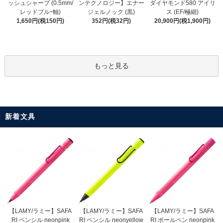
ンテクノロジー】エナー
ッシュシャープ (0.5mm/
ダイヤモンド580 アイリ
ジェルノック (黒)
レッドブルｰ軸)
ス (EF/極細)
352円(税32円)
1,650円(税150円)
20,900円(税1,900円)
もっと見る
新着文具
【LAMY/ラミー】SAFA
【LAMY/ラミー】SAFA
【LAMY/ラミー】SAFA
RI ペンシル neonyellow
RI ペンシル neonpink
RI ボールペン neonpink