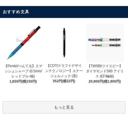
おすすめ文具
【CDT/クラフトデザイ
【Pentel/ぺんてる】スマ
【TWSBI/ツイスビー】
ンテクノロジー】エナー
ッシュシャープ (0.5mm/
ダイヤモンド580 アイリ
ジェルノック (黒)
レッドブルｰ軸)
ス (EF/極細)
352円(税32円)
1,650円(税150円)
20,900円(税1,900円)
もっと見る