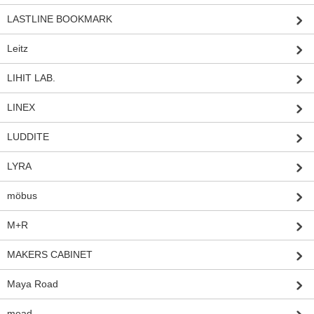
LASTLINE BOOKMARK
Leitz
LIHIT LAB.
LINEX
LUDDITE
LYRA
möbus
M+R
MAKERS CABINET
Maya Road
mead