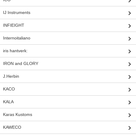
IJ Instruments
INFIEIGHT
Internoitaliano
iris hantverk:
IRON and GLORY
J.Herbin
KACO
KALA
Karas Kustoms
KAWECO