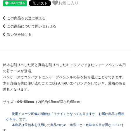
お気に入り
この商品を友達に教える
この商品について問い合わせる
買い物を続ける
銘木を削り出した筒と真鍮を削り出したキャップでできたシャープペンシル用
の芯ケースが登場。
ペンケースでコンパクトにシャープペンシルの芯を持ち運ぶことができます。
木も真鍮も共に使い込むごとに味わい深いエイジングをしていき、愛着のある
道具となります。
サイズ：Φ8×80mm（内径約4.5mm/深さ約65mm）
使用イメージ画像の樹種は「イチイ」となっておりますが、お届け商品は樹種
「ケヤキ」です。
本商品は天然木を使用した商品のため、商品ごとに色味や木目が異なっていま
す。