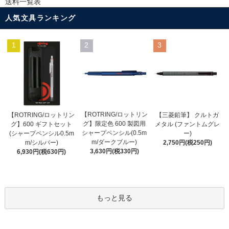
送料一覧表
人気文具ランキング
1
2
3
【ROTRING/ロットリン
【ROTRING/ロットリン
【三菱鉛筆】 クルトガ
グ】限定色 600 製図用
グ】600 ギフトセット
メタル (ファントムグレ
シャープペンシル(0.5m
(シャープペンシル0.5m
ー)
m/ダークブルー)
m/シルバー)
2,750円(税250円)
3,630円(税330円)
6,930円(税630円)
もっと見る