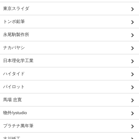
東京スライダ
トンボ鉛筆
永尾駒製作所
ナカバヤシ
日本理化学工業
ハイタイド
パイロット
馬場 忠寛
物外/ystudio
プラチナ萬年筆
古川紙工