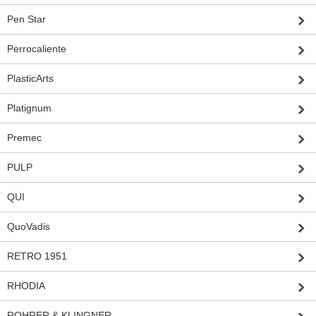
Pen Star
Perrocaliente
PlasticArts
Platignum
Premec
PULP
QUI
QuoVadis
RETRO 1951
RHODIA
ROHRER & KLINGNER