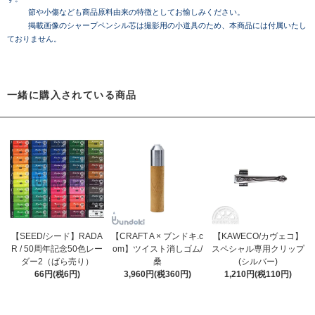
節や小傷なども商品原料由来の特徴としてお愉しみください。
掲載画像のシャープペンシル芯は撮影用の小道具のため、本商品には付属いたし
ておりません。
一緒に購入されている商品
【SEED/シード】RADA
【CRAFT A × ブンドキ.c
【KAWECO/カヴェコ】
R / 50周年記念50色レー
om】ツイスト消しゴム/
スペシャル専用クリップ
ダー2（ばら売り）
桑
(シルバー)
66円(税6円)
3,960円(税360円)
1,210円(税110円)