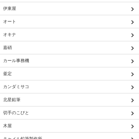
伊東屋
オート
オキナ
嘉硝
カール事務機
釜定
カンダミサコ
北星鉛筆
切手のこびと
木屋
キャメル鉛筆製作所