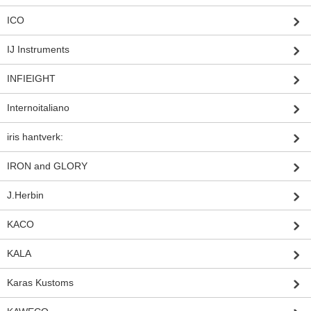
ICO
IJ Instruments
INFIEIGHT
Internoitaliano
iris hantverk:
IRON and GLORY
J.Herbin
KACO
KALA
Karas Kustoms