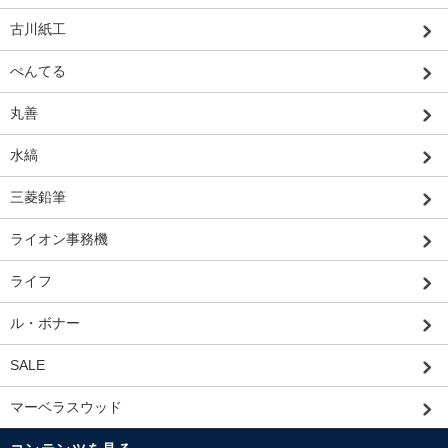
古川紙工
ぺんてる
丸善
水縞
三菱鉛筆
ライオン事務機
ライフ
ル・ボナー
SALE
マーベラスウッド