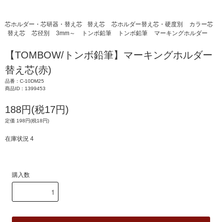
芯ホルダー・芯研器・替え芯
替え芯
芯ホルダー替え芯・硬度別
カラー芯
替え芯
芯径別
3mm～
トンボ鉛筆
トンボ鉛筆
マーキングホルダー
【TOMBOW/トンボ鉛筆】マーキングホルダー
替え芯(赤)
品番：C-10DM25
商品ID：1399453
188円(税17円)
定価 198円(税18円)
在庫状況 4
購入数