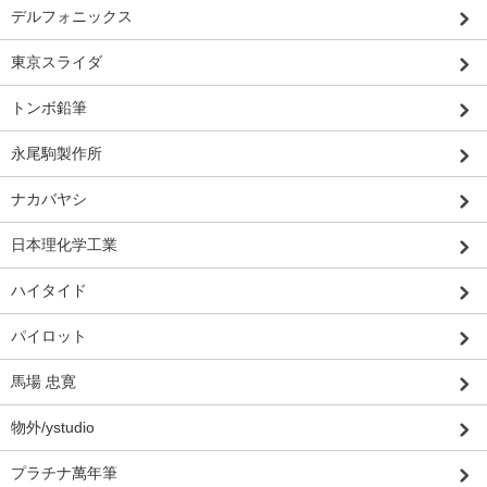
デルフォニックス
東京スライダ
トンボ鉛筆
永尾駒製作所
ナカバヤシ
日本理化学工業
ハイタイド
パイロット
馬場 忠寛
物外/ystudio
プラチナ萬年筆