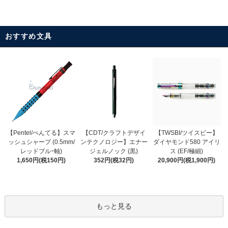
おすすめ文具
【CDT/クラフトデザイ
【Pentel/ぺんてる】スマ
【TWSBI/ツイスビー】
ンテクノロジー】エナー
ッシュシャープ (0.5mm/
ダイヤモンド580 アイリ
ジェルノック (黒)
レッドブルｰ軸)
ス (EF/極細)
352円(税32円)
1,650円(税150円)
20,900円(税1,900円)
もっと見る