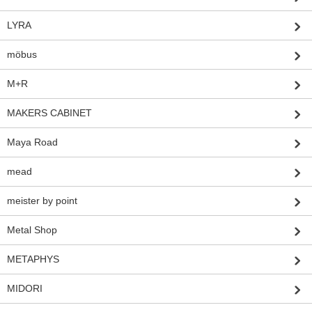
LYRA
möbus
M+R
MAKERS CABINET
Maya Road
mead
meister by point
Metal Shop
METAPHYS
MIDORI