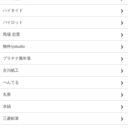
ハイタイド
パイロット
馬場 忠寛
物外/ystudio
プラチナ萬年筆
古川紙工
ぺんてる
丸善
水縞
三菱鉛筆