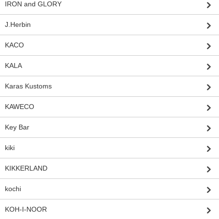
IRON and GLORY
J.Herbin
KACO
KALA
Karas Kustoms
KAWECO
Key Bar
kiki
KIKKERLAND
kochi
KOH-I-NOOR