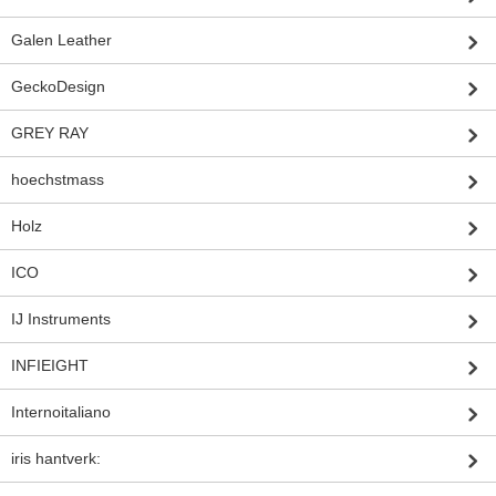
Galen Leather
GeckoDesign
GREY RAY
hoechstmass
Holz
ICO
IJ Instruments
INFIEIGHT
Internoitaliano
iris hantverk: