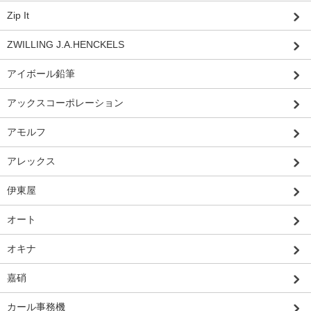
Zip It
ZWILLING J.A.HENCKELS
アイボール鉛筆
アックスコーポレーション
アモルフ
アレックス
伊東屋
オート
オキナ
嘉硝
カール事務機