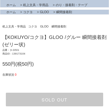
ホーム
>
机上文具・学用品
>
のり・接着剤・テープ
ホーム
>
コクヨ
>
GLOO
>
瞬間接着剤
机上文具・学用品
コクヨ
GLOO
瞬間接着剤
【KOKUYO/コクヨ】GLOO /グルー 瞬間接着剤
(ゼリー状)
品番：タ-G501
商品ID：139173104
550円(税50円)
在庫状況
0
SOLD OUT