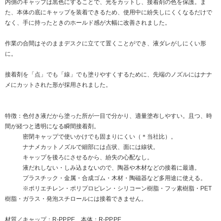
内側のキャップは黒色にすることで、光をカットし、接着剤の色を保護。ま
た、本体の底にキャップを装着できるため、使用中に紛失しにくくなるだけで
なく、手に持ったときのホールド感が大幅に改善されました。
作業の合間はそのままデスクに立てて置くことができ、液ダレがしにくい形
に。
接着剤を「点」でも「線」でも塗りやすくするために、先端のノズルにはナナ
メにカットされた形が採用されました。
特徴：色付き液だから塗った所が一目で分かり、適量塗布しやすい。且つ、時
間が経つと透明になる瞬間接着剤。
密閉キャップで使いかけでも固まりにくい（＊当社比）。
ナナメカットノズルで細部には点状、面には線状。
キャップを後ろにさせるから、紛失の心配なし。
液だれしない・しみ込まないので、陶器や木材などの接着に最適。
プラスチック・金属・合成ゴム・木材・陶磁器など多用途に使える。
※ポリエチレン・ポリプロピレン・シリコーン樹脂・フッ素樹脂・PET
樹脂・ガラス・発泡スチロールには接着できません。
材質／キャップ：R-PP,PE、本体：R-PP,PE