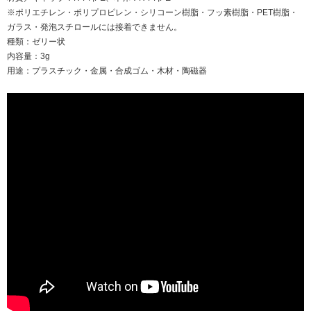
※ポリエチレン・ポリプロピレン・シリコーン樹脂・フッ素樹脂・PET樹脂・
ガラス・発泡スチロールには接着できません。
種類：ゼリー状
内容量：3g
用途：プラスチック・金属・合成ゴム・木材・陶磁器