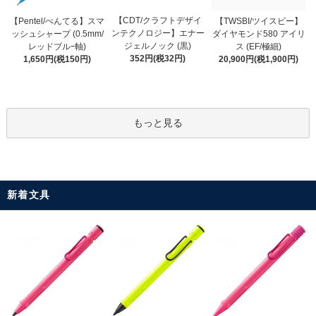
【CDT/クラフトデザイ
【Pentel/ぺんてる】スマ
【TWSBI/ツイスビー】
ンテクノロジー】エナー
ッシュシャープ (0.5mm/
ダイヤモンド580 アイリ
ジェルノック (黒)
レッドブルｰ軸)
ス (EF/極細)
352円(税32円)
1,650円(税150円)
20,900円(税1,900円)
もっと見る
新着文具