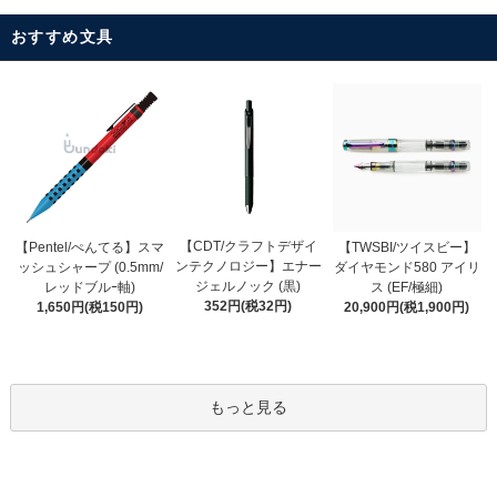
おすすめ文具
【CDT/クラフトデザイ
【Pentel/ぺんてる】スマ
【TWSBI/ツイスビー】
ンテクノロジー】エナー
ッシュシャープ (0.5mm/
ダイヤモンド580 アイリ
ジェルノック (黒)
レッドブルｰ軸)
ス (EF/極細)
352円(税32円)
1,650円(税150円)
20,900円(税1,900円)
もっと見る