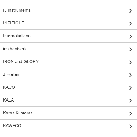
IJ Instruments
INFIEIGHT
Internoitaliano
iris hantverk:
IRON and GLORY
J.Herbin
KACO
KALA
Karas Kustoms
KAWECO