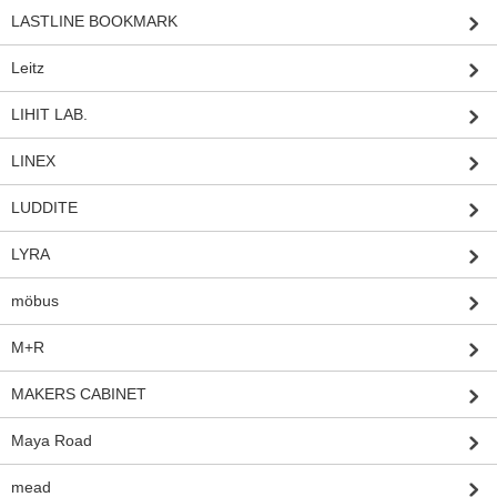
LASTLINE BOOKMARK
Leitz
LIHIT LAB.
LINEX
LUDDITE
LYRA
möbus
M+R
MAKERS CABINET
Maya Road
mead