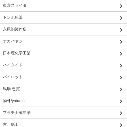
東京スライダ
トンボ鉛筆
永尾駒製作所
ナカバヤシ
日本理化学工業
ハイタイド
パイロット
馬場 忠寛
物外/ystudio
プラチナ萬年筆
古川紙工