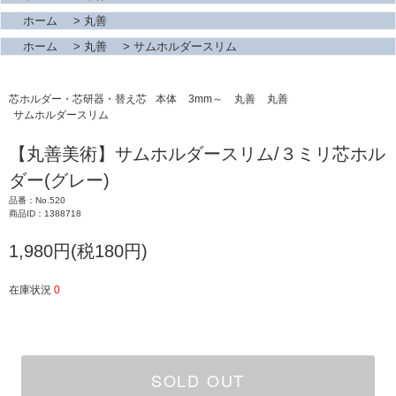
ホーム
>
丸善
ホーム
>
丸善
>
サムホルダースリム
芯ホルダー・芯研器・替え芯
本体
3mm～
丸善
丸善
サムホルダースリム
【丸善美術】サムホルダースリム/３ミリ芯ホル
ダー(グレー)
品番：No.520
商品ID：1388718
1,980円(税180円)
在庫状況
0
SOLD OUT