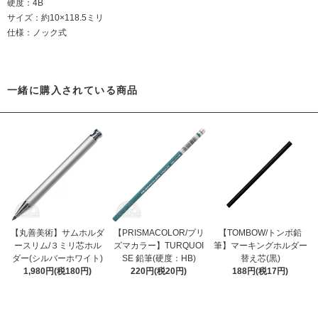
硬度：4B
サイズ：約10×118.5ミリ
仕様：ノック式
一緒に購入されている商品
【丸善美術】サムホルダ
【PRISMACOLOR/プリ
【TOMBOW/トンボ鉛
ースリム/３ミリ芯ホル
ズマカラー】TURQUOI
筆】マーキングホルダー
ダー(シルバーホワイト)
SE 鉛筆(硬度：HB)
替え芯(黒)
1,980円(税180円)
220円(税20円)
188円(税17円)