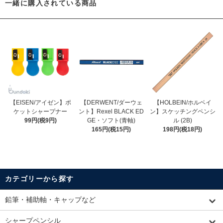
一緒に購入されている商品
【EISEN/アイゼン】ポ
【DERWENT/ダーウェ
【HOLBEIN/ホルベイ
ケットシャープナー
ント】Rexel BLACK ED
ン】スケッチングペンシ
99円(税9円)
GE・ソフト(青軸)
ル (2B)
165円(税15円)
198円(税18円)
カテゴリーから探す
鉛筆・補助軸・キャップなど
シャープペンシル