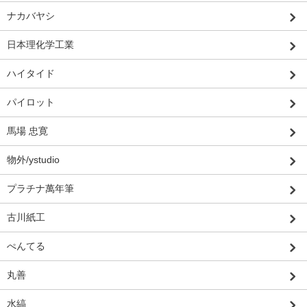
ナカバヤシ
日本理化学工業
ハイタイド
パイロット
馬場 忠寛
物外/ystudio
プラチナ萬年筆
古川紙工
ぺんてる
丸善
水縞