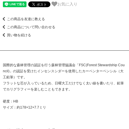
お気に入り
この商品を友達に教える
この商品について問い合わせる
買い物を続ける
国際的な森林管理の認証を行う森林管理協議会「FSC(Forest Stewardship Cou
ncil)」の認証を受けたインセンスシダーを使用したカーペンターペンシル（大
工鉛筆）です。
フラットな芯が入っているため、日曜大工だけでなく太い線を書いたり、鉛筆
でカリグラフィーを楽しむこともできます。
硬度：HB
サイズ：約178×12×7.7ミリ