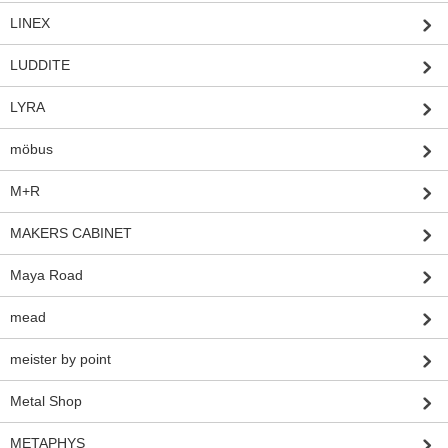
LINEX
LUDDITE
LYRA
möbus
M+R
MAKERS CABINET
Maya Road
mead
meister by point
Metal Shop
METAPHYS