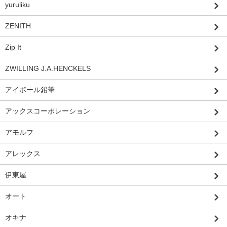
yuruliku
ZENITH
Zip It
ZWILLING J.A.HENCKELS
アイボール鉛筆
アックスコーポレーション
アモルフ
アレックス
伊東屋
オート
オキナ