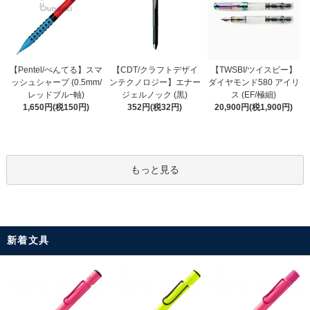
【CDT/クラフトデザイ
【Pentel/ぺんてる】スマ
【TWSBI/ツイスビー】
ンテクノロジー】エナー
ッシュシャープ (0.5mm/
ダイヤモンド580 アイリ
ジェルノック (黒)
レッドブルｰ軸)
ス (EF/極細)
352円(税32円)
1,650円(税150円)
20,900円(税1,900円)
もっと見る
新着文具