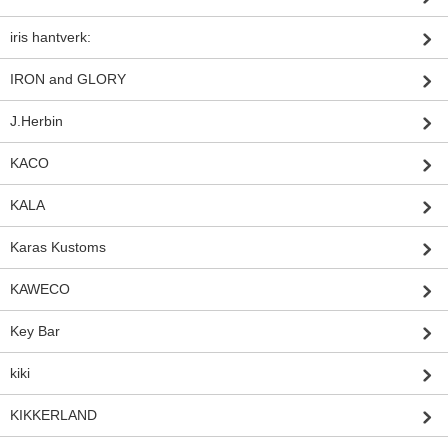
iris hantverk:
IRON and GLORY
J.Herbin
KACO
KALA
Karas Kustoms
KAWECO
Key Bar
kiki
KIKKERLAND