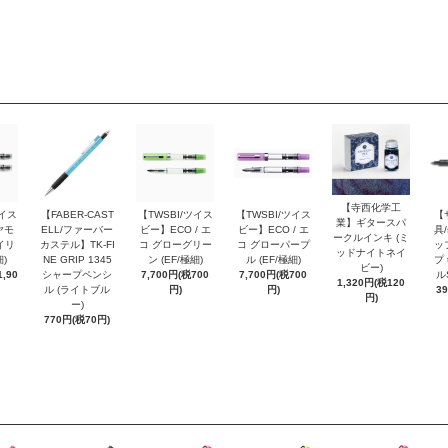
【寺西化学工
ツイス
【FABER-CAST
【TWSBI/ツイス
【TWSBI/ツイス
【
業】ギタースパ
ヤモ
ELL/ファーバー
ビー】ECO / エ
ビー】ECO / エ
具/
ークルインキ (ミ
イリ
カステル】TK-FI
コ グローグリー
コ グローパープ
ッ
ッドナイトネイ
細)
NE GRIP 1345
ン (EF/極細)
ル (EF/極細)
プ 
ビー)
,90
シャープペンシ
7,700円(税700
7,700円(税700
ル
1,320円(税120
ル (ライトブル
円)
円)
3
円)
ー)
770円(税70円)