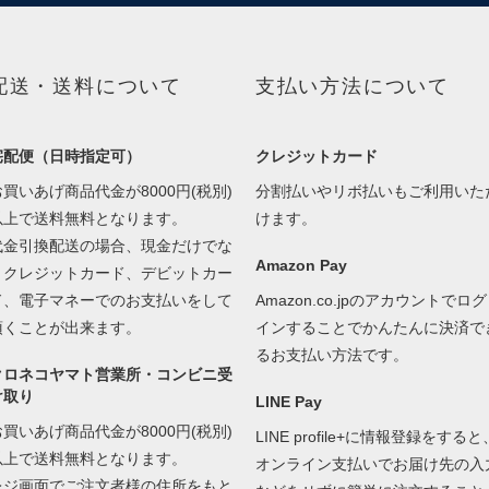
配送・送料について
支払い方法について
宅配便（日時指定可）
クレジットカード
お買いあげ商品代金が8000円(税別)
分割払いやリボ払いもご利用いた
以上で送料無料となります。
けます。
代金引換配送の場合、現金だけでな
Amazon Pay
くクレジットカード、デビットカー
ド、電子マネーでのお支払いをして
Amazon.co.jpのアカウントでログ
頂くことが出来ます。
インすることでかんたんに決済で
るお支払い方法です。
クロネコヤマト営業所・コンビニ受
け取り
LINE Pay
お買いあげ商品代金が8000円(税別)
LINE profile+に情報登録をすると
以上で送料無料となります。
オンライン支払いでお届け先の入
レジ画面でご注文者様の住所をもと