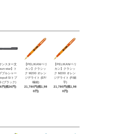
サンスター文
【PELIKAN/ペリ
【PELIKAN/ペリ
sun-star】ト
カン】クラシッ
カン】クラシッ
ププルシャー
ク M200 オレン
ク M200 オレン
topull S/トプ
ジデライト (EF/
ジデライト (F/細
S (ブラック)
極細)
字)
96円(税36円)
21,780円(税1,98
21,780円(税1,98
0円)
0円)