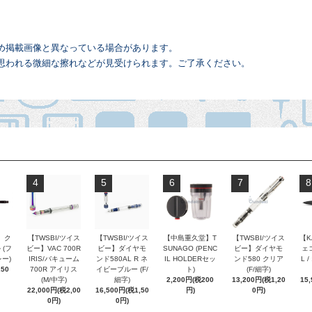
め掲載画像と異なっている場合があります。
思われる微細な擦れなどが見受けられます。ご了承ください。
4
5
6
7
8
 ク
【TWSBI/ツイス
【TWSBI/ツイス
【中島重久堂】T
【TWSBI/ツイス
【K
 (フ
ビー】VAC 700R
ビー】ダイヤモ
SUNAGO (PENC
ビー】ダイヤモ
ェコ
ー)
IRIS/バキューム
ンド580AL R ネ
IL HOLDERセッ
ンド580 クリア
L 
250
700R アイリス
イビーブルー (F/
ト)
(F/細字)
(M/中字)
細字)
2,200円(税200
13,200円(税1,20
15
22,000円(税2,00
16,500円(税1,50
円)
0円)
0円)
0円)