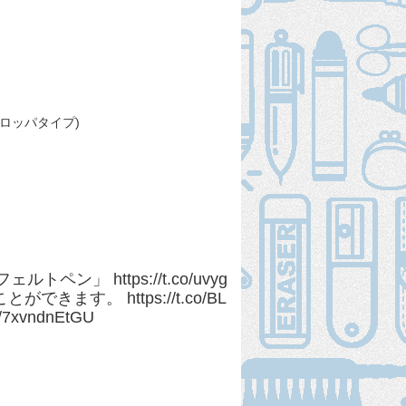
ーロッパタイプ)
 フェルトペン」
https://t.co/uvyg
ことができます。
https://t.co/BL
om/7xvndnEtGU