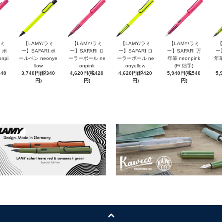
ラミ
【LAMY/ラミ
【LAMY/ラミ
【LAMY/ラミ
【LAMY/ラミ
【
 ボ
ー】SAFARI ボ
ー】SAFARI ロ
ー】SAFARI ロ
ー】SAFARI 万
ー
npi
ールペン neonye
ーラーボール ne
ーラーボール ne
年筆 neonpink
年筆
llow
onpink
onyellow
(F/ 細字)
340
3,740円(税340
4,620円(税420
4,620円(税420
5,940円(税540
5,
円)
円)
円)
円)