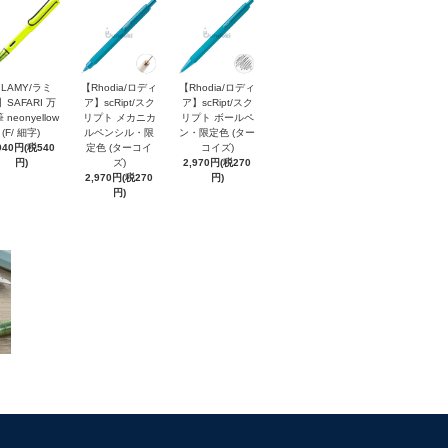
LAMY/ラミ
【Rhodia/ロディ
【Rhodia/ロディ
】SAFARI 万
ア】scRipt/スク
ア】scRipt/スク
 neonyellow
リプト メカニカ
リプト ボールペ
(F/ 細字)
ルペンシル・限
ン・限定色 (ター
940円(税540
定色 (ターコイ
コイズ)
円)
ズ)
2,970円(税270
2,970円(税270
円)
円)