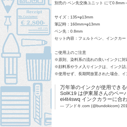
別売の ペン先交換ユニット にて0.8m
サイズ：135×φ13mm
筆記時：160mm×φ13mm
ペン先：0.8mm
セット内容：フェルトペン、インクカートリ
ご使用上のご注意
※原則、染料系の流れの良いインクに対
※顔料系やラメ入りインクは、インク詰
※使用せず、長期間放置された場合、イ
万年筆のインクが使用できる
SolK19
は伊東屋さんのペー
ei4t4swq
インクカラーに合
— ブンドキ.com (@bundokicom)
20