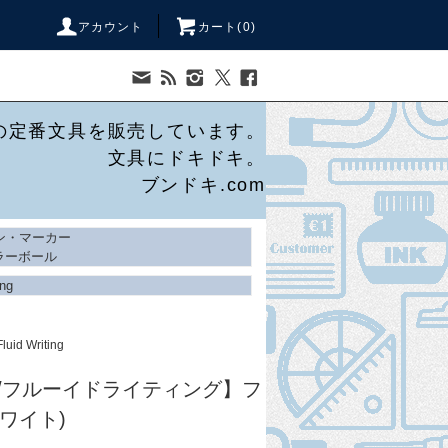
アカウント
カート(
0
)
の定番文具を販売しています。
文具にドキドキ。
ブンドキ.com
ン・マーカー
ラーボール
ing
Fluid Writing
iting/フルーイドライティング】フ
ワイト)