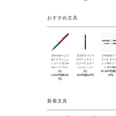
おすすめ文具
【Pentel/ぺんて
【CDT/クラフト
【TWSBI/
る】スマッシュ
デザインテクノ
ビー】ダイ
シャープ (0.5m
ロジー】エナー
ンド580 ア
m/レッドブルｰ
ジェルノック
ス (EF/極
軸)
(黒)
20,900円(税1
1,650円(税150
352円(税32円)
0円)
円)
新着文具