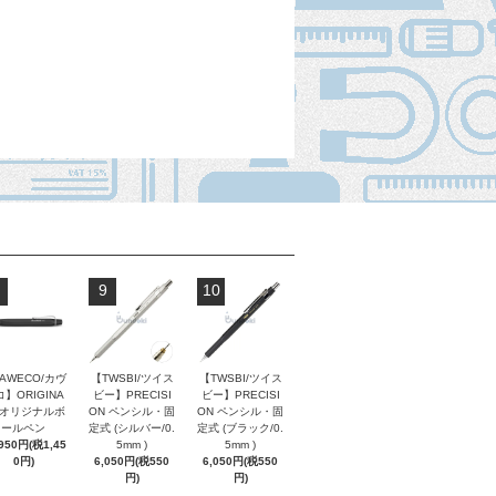
9
10
AWECO/カヴ
【TWSBI/ツイス
【TWSBI/ツイス
】ORIGINA
ビー】PRECISI
ビー】PRECISI
/ オリジナルボ
ON ペンシル・固
ON ペンシル・固
ールペン
定式 (シルバー/0.
定式 (ブラック/0.
,950円(税1,45
5mm )
5mm )
0円)
6,050円(税550
6,050円(税550
円)
円)