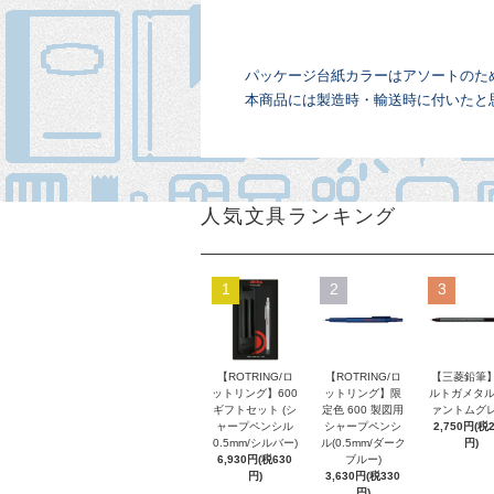
パッケージ台紙カラーはアソートのた
本商品には製造時・輸送時に付いたと
人気文具ランキング
1
2
3
【ROTRING/ロ
【ROTRING/ロ
【三菱鉛筆】
ットリング】600
ットリング】限
ルトガメタル
ギフトセット (シ
定色 600 製図用
ァントムグレ
ャープペンシル
シャープペンシ
2,750円(税
0.5mm/シルバー)
ル(0.5mm/ダーク
円)
6,930円(税630
ブルー)
円)
3,630円(税330
円)