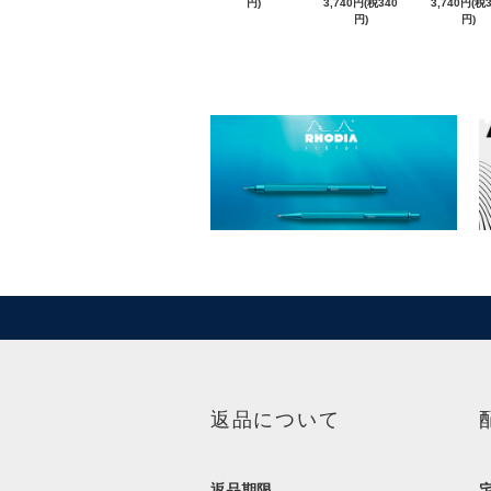
円)
3,740円(税340
3,740円(税
円)
円)
返品について
返品期限