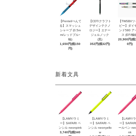
【Pentel/ぺんて
【CDT/クラフト
【TWSBI/
る】スマッシュ
デザインテクノ
ビー】ダイ
シャープ (0.5m
ロジー】エナー
ンド580 ア
m/レッドブルｰ
ジェルノック
ス (EF/極
軸)
(黒)
20,900円(税1
1,650円(税150
352円(税32円)
0円)
円)
新着文具
【LAMY/ラミ
【LAMY/ラミ
【LAMY/
ー】SAFARI ペ
ー】SAFARI ペ
ー】SAFARI
ンシル neonpink
ンシル neonyello
ールペン neo
3,740円(税340
w
nk