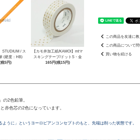
この商品を友達に教
この商品について問
STUDIUM / ス
【カモ井加工紙/KAMOI】mtマ
買い物を続ける
 (硬度：HB)
スキングテープ/ドットS・金
(税5円)
165円(税15円)
」の2色鉛筆。
）と赤色芯の2色になっています。
るように」というヨーロピアンコンセプトのもと、先端は削った状態です。