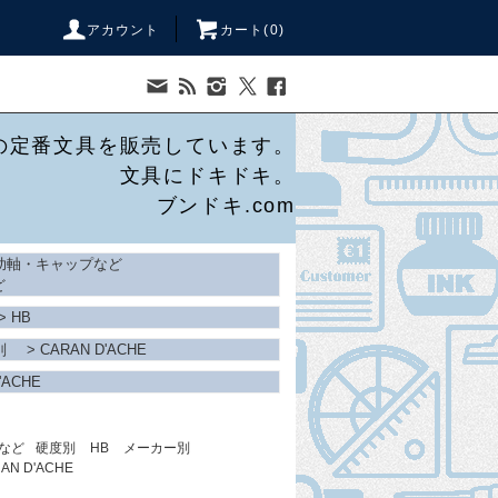
アカウント
カート(
0
)
の定番文具を販売しています。
文具にドキドキ。
ブンドキ.com
助軸・キャップなど
ど
>
HB
別
>
CARAN D'ACHE
'ACHE
など
硬度別
HB
メーカー別
AN D'ACHE