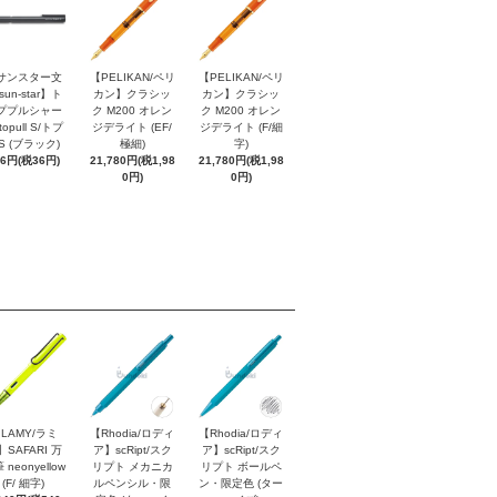
サンスター文
【PELIKAN/ペリ
【PELIKAN/ペリ
sun-star】ト
カン】クラシッ
カン】クラシッ
ププルシャー
ク M200 オレン
ク M200 オレン
topull S/トプ
ジデライト (EF/
ジデライト (F/細
S (ブラック)
極細)
字)
96円(税36円)
21,780円(税1,98
21,780円(税1,98
0円)
0円)
LAMY/ラミ
【Rhodia/ロディ
【Rhodia/ロディ
】SAFARI 万
ア】scRipt/スク
ア】scRipt/スク
 neonyellow
リプト メカニカ
リプト ボールペ
(F/ 細字)
ルペンシル・限
ン・限定色 (ター