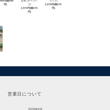
940円(税540
定色 (ターコイ
コイズ)
円)
ズ)
2,970円(税270
2,970円(税270
円)
円)
営業日について
2026年8月