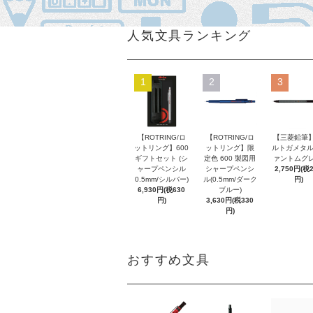
人気文具ランキング
1
2
3
【ROTRING/ロ
【ROTRING/ロ
【三菱鉛筆】
ットリング】600
ットリング】限
ルトガメタル
ギフトセット (シ
定色 600 製図用
ァントムグレ
ャープペンシル
シャープペンシ
2,750円(税
0.5mm/シルバー)
ル(0.5mm/ダーク
円)
6,930円(税630
ブルー)
円)
3,630円(税330
円)
おすすめ文具