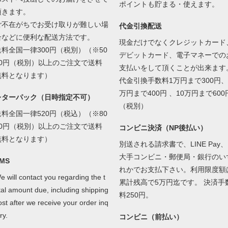
ポイントも貯まる・使えます。
頂きます。
ご不在がちでお受け取りが難しい場
代金引換配送
合などに便利な配送方法です。
現金だけでなくクレジットカード
送料全国一律300円（税別）（※50
デビットカード、電子マネーでの
00円（税別）以上のご注文で送料
支払いをして頂くことが出来ます
無料となります）
代金引換手数料1万円まで300円、
万円まで400円 、10万円まで600
レターパック（日時指定不可）
（税別）
送料全国一律520円（税込）（※80
00円（税別）以上のご注文で送料
コンビニ決済（NP後払い）
無料となります）
別送される請求書で、LINE Pay、
大手コンビニ・郵便局・銀行のい
MS
れかでお支払下さい。利用限度額
e will contact you regarding the t
累計残高で5万円迄です。 決済手
tal amount due, including shipping
料250円。
ost after we receive your order inq
ry.
コンビニ（前払い）