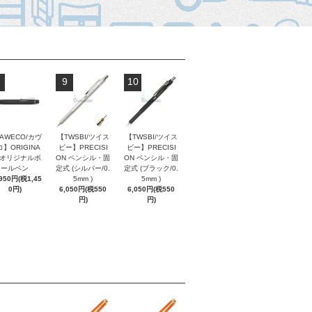
9
10
AWECO/カヴ
【TWSBI/ツイス
【TWSBI/ツイス
】ORIGINA
ビー】PRECISI
ビー】PRECISI
/ オリジナルボ
ON ペンシル・固
ON ペンシル・固
ールペン
定式 (シルバー/0.
定式 (ブラック/0.
,950円(税1,45
5mm )
5mm )
0円)
6,050円(税550
6,050円(税550
円)
円)