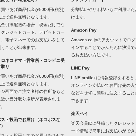
お買いあげ商品代金が8000円(税別)
分割払いやリボ払いもご利用いた
以上で送料無料となります。
けます。
代金引換配送の場合、現金だけでな
Amazon Pay
くクレジットカード、デビットカー
ド、電子マネーでのお支払いをして
Amazon.co.jpのアカウントでログ
頂くことが出来ます。
インすることでかんたんに決済で
るお支払い方法です。
クロネコヤマト営業所・コンビニ受
け取り
LINE Pay
お買いあげ商品代金が8000円(税別)
LINE profile+に情報登録をすると
以上で送料無料となります。
オンライン支払いでお届け先の入
レジ画面でご注文者様の住所をもと
などをせずに簡単に注文すること
に近い受け取り場所が表示されま
できます。
す。
楽天ペイ
ポスト投函でお届け（ネコポスな
楽天会員IDに登録したクレジット
ど）
ード情報で簡単にお支払いができ
ポストへ投函してのお届けをさせて