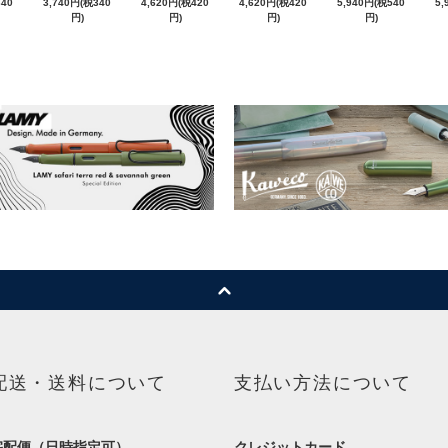
340
3,740円(税340
4,620円(税420
4,620円(税420
5,940円(税540
5,
円)
円)
円)
円)
配送・送料について
支払い方法について
宅配便（日時指定可）
クレジットカード