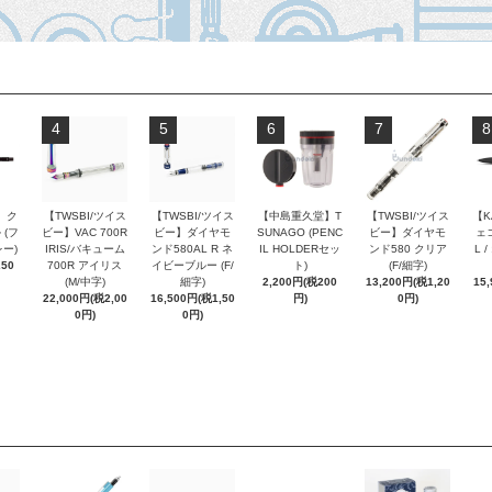
4
5
6
7
8
 ク
【TWSBI/ツイス
【TWSBI/ツイス
【中島重久堂】T
【TWSBI/ツイス
【K
 (フ
ビー】VAC 700R
ビー】ダイヤモ
SUNAGO (PENC
ビー】ダイヤモ
ェコ
ー)
IRIS/バキューム
ンド580AL R ネ
IL HOLDERセッ
ンド580 クリア
L 
250
700R アイリス
イビーブルー (F/
ト)
(F/細字)
(M/中字)
細字)
2,200円(税200
13,200円(税1,20
15
22,000円(税2,00
16,500円(税1,50
円)
0円)
0円)
0円)