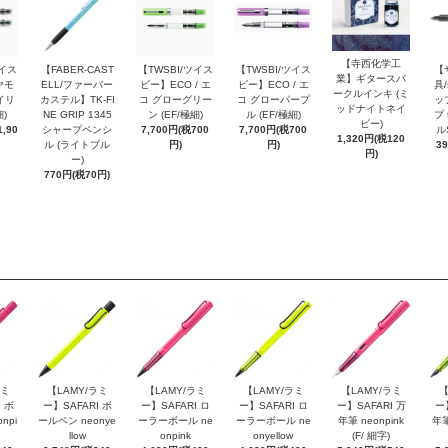
【寺西化学工
ツイス
【FABER-CAST
【TWSBI/ツイス
【TWSBI/ツイス
【
業】ギタースパ
ヤモ
ELL/ファーバー
ビー】ECO / エ
ビー】ECO / エ
具/
ークルインキ (ミ
イリ
カステル】TK-FI
コ グローグリー
コ グローパープ
ッ
ッドナイトネイ
細)
NE GRIP 1345
ン (EF/極細)
ル (EF/極細)
プ 
ビー)
,90
シャープペンシ
7,700円(税700
7,700円(税700
ル
1,320円(税120
ル (ライトブル
円)
円)
3
円)
ー)
770円(税70円)
ラミ
【LAMY/ラミ
【LAMY/ラミ
【LAMY/ラミ
【LAMY/ラミ
【
 ボ
ー】SAFARI ボ
ー】SAFARI ロ
ー】SAFARI ロ
ー】SAFARI 万
ー
npi
ールペン neonye
ーラーボール ne
ーラーボール ne
年筆 neonpink
年筆
llow
onpink
onyellow
(F/ 細字)