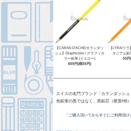
【CARAN D'ACHE/カランダッ
【LYRA/リラ】
シュ】Graphicolor / グラフィカ
タジアム鉛筆
ラー鉛筆 (イエロー)
55円
605円(税55円)
スイスの名門ブランド「カランダッシュ
色鉛筆の黒ではなく、黒鉛芯（硬度HB
「ご購入頂いてからすぐにご利用頂け