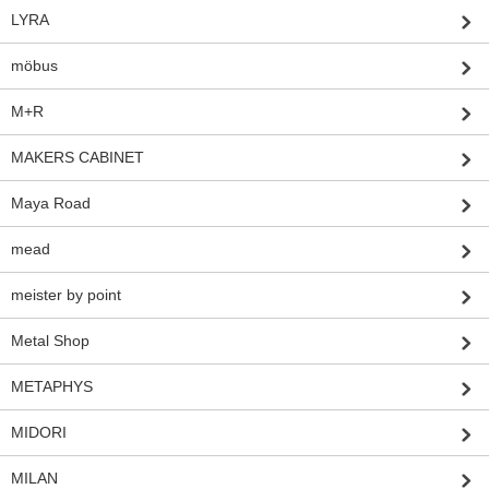
LYRA
möbus
M+R
MAKERS CABINET
Maya Road
mead
meister by point
Metal Shop
METAPHYS
MIDORI
MILAN