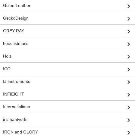
Galen Leather
GeckoDesign
GREY RAY
hoechstmass
Holz
ICO
IJ Instruments
INFIEIGHT
Internoitaliano
iris hantverk:
IRON and GLORY