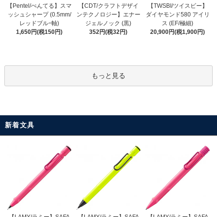
【CDT/クラフトデザイ
【Pentel/ぺんてる】スマ
【TWSBI/ツイスビー】
ンテクノロジー】エナー
ッシュシャープ (0.5mm/
ダイヤモンド580 アイリ
ジェルノック (黒)
レッドブルｰ軸)
ス (EF/極細)
352円(税32円)
1,650円(税150円)
20,900円(税1,900円)
もっと見る
新着文具
【LAMY/ラミー】SAFA