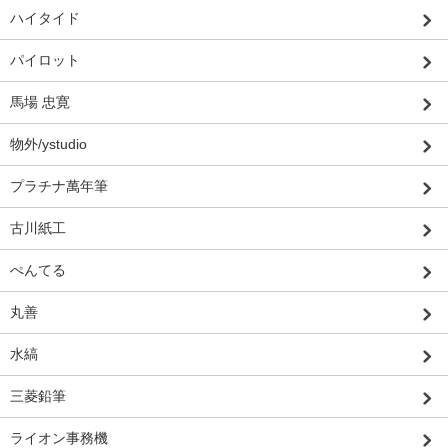
ハイタイド
パイロット
馬場 忠寛
物外/ystudio
プラチナ萬年筆
古川紙工
ぺんてる
丸善
水縞
三菱鉛筆
ライオン事務機