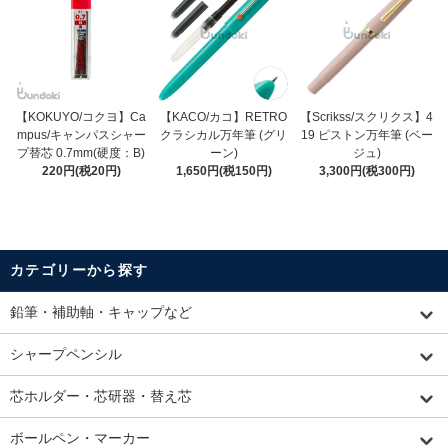
【KOKUYO/コクヨ】Ca
【KACO/カコ】RETRO
【Scrikss/スクリクス】4
mpus/キャンパスシャー
クラシカル万年筆 (グリ
19 ピストン万年筆 (ベー
プ替芯 0.7mm(硬度：B)
ーン)
ジュ)
220円(税20円)
1,650円(税150円)
3,300円(税300円)
カテゴリーから探す
鉛筆・補助軸・キャップなど
シャープペンシル
芯ホルダー・芯研器・替え芯
ボールペン・マーカー