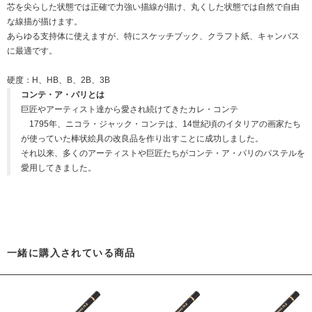
芯を尖らした状態では正確で力強い描線が描け、丸くした状態では自然で自由
な線描が描けます。
あらゆる支持体に使えますが、特にスケッチブック、クラフト紙、キャンバス
に最適です。
硬度：H、HB、B、2B、3B
コンテ・ア・パリとは
巨匠やアーティスト達から愛され続けてきたカレ・コンテ
1795年、ニコラ・ジャック・コンテは、14世紀頃のイタリアの画家たち
が使っていた棒状絵具の改良品を作り出すことに成功しました。
それ以来、多くのアーティストや巨匠たちがコンテ・ア・パリのパステルを
愛用してきました。
一緒に購入されている商品