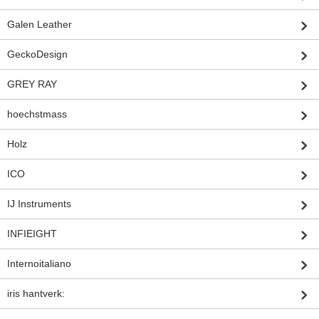
Galen Leather
GeckoDesign
GREY RAY
hoechstmass
Holz
ICO
IJ Instruments
INFIEIGHT
Internoitaliano
iris hantverk: