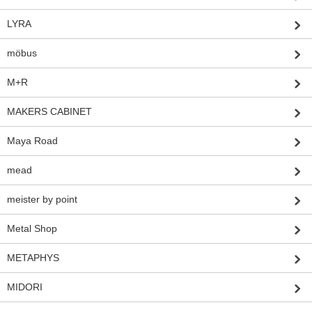
LYRA
möbus
M+R
MAKERS CABINET
Maya Road
mead
meister by point
Metal Shop
METAPHYS
MIDORI