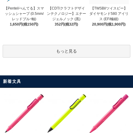
【CDT/クラフトデザイ
【Pentel/ぺんてる】スマ
【TWSBI/ツイスビー】
ンテクノロジー】エナー
ッシュシャープ (0.5mm/
ダイヤモンド580 アイリ
ジェルノック (黒)
レッドブルｰ軸)
ス (EF/極細)
352円(税32円)
1,650円(税150円)
20,900円(税1,900円)
もっと見る
新着文具