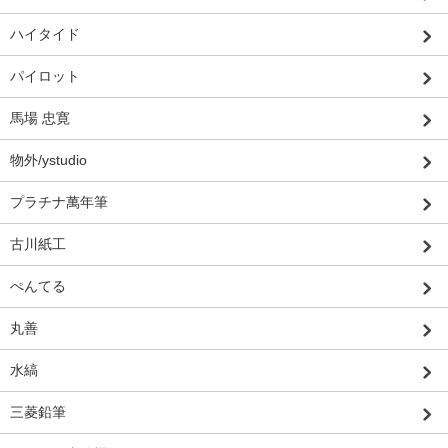
ハイタイド
パイロット
馬場 忠寛
物外/ystudio
プラチナ萬年筆
古川紙工
ぺんてる
丸善
水縞
三菱鉛筆