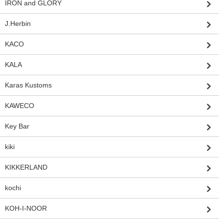
IRON and GLORY
J.Herbin
KACO
KALA
Karas Kustoms
KAWECO
Key Bar
kiki
KIKKERLAND
kochi
KOH-I-NOOR