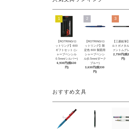
1
2
3
【ROTRING/ロ
【ROTRING/ロ
【三菱鉛筆】
ットリング】600
ットリング】限
ルトガメタル
ギフトセット (シ
定色 600 製図用
ァントムグレ
ャープペンシル
シャープペンシ
2,750円(税
0.5mm/シルバー)
ル(0.5mm/ダーク
円)
6,930円(税630
ブルー)
円)
3,630円(税330
円)
おすすめ文具