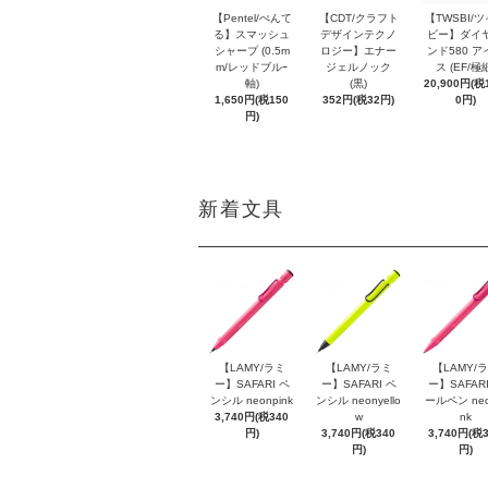
【Pentel/ぺんて
【CDT/クラフト
【TWSBI/
る】スマッシュ
デザインテクノ
ビー】ダイ
シャープ (0.5m
ロジー】エナー
ンド580 ア
m/レッドブルｰ
ジェルノック
ス (EF/極
軸)
(黒)
20,900円(税1
1,650円(税150
352円(税32円)
0円)
円)
新着文具
【LAMY/ラミ
【LAMY/ラミ
【LAMY/
ー】SAFARI ペ
ー】SAFARI ペ
ー】SAFARI
ンシル neonpink
ンシル neonyello
ールペン neo
3,740円(税340
w
nk
円)
3,740円(税340
3,740円(税
円)
円)