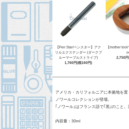
【Pen Star/ペンスター】アク
【mother t
リルエクステンダー (ダークブ
o
ルーマーブルストライプ)
2,750
1,760円(税160円)
アメリカ・カリフォルニアに本拠地を置
ノワールコレクションが登場。
｢ノワール｣はフランス語で｢黒｣のこ
内容量：30ml