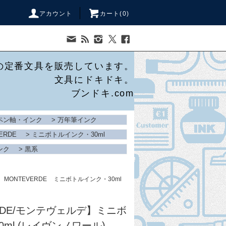
アカウント
カート(
0
)
の定番文具を販売しています。
文具にドキドキ。
ブンドキ.com
ペン軸・インク
>
万年筆インク
ERDE
>
ミニボトルインク・30ml
ンク
>
黒系
MONTEVERDE
ミニボトルインク・30ml
RDE/モンテヴェルデ】ミニボ
ml (レイヴンノワール)