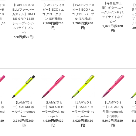
【寺西化学工
ツイス
【FABER-CAST
【TWSBI/ツイス
【TWSBI/ツイス
【
業】ギタースパ
ヤモ
ELL/ファーバー
ビー】ECO / エ
ビー】ECO / エ
具/
ークルインキ (ミ
イリ
カステル】TK-FI
コ グローグリー
コ グローパープ
ッ
ッドナイトネイ
細)
NE GRIP 1345
ン (EF/極細)
ル (EF/極細)
プ 
ビー)
,90
シャープペンシ
7,700円(税700
7,700円(税700
ル
1,320円(税120
ル (ライトブル
円)
円)
3
円)
ー)
770円(税70円)
ラミ
【LAMY/ラミ
【LAMY/ラミ
【LAMY/ラミ
【LAMY/ラミ
【
 ボ
ー】SAFARI ボ
ー】SAFARI ロ
ー】SAFARI ロ
ー】SAFARI 万
ー
npi
ールペン neonye
ーラーボール ne
ーラーボール ne
年筆 neonpink
年筆
llow
onpink
onyellow
(F/ 細字)
340
3,740円(税340
4,620円(税420
4,620円(税420
5,940円(税540
5,
円)
円)
円)
円)