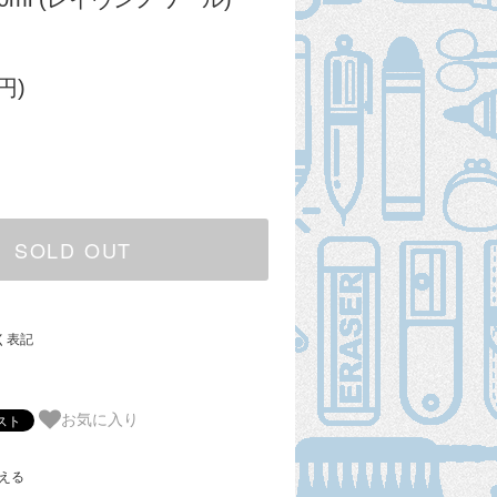
円)
SOLD OUT
く表記
お気に入り
える