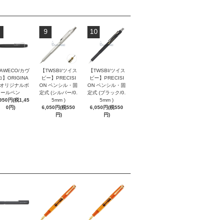
9
10
AWECO/カヴ
【TWSBI/ツイス
【TWSBI/ツイス
】ORIGINA
ビー】PRECISI
ビー】PRECISI
/ オリジナルボ
ON ペンシル・固
ON ペンシル・固
ールペン
定式 (シルバー/0.
定式 (ブラック/0.
,950円(税1,45
5mm )
5mm )
0円)
6,050円(税550
6,050円(税550
円)
円)