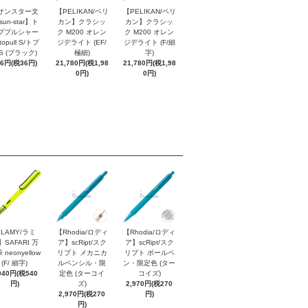
サンスター文
【PELIKAN/ペリ
【PELIKAN/ペリ
sun-star】ト
カン】クラシッ
カン】クラシッ
ププルシャー
ク M200 オレン
ク M200 オレン
topull S/トプ
ジデライト (EF/
ジデライト (F/細
S (ブラック)
極細)
字)
96円(税36円)
21,780円(税1,98
21,780円(税1,98
0円)
0円)
LAMY/ラミ
【Rhodia/ロディ
【Rhodia/ロディ
】SAFARI 万
ア】scRipt/スク
ア】scRipt/スク
 neonyellow
リプト メカニカ
リプト ボールペ
(F/ 細字)
ルペンシル・限
ン・限定色 (ター
940円(税540
定色 (ターコイ
コイズ)
円)
ズ)
2,970円(税270
2,970円(税270
円)
円)