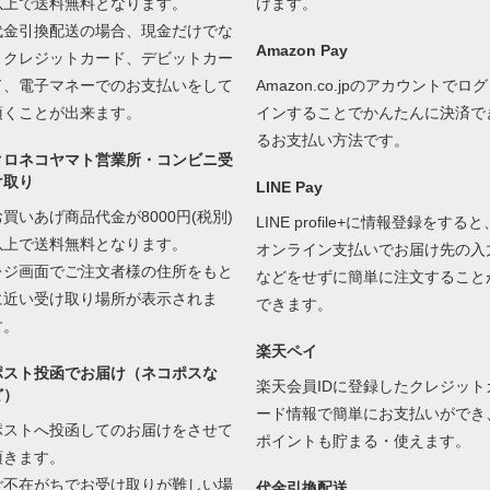
以上で送料無料となります。
けます。
代金引換配送の場合、現金だけでな
Amazon Pay
くクレジットカード、デビットカー
ド、電子マネーでのお支払いをして
Amazon.co.jpのアカウントでログ
頂くことが出来ます。
インすることでかんたんに決済で
るお支払い方法です。
クロネコヤマト営業所・コンビニ受
け取り
LINE Pay
お買いあげ商品代金が8000円(税別)
LINE profile+に情報登録をすると
以上で送料無料となります。
オンライン支払いでお届け先の入
レジ画面でご注文者様の住所をもと
などをせずに簡単に注文すること
に近い受け取り場所が表示されま
できます。
す。
楽天ペイ
ポスト投函でお届け（ネコポスな
楽天会員IDに登録したクレジット
ど）
ード情報で簡単にお支払いができ
ポストへ投函してのお届けをさせて
ポイントも貯まる・使えます。
頂きます。
ご不在がちでお受け取りが難しい場
代金引換配送