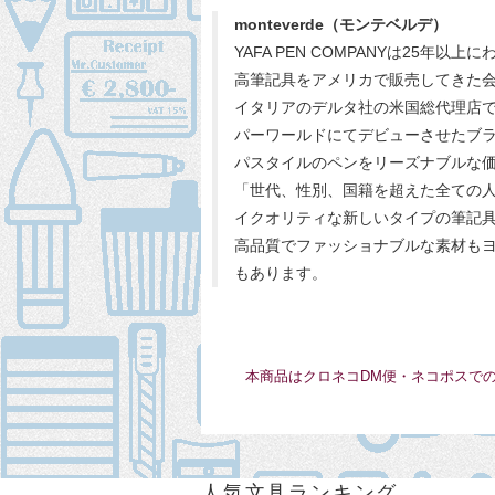
monteverde（モンテベルデ）
YAFA PEN COMPANYは2
高筆記具をアメリカで販売してきた
イタリアのデルタ社の米国総代理店で
パーワールドにてデビューさせたブラ
パスタイルのペンをリーズナブルな
「世代、性別、国籍を超えた全ての
イクオリティな新しいタイプの筆記
高品質でファッショナブルな素材も
もあります。
本商品はクロネコDM便・ネコポスで
人気文具ランキング