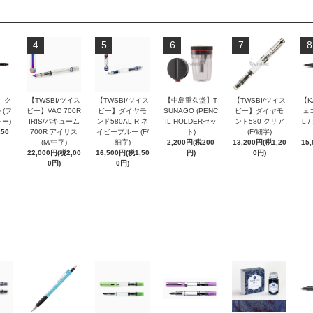
4
5
6
7
8
 ク
【TWSBI/ツイス
【TWSBI/ツイス
【中島重久堂】T
【TWSBI/ツイス
【K
 (フ
ビー】VAC 700R
ビー】ダイヤモ
SUNAGO (PENC
ビー】ダイヤモ
ェコ
ー)
IRIS/バキューム
ンド580AL R ネ
IL HOLDERセッ
ンド580 クリア
L 
250
700R アイリス
イビーブルー (F/
ト)
(F/細字)
(M/中字)
細字)
2,200円(税200
13,200円(税1,20
15
22,000円(税2,00
16,500円(税1,50
円)
0円)
0円)
0円)