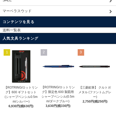
マーベラスウッド
コンテンツを見る
送料一覧表
人気文具ランキング
1
2
3
【ROTRING/ロットリン
【ROTRING/ロットリン
【三菱鉛筆】 クルトガ
グ】限定色 600 製図用
グ】600 ギフトセット
メタル (ファントムグレ
シャープペンシル(0.5m
(シャープペンシル0.5m
ー)
m/ダークブルー)
m/シルバー)
2,750円(税250円)
3,630円(税330円)
6,930円(税630円)