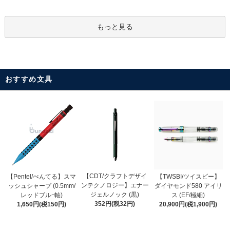
もっと見る
おすすめ文具
【CDT/クラフトデザイ
【Pentel/ぺんてる】スマ
【TWSBI/ツイスビー】
ンテクノロジー】エナー
ッシュシャープ (0.5mm/
ダイヤモンド580 アイリ
ジェルノック (黒)
レッドブルｰ軸)
ス (EF/極細)
352円(税32円)
1,650円(税150円)
20,900円(税1,900円)