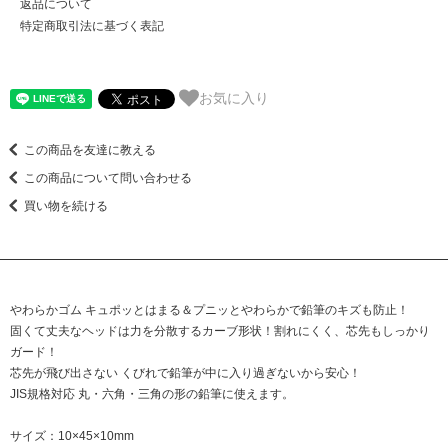
返品について
特定商取引法に基づく表記
お気に入り
この商品を友達に教える
この商品について問い合わせる
買い物を続ける
やわらかゴム キュポッとはまる＆プニッとやわらかで鉛筆のキズも防止！
固くて丈夫なヘッドは力を分散するカーブ形状！割れにくく、芯先もしっかり
ガード！
芯先が飛び出さない くびれで鉛筆が中に入り過ぎないから安心！
JIS規格対応 丸・六角・三角の形の鉛筆に使えます。
サイズ：10×45×10mm