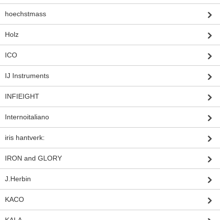
hoechstmass
Holz
ICO
IJ Instruments
INFIEIGHT
Internoitaliano
iris hantverk:
IRON and GLORY
J.Herbin
KACO
KALA