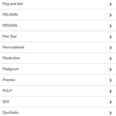
Peg and Awl
PELIKAN
PENSAN
Pen Star
Perrocaliente
PlasticArts
Platignum
Premec
PULP
QUI
QuoVadis