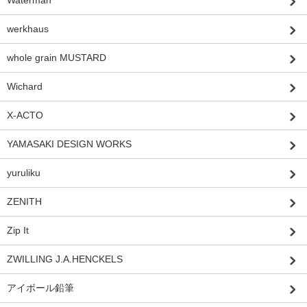
werkhaus
whole grain MUSTARD
Wichard
X-ACTO
YAMASAKI DESIGN WORKS
yuruliku
ZENITH
Zip It
ZWILLING J.A.HENCKELS
アイボール鉛筆