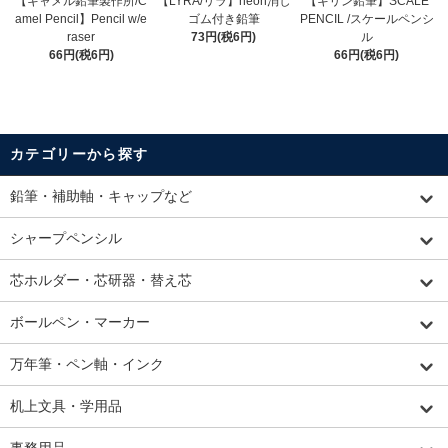
【キャメル鉛筆製作所/C
【LYRA/リラ】neon消し
【キリン鉛筆】SCALE
amel Pencil】Pencil w/e
ゴム付き鉛筆
PENCIL /スケールペンシ
raser
73円(税6円)
ル
66円(税6円)
66円(税6円)
カテゴリーから探す
鉛筆・補助軸・キャップなど
シャープペンシル
芯ホルダー・芯研器・替え芯
ボールペン・マーカー
万年筆・ペン軸・インク
机上文具・学用品
事務用品