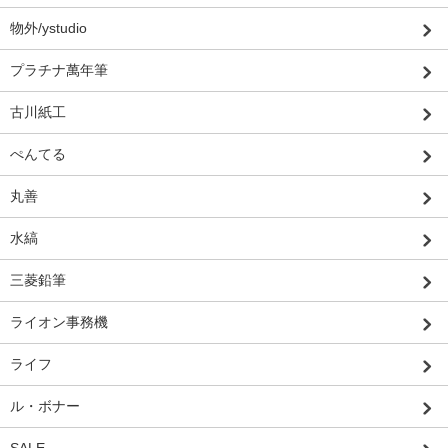
物外/ystudio
プラチナ萬年筆
古川紙工
ぺんてる
丸善
水縞
三菱鉛筆
ライオン事務機
ライフ
ル・ボナー
SALE