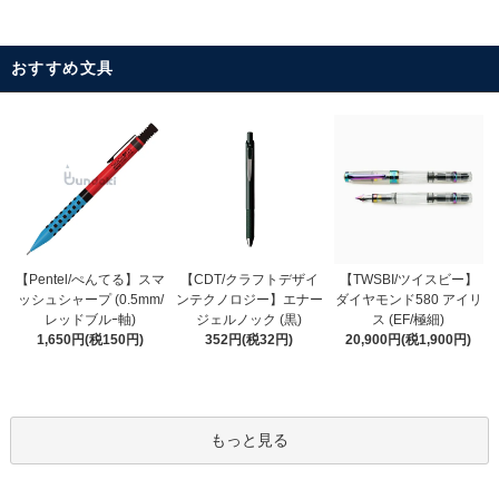
おすすめ文具
【CDT/クラフトデザイ
【Pentel/ぺんてる】スマ
【TWSBI/ツイスビー】
ンテクノロジー】エナー
ッシュシャープ (0.5mm/
ダイヤモンド580 アイリ
ジェルノック (黒)
レッドブルｰ軸)
ス (EF/極細)
352円(税32円)
1,650円(税150円)
20,900円(税1,900円)
もっと見る