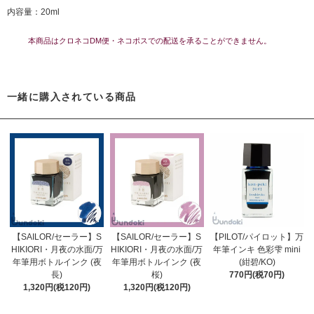
内容量：20ml
本商品はクロネコDM便・ネコポスでの配送を承ることができません。
一緒に購入されている商品
【SAILOR/セーラー】S
【SAILOR/セーラー】S
【PILOT/パイロット】万
HIKIORI・月夜の水面/万
HIKIORI・月夜の水面/万
年筆インキ 色彩雫 mini
年筆用ボトルインク (夜
年筆用ボトルインク (夜
(紺碧/KO)
長)
桜)
770円(税70円)
1,320円(税120円)
1,320円(税120円)