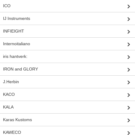
ICO
IJ Instruments
INFIEIGHT
Internoitaliano
iris hantverk:
IRON and GLORY
J.Herbin
KACO
KALA
Karas Kustoms
KAWECO