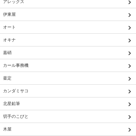
アレックス
伊東屋
オート
オキナ
嘉硝
カール事務機
釜定
カンダミサコ
北星鉛筆
切手のこびと
木屋