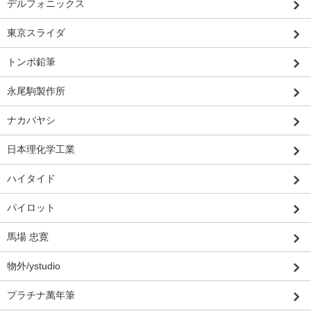
デルフォニックス
東京スライダ
トンボ鉛筆
永尾駒製作所
ナカバヤシ
日本理化学工業
ハイタイド
パイロット
馬場 忠寛
物外/ystudio
プラチナ萬年筆