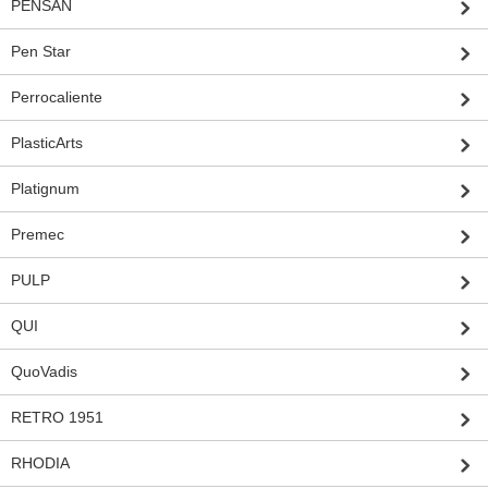
PENSAN
Pen Star
Perrocaliente
PlasticArts
Platignum
Premec
PULP
QUI
QuoVadis
RETRO 1951
RHODIA