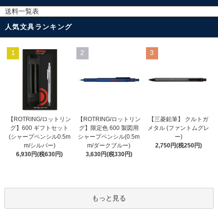
送料一覧表
人気文具ランキング
1
2
3
【ROTRING/ロットリン
【ROTRING/ロットリン
【三菱鉛筆】 クルトガ
グ】限定色 600 製図用
グ】600 ギフトセット
メタル (ファントムグレ
シャープペンシル(0.5m
(シャープペンシル0.5m
ー)
m/ダークブルー)
m/シルバー)
2,750円(税250円)
3,630円(税330円)
6,930円(税630円)
もっと見る