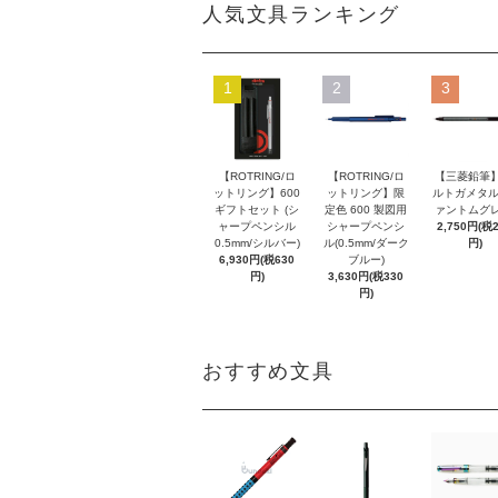
人気文具ランキング
1
2
3
【ROTRING/ロ
【ROTRING/ロ
【三菱鉛筆】
ットリング】600
ットリング】限
ルトガメタル
ギフトセット (シ
定色 600 製図用
ァントムグレ
ャープペンシル
シャープペンシ
2,750円(税
0.5mm/シルバー)
ル(0.5mm/ダーク
円)
6,930円(税630
ブルー)
円)
3,630円(税330
円)
おすすめ文具