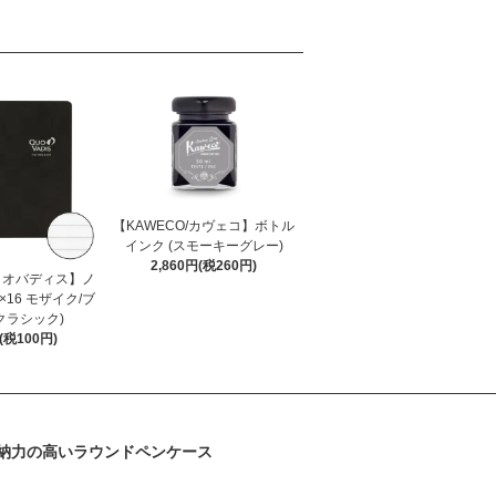
【KAWECO/カヴェコ】ボトル
インク (スモーキーグレー)
2,860円(税260円)
s/クオバディス】ノ
×16 モザイク/ブ
クラシック)
円(税100円)
納力の高いラウンドペンケース