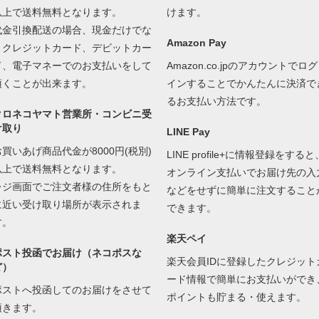
以上で送料無料となります。
けます。
代金引換配送の場合、現金だけでな
Amazon Pay
くクレジットカード、デビットカー
ド、電子マネーでのお支払いをして
Amazon.co.jpのアカウントでログ
頂くことが出来ます。
インすることでかんたんに決済で
るお支払い方法です。
クロネコヤマト営業所・コンビニ受
け取り
LINE Pay
お買いあげ商品代金が8000円(税別)
LINE profile+に情報登録をすると
以上で送料無料となります。
オンライン支払いでお届け先の入
レジ画面でご注文者様の住所をもと
などをせずに簡単に注文すること
に近い受け取り場所が表示されま
できます。
す。
楽天ペイ
ポスト投函でお届け（ネコポスな
楽天会員IDに登録したクレジット
ど）
ード情報で簡単にお支払いができ
ポストへ投函してのお届けをさせて
ポイントも貯まる・使えます。
頂きます。