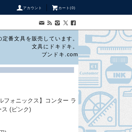
アカウント
カート(
0
)
の定番文具を販売しています。
文具にドキドキ。
ブンドキ.com
cs/デルフォニックス】コンター ラ
ス (ピンク)