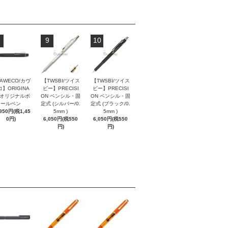
9
10
AWECO/カヴ
【TWSBI/ツイス
【TWSBI/ツイス
】ORIGINA
ビー】PRECISI
ビー】PRECISI
/ オリジナルボ
ON ペンシル・固
ON ペンシル・固
ールペン
定式 (シルバー/0.
定式 (ブラック/0.
,950円(税1,45
5mm )
5mm )
0円)
6,050円(税550
6,050円(税550
円)
円)