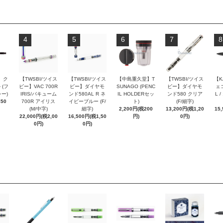
4
5
6
7
8
 ク
【TWSBI/ツイス
【TWSBI/ツイス
【中島重久堂】T
【TWSBI/ツイス
【K
 (フ
ビー】VAC 700R
ビー】ダイヤモ
SUNAGO (PENC
ビー】ダイヤモ
ェコ
ー)
IRIS/バキューム
ンド580AL R ネ
IL HOLDERセッ
ンド580 クリア
L 
250
700R アイリス
イビーブルー (F/
ト)
(F/細字)
(M/中字)
細字)
2,200円(税200
13,200円(税1,20
15
22,000円(税2,00
16,500円(税1,50
円)
0円)
0円)
0円)