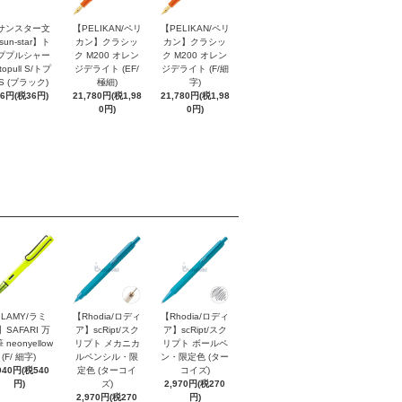
サンスター文
【PELIKAN/ペリ
【PELIKAN/ペリ
sun-star】ト
カン】クラシッ
カン】クラシッ
ププルシャー
ク M200 オレン
ク M200 オレン
topull S/トプ
ジデライト (EF/
ジデライト (F/細
S (ブラック)
極細)
字)
96円(税36円)
21,780円(税1,98
21,780円(税1,98
0円)
0円)
LAMY/ラミ
【Rhodia/ロディ
【Rhodia/ロディ
】SAFARI 万
ア】scRipt/スク
ア】scRipt/スク
 neonyellow
リプト メカニカ
リプト ボールペ
(F/ 細字)
ルペンシル・限
ン・限定色 (ター
940円(税540
定色 (ターコイ
コイズ)
円)
ズ)
2,970円(税270
2,970円(税270
円)