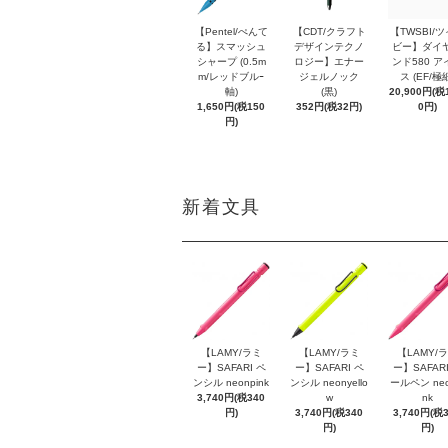
【Pentel/ぺんて
【CDT/クラフト
【TWSBI/
る】スマッシュ
デザインテクノ
ビー】ダイ
シャープ (0.5m
ロジー】エナー
ンド580 ア
m/レッドブルｰ
ジェルノック
ス (EF/極
軸)
(黒)
20,900円(税1
1,650円(税150
352円(税32円)
0円)
円)
新着文具
【LAMY/ラミ
【LAMY/ラミ
【LAMY/
ー】SAFARI ペ
ー】SAFARI ペ
ー】SAFARI
ンシル neonpink
ンシル neonyello
ールペン neo
3,740円(税340
w
nk
円)
3,740円(税340
3,740円(税
円)
円)