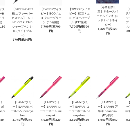
【寺西化学工
ツイス
【FABER-CAST
【TWSBI/ツイス
【TWSBI/ツイス
【
業】ギタースパ
ヤモ
ELL/ファーバー
ビー】ECO / エ
ビー】ECO / エ
具/
ークルインキ (ミ
イリ
カステル】TK-FI
コ グローグリー
コ グローパープ
ッ
ッドナイトネイ
細)
NE GRIP 1345
ン (EF/極細)
ル (EF/極細)
プ 
ビー)
,90
シャープペンシ
7,700円(税700
7,700円(税700
ル
1,320円(税120
ル (ライトブル
円)
円)
3
円)
ー)
770円(税70円)
ラミ
【LAMY/ラミ
【LAMY/ラミ
【LAMY/ラミ
【LAMY/ラミ
【
 ボ
ー】SAFARI ボ
ー】SAFARI ロ
ー】SAFARI ロ
ー】SAFARI 万
ー
npi
ールペン neonye
ーラーボール ne
ーラーボール ne
年筆 neonpink
年筆
llow
onpink
onyellow
(F/ 細字)
340
3,740円(税340
4,620円(税420
4,620円(税420
5,940円(税540
5,
円)
円)
円)
円)