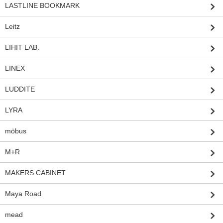
LASTLINE BOOKMARK
Leitz
LIHIT LAB.
LINEX
LUDDITE
LYRA
möbus
M+R
MAKERS CABINET
Maya Road
mead