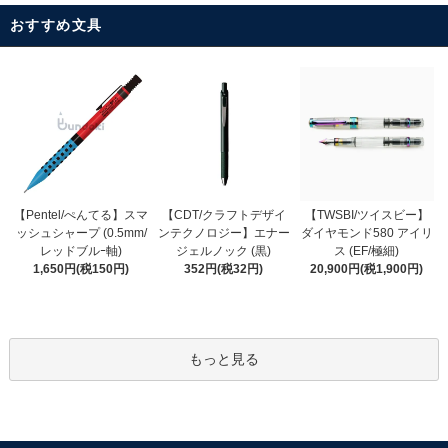
おすすめ文具
【CDT/クラフトデザイ
【Pentel/ぺんてる】スマ
【TWSBI/ツイスビー】
ンテクノロジー】エナー
ッシュシャープ (0.5mm/
ダイヤモンド580 アイリ
ジェルノック (黒)
レッドブルｰ軸)
ス (EF/極細)
352円(税32円)
1,650円(税150円)
20,900円(税1,900円)
もっと見る