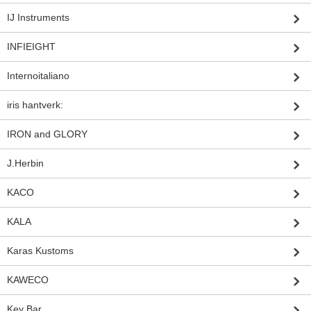
IJ Instruments
INFIEIGHT
Internoitaliano
iris hantverk:
IRON and GLORY
J.Herbin
KACO
KALA
Karas Kustoms
KAWECO
Key Bar