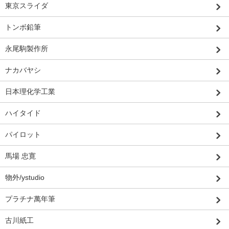
東京スライダ
トンボ鉛筆
永尾駒製作所
ナカバヤシ
日本理化学工業
ハイタイド
パイロット
馬場 忠寛
物外/ystudio
プラチナ萬年筆
古川紙工