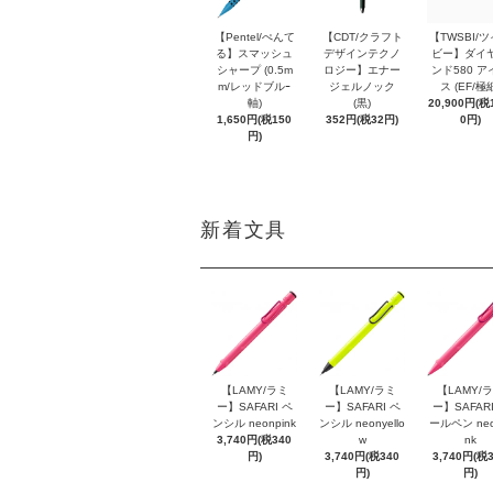
【Pentel/ぺんて
【CDT/クラフト
【TWSBI/
る】スマッシュ
デザインテクノ
ビー】ダイ
シャープ (0.5m
ロジー】エナー
ンド580 ア
m/レッドブルｰ
ジェルノック
ス (EF/極
軸)
(黒)
20,900円(税1
1,650円(税150
352円(税32円)
0円)
円)
新着文具
【LAMY/ラミ
【LAMY/ラミ
【LAMY/
ー】SAFARI ペ
ー】SAFARI ペ
ー】SAFARI
ンシル neonpink
ンシル neonyello
ールペン neo
3,740円(税340
w
nk
円)
3,740円(税340
3,740円(税
円)
円)