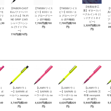
【寺西化学工
ツイス
【FABER-CAST
【TWSBI/ツイス
【TWSBI/ツイス
【
業】ギタースパ
ヤモ
ELL/ファーバー
ビー】ECO / エ
ビー】ECO / エ
具/
ークルインキ (ミ
イリ
カステル】TK-FI
コ グローグリー
コ グローパープ
ッ
ッドナイトネイ
細)
NE GRIP 1345
ン (EF/極細)
ル (EF/極細)
プ 
ビー)
,90
シャープペンシ
7,700円(税700
7,700円(税700
ル
1,320円(税120
ル (ライトブル
円)
円)
3
円)
ー)
770円(税70円)
ラミ
【LAMY/ラミ
【LAMY/ラミ
【LAMY/ラミ
【LAMY/ラミ
【
 ボ
ー】SAFARI ボ
ー】SAFARI ロ
ー】SAFARI ロ
ー】SAFARI 万
ー
npi
ールペン neonye
ーラーボール ne
ーラーボール ne
年筆 neonpink
年筆
llow
onpink
onyellow
(F/ 細字)
340
3,740円(税340
4,620円(税420
4,620円(税420
5,940円(税540
5,
円)
円)
円)
円)