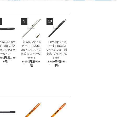
9
10
AWECO/カヴ
【TWSBI/ツイス
【TWSBI/ツイス
】ORIGINA
ビー】PRECISI
ビー】PRECISI
/ オリジナルボ
ON ペンシル・固
ON ペンシル・固
ールペン
定式 (シルバー/0.
定式 (ブラック/0.
,950円(税1,45
5mm )
5mm )
0円)
6,050円(税550
6,050円(税550
円)
円)