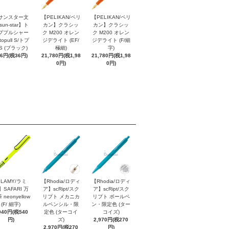
サンスター文
【PELIKAN/ペリ
【PELIKAN/ペリ
sun-star】ト
カン】クラシッ
カン】クラシッ
ププルシャー
ク M200 オレン
ク M200 オレン
topull S/トプ
ジデライト (EF/
ジデライト (F/細
S (ブラック)
極細)
字)
96円(税36円)
21,780円(税1,98
21,780円(税1,98
0円)
0円)
LAMY/ラミ
【Rhodia/ロディ
【Rhodia/ロディ
】SAFARI 万
ア】scRipt/スク
ア】scRipt/スク
 neonyellow
リプト メカニカ
リプト ボールペ
(F/ 細字)
ルペンシル・限
ン・限定色 (ター
940円(税540
定色 (ターコイ
コイズ)
円)
ズ)
2,970円(税270
2,970円(税270
円)