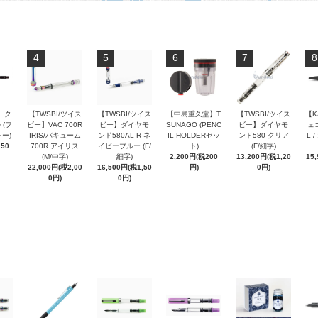
4
5
6
7
8
 ク
【TWSBI/ツイス
【TWSBI/ツイス
【中島重久堂】T
【TWSBI/ツイス
【K
 (フ
ビー】VAC 700R
ビー】ダイヤモ
SUNAGO (PENC
ビー】ダイヤモ
ェコ
ー)
IRIS/バキューム
ンド580AL R ネ
IL HOLDERセッ
ンド580 クリア
L 
250
700R アイリス
イビーブルー (F/
ト)
(F/細字)
(M/中字)
細字)
2,200円(税200
13,200円(税1,20
15
22,000円(税2,00
16,500円(税1,50
円)
0円)
0円)
0円)