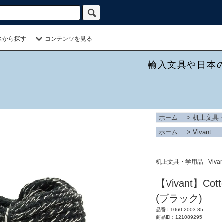
名から探す
コンテンツを見る
輸入文具や日本
ホーム
>
机上文具
ホーム
>
Vivant
机上文具・学用品
Viva
【Vivant】Cot
(ブラック)
品番：1060.2003.85
商品ID：121089295