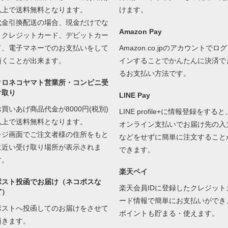
以上で送料無料となります。
けます。
代金引換配送の場合、現金だけでな
Amazon Pay
くクレジットカード、デビットカー
ド、電子マネーでのお支払いをして
Amazon.co.jpのアカウントでログ
頂くことが出来ます。
インすることでかんたんに決済で
るお支払い方法です。
クロネコヤマト営業所・コンビニ受
け取り
LINE Pay
お買いあげ商品代金が8000円(税別)
LINE profile+に情報登録をすると
以上で送料無料となります。
オンライン支払いでお届け先の入
レジ画面でご注文者様の住所をもと
などをせずに簡単に注文すること
に近い受け取り場所が表示されま
できます。
す。
楽天ペイ
ポスト投函でお届け（ネコポスな
楽天会員IDに登録したクレジット
ど）
ード情報で簡単にお支払いができ
ポストへ投函してのお届けをさせて
ポイントも貯まる・使えます。
頂きます。