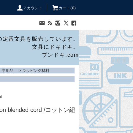
アカウント
カート(
0
)
の定番文具を販売しています。
文具にドキドキ。
ブンドキ.com
・学用品
>
ラッピング材料
nt
ton blended cord /コットン紐