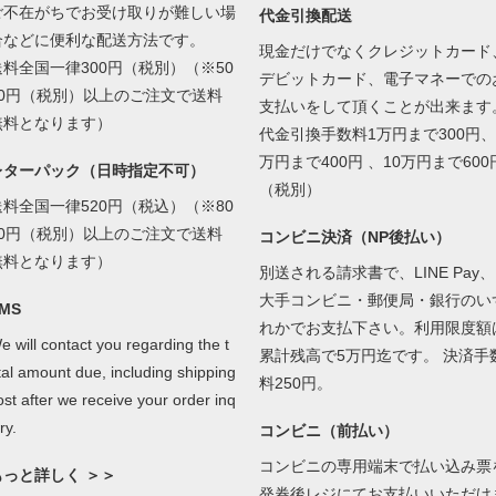
ご不在がちでお受け取りが難しい場
代金引換配送
合などに便利な配送方法です。
現金だけでなくクレジットカード
送料全国一律300円（税別）（※50
デビットカード、電子マネーでの
00円（税別）以上のご注文で送料
支払いをして頂くことが出来ます
無料となります）
代金引換手数料1万円まで300円、
万円まで400円 、10万円まで600
レターパック（日時指定不可）
（税別）
送料全国一律520円（税込）（※80
00円（税別）以上のご注文で送料
コンビニ決済（NP後払い）
無料となります）
別送される請求書で、LINE Pay、
大手コンビニ・郵便局・銀行のい
MS
れかでお支払下さい。利用限度額
e will contact you regarding the t
累計残高で5万円迄です。 決済手
tal amount due, including shipping
料250円。
ost after we receive your order inq
ry.
コンビニ（前払い）
コンビニの専用端末で払い込み票
もっと詳しく ＞＞
発券後レジにてお支払いいただけ