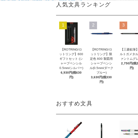
人気文具ランキング
1
2
3
【ROTRING/ロ
【ROTRING/ロ
【三菱鉛筆】
ットリング】600
ットリング】限
ルトガメタル
ギフトセット (シ
定色 600 製図用
ァントムグレ
ャープペンシル
シャープペンシ
2,750円(税
0.5mm/シルバー)
ル(0.5mm/ダーク
円)
6,930円(税630
ブルー)
円)
3,630円(税330
円)
おすすめ文具