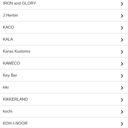
IRON and GLORY
J.Herbin
KACO
KALA
Karas Kustoms
KAWECO
Key Bar
kiki
KIKKERLAND
kochi
KOH-I-NOOR