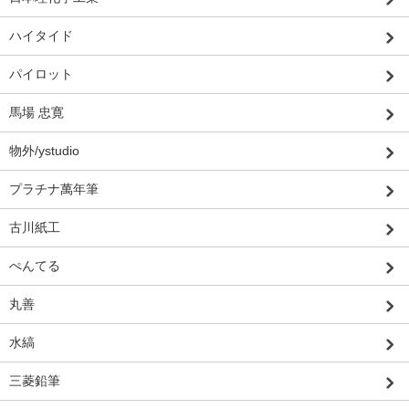
ハイタイド
パイロット
馬場 忠寛
物外/ystudio
プラチナ萬年筆
古川紙工
ぺんてる
丸善
水縞
三菱鉛筆