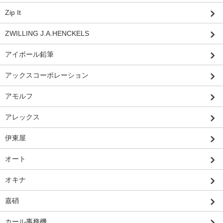
Zip It
ZWILLING J.A.HENCKELS
アイボール鉛筆
アックスコーポレーション
アモルフ
アレックス
伊東屋
オート
オキナ
嘉硝
カール事務機