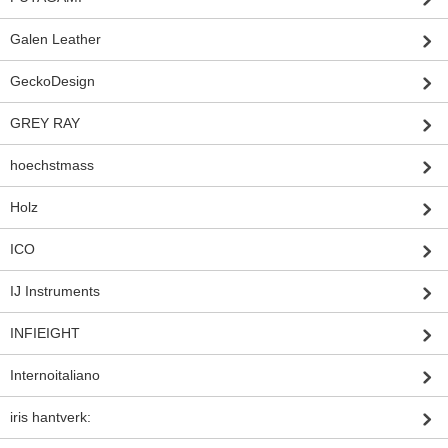
Galen Leather
GeckoDesign
GREY RAY
hoechstmass
Holz
ICO
IJ Instruments
INFIEIGHT
Internoitaliano
iris hantverk: