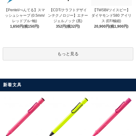
【CDT/クラフトデザイ
【Pentel/ぺんてる】スマ
【TWSBI/ツイスビー】
ンテクノロジー】エナー
ッシュシャープ (0.5mm/
ダイヤモンド580 アイリ
ジェルノック (黒)
レッドブルｰ軸)
ス (EF/極細)
352円(税32円)
1,650円(税150円)
20,900円(税1,900円)
もっと見る
新着文具