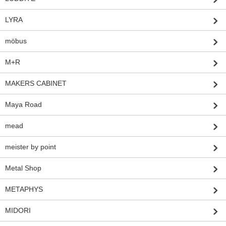
LYRA
möbus
M+R
MAKERS CABINET
Maya Road
mead
meister by point
Metal Shop
METAPHYS
MIDORI