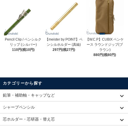
Pencil Clip / ペンシルク
【meister by POINT】ペ
【W.C.P】CUBIX ペンケ
リップ (シルバー)
ンシルホルダー (真鍮)
ース ラウンドジップ(ブ
110円(税10円)
297円(税27円)
ラウン)
880円(税80円)
カテゴリーから探す
鉛筆・補助軸・キャップなど
シャープペンシル
芯ホルダー・芯研器・替え芯