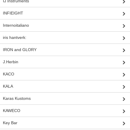
IJ Instruments
INFIEIGHT
Internoitaliano
iris hantverk:
IRON and GLORY
J.Herbin
KACO
KALA
Karas Kustoms
KAWECO
Key Bar