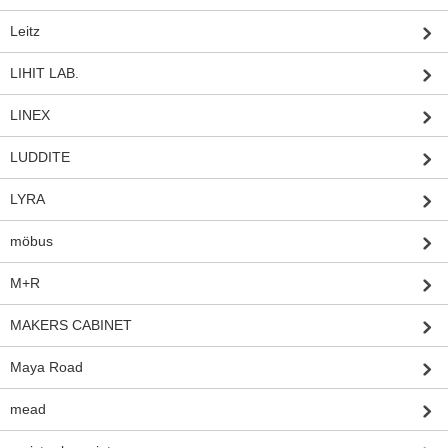
Leitz
LIHIT LAB.
LINEX
LUDDITE
LYRA
möbus
M+R
MAKERS CABINET
Maya Road
mead