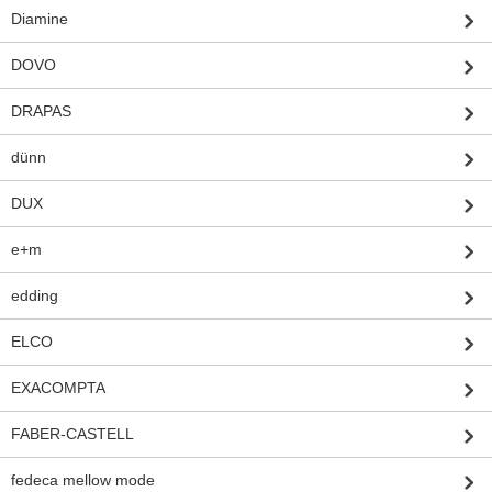
Diamine
DOVO
DRAPAS
dünn
DUX
e+m
edding
ELCO
EXACOMPTA
FABER-CASTELL
fedeca mellow mode