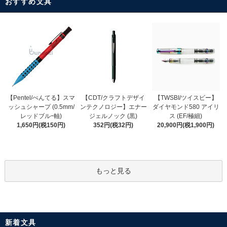
おすすめ文具
【CDT/クラフトデザイ
【Pentel/ぺんてる】スマ
【TWSBI/ツイスビー】
ンテクノロジー】エナー
ッシュシャープ (0.5mm/
ダイヤモンド580 アイリ
ジェルノック (黒)
レッドブルｰ軸)
ス (EF/極細)
352円(税32円)
1,650円(税150円)
20,900円(税1,900円)
もっと見る
新着文具