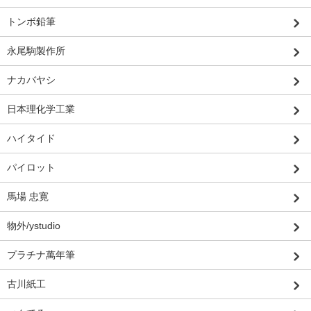
トンボ鉛筆
永尾駒製作所
ナカバヤシ
日本理化学工業
ハイタイド
パイロット
馬場 忠寛
物外/ystudio
プラチナ萬年筆
古川紙工