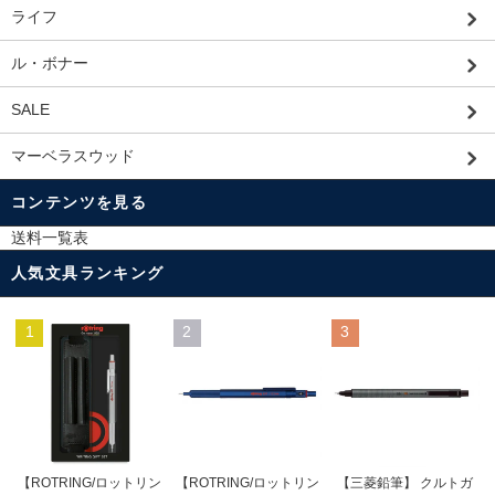
ライフ
ル・ボナー
SALE
マーベラスウッド
コンテンツを見る
送料一覧表
人気文具ランキング
1
2
3
【ROTRING/ロットリン
【ROTRING/ロットリン
【三菱鉛筆】 クルトガ