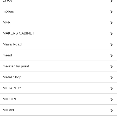
LYRA
möbus
M+R
MAKERS CABINET
Maya Road
mead
meister by point
Metal Shop
METAPHYS
MIDORI
MILAN