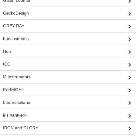
Galen Leather
GeckoDesign
GREY RAY
hoechstmass
Holz
ICO
IJ Instruments
INFIEIGHT
Internoitaliano
iris hantverk:
IRON and GLORY