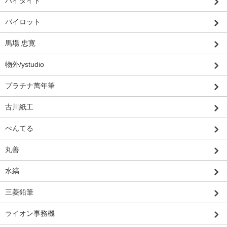
ハイタイド
パイロット
馬場 忠寛
物外/ystudio
プラチナ萬年筆
古川紙工
ぺんてる
丸善
水縞
三菱鉛筆
ライオン事務機