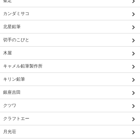
釜定
カンダミサコ
北星鉛筆
切手のこびと
木屋
キャメル鉛筆製作所
キリン鉛筆
銀座吉田
クツワ
クラフトエー
月光荘