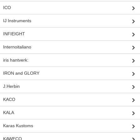
ICO
IJ Instruments
INFIEIGHT
Internoitaliano
iris hantverk:
IRON and GLORY
J.Herbin
KACO
KALA
Karas Kustoms
KAWECO