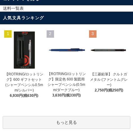
送料一覧表
人気文具ランキング
1
2
3
【ROTRING/ロットリン
【ROTRING/ロットリン
【三菱鉛筆】 クルトガ
グ】限定色 600 製図用
グ】600 ギフトセット
メタル (ファントムグレ
シャープペンシル(0.5m
(シャープペンシル0.5m
ー)
m/ダークブルー)
m/シルバー)
2,750円(税250円)
3,630円(税330円)
6,930円(税630円)
もっと見る