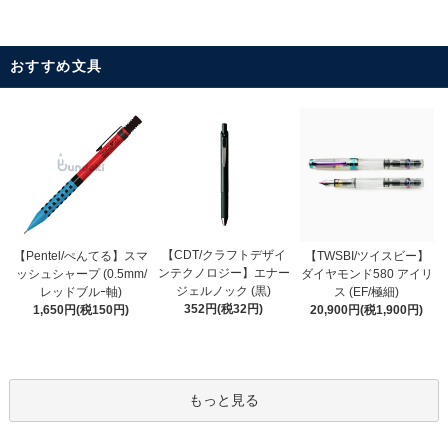
おすすめ文具
【CDT/クラフトデザイ
【Pentel/ぺんてる】スマ
【TWSBI/ツイスビー】
ンテクノロジー】エナー
ッシュシャープ (0.5mm/
ダイヤモンド580 アイリ
ジェルノック (黒)
レッドブルｰ軸)
ス (EF/極細)
352円(税32円)
1,650円(税150円)
20,900円(税1,900円)
もっと見る