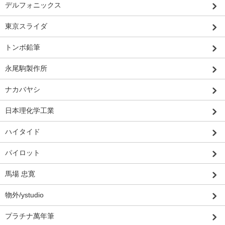
デルフォニックス
東京スライダ
トンボ鉛筆
永尾駒製作所
ナカバヤシ
日本理化学工業
ハイタイド
パイロット
馬場 忠寛
物外/ystudio
プラチナ萬年筆