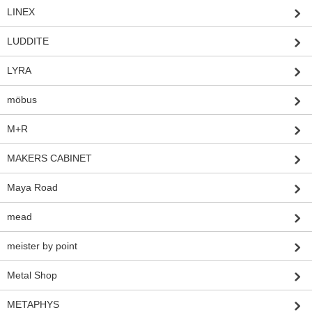
LINEX
LUDDITE
LYRA
möbus
M+R
MAKERS CABINET
Maya Road
mead
meister by point
Metal Shop
METAPHYS