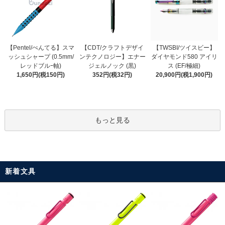
【CDT/クラフトデザイ
【Pentel/ぺんてる】スマ
【TWSBI/ツイスビー】
ンテクノロジー】エナー
ッシュシャープ (0.5mm/
ダイヤモンド580 アイリ
ジェルノック (黒)
レッドブルｰ軸)
ス (EF/極細)
352円(税32円)
1,650円(税150円)
20,900円(税1,900円)
もっと見る
新着文具