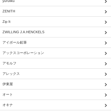
yuruliku
ZENITH
Zip It
ZWILLING J.A.HENCKELS
アイボール鉛筆
アックスコーポレーション
アモルフ
アレックス
伊東屋
オート
オキナ