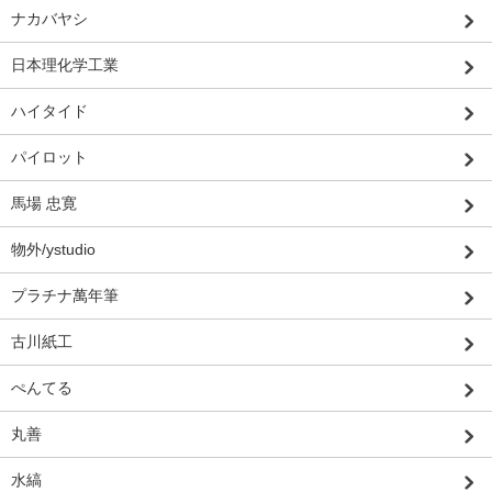
ナカバヤシ
日本理化学工業
ハイタイド
パイロット
馬場 忠寛
物外/ystudio
プラチナ萬年筆
古川紙工
ぺんてる
丸善
水縞