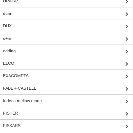
DRAPAS
dünn
DUX
e+m
edding
ELCO
EXACOMPTA
FABER-CASTELL
fedeca mellow mode
FISHER
FISKARS