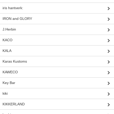
iris hantverk:
IRON and GLORY
J.Herbin
KACO
KALA
Karas Kustoms
KAWECO
Key Bar
kiki
KIKKERLAND